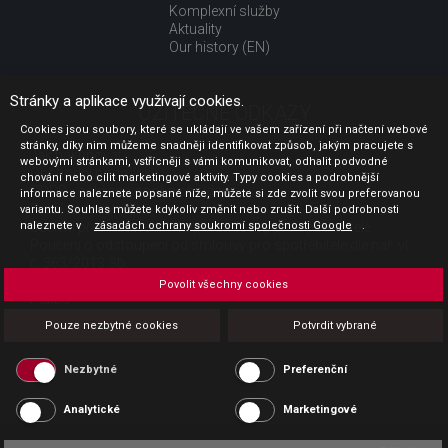
Komplexní služby
Aktuality
Our history (EN)
Stránky a aplikace využívají cookies.
UŽITEČNÉ ODKAZY
Cookies jsou soubory, které se ukládají ve vašem zařízení při načtení webové
stránky, díky nim můžeme snadněji identifikovat způsob, jakým pracujete s
Jak nakupovat
webovými stránkami, vstřícněji s vámi komunikovat, odhalit podvodné
Obchodní podmínky
chování nebo cílit marketingové aktivity. Typy cookies a podrobnější
GDPR - ochrana osobních údajů
informace naleznete popsané níže, můžete si zde zvolit svou preferovanou
Profil zadavatele
variantu. Souhlas můžete kdykoliv změnit nebo zrušit. Další podrobnosti
Sdělení před uzavřením kupní smlouvy pro spotřebitele
naleznete v
zásadách ochrany soukromí společnosti Google
.
Poučení o odstoupení od smlouvy pro spotřebitele dle nař. vl.
č. 363/2013 Sb.
Doprava
Povolit všechny cookies
Platba
Vrácení zboží
Pouze nezbytné cookies
Potvrdit vybrané
Povinná publicita
Nezbytné
Preferenční
Analytické
Marketingové