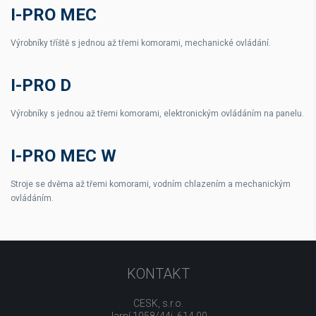
I-PRO MEC
Výrobníky tříště s jednou až třemi komorami, mechanické ovládání.
I-PRO D
Výrobníky s jednou až třemi komorami, elektronickým ovládáním na panelu.
I-PRO MEC W
Stroje se dvěma až třemi komorami, vodním chlazením a mechanickým
ovládáním.
KONTAKT
CESK, s.r.o.
Jarní 1058/44i, 614 00