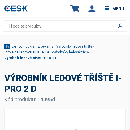
MENU
E-shop
›
Cukrárny, pekárny
›
Výrobníky ledové tříště
›
Stroje na ledovou tříšť
›
I-PRO - výrobníky ledové tříště
›
Výrobník ledové tříště I-PRO 2 D
VÝROBNÍK LEDOVÉ TŘÍŠTĚ I-
PRO 2 D
Kód produktu:
14095d