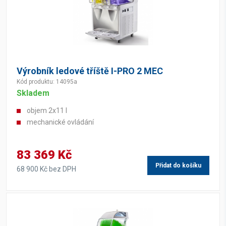
Výrobník ledové tříště I-PRO 2 MEC
Kód produktu: 14095a
Skladem
objem 2x11 l
mechanické ovládání
83 369 Kč
Přidat do košíku
68 900 Kč bez DPH