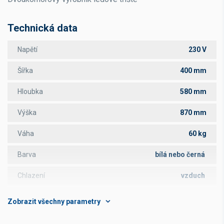
Technická data
Napětí
230 V
Šířka
400 mm
Hloubka
580 mm
Výška
870 mm
Váha
60 kg
Barva
bílá nebo černá
Chlazení
vzduch
Kapacita zásobníku
11 l
Počet zásobníků
2