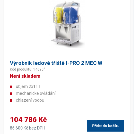
Výrobník ledové tříště I-PRO 2 MEC W
Kód produktu: 14095f
Není skladem
objem 2x11 l
mechanické ovládání
chlazení vodou
104 786 Kč
Přidat do košíku
86 600 Kč bez DPH