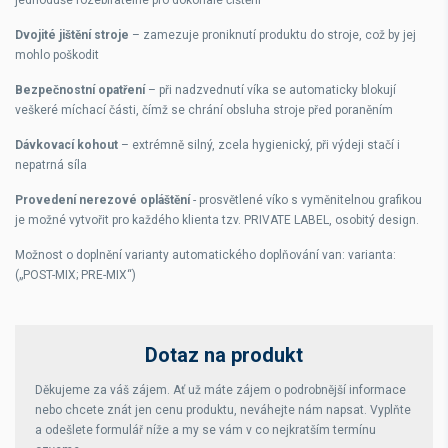
jednoduše rozebíratelné pro dokonalé čištění
Dvojité jištění stroje
– zamezuje proniknutí produktu do stroje, což by jej
mohlo poškodit
Bezpečnostní opatření
– při nadzvednutí víka se automaticky blokují
veškeré míchací části, čímž se chrání obsluha stroje před poraněním
Dávkovací kohout
– extrémně silný, zcela hygienický, při výdeji stačí i
nepatrná síla
Provedení nerezové opláštění
- prosvětlené víko s vyměnitelnou grafikou
je možné vytvořit pro každého klienta tzv. PRIVATE LABEL, osobitý design.
Možnost o doplnění varianty automatického doplňování van: varianta:
(„POST-MIX; PRE-MIX“)
Dotaz na produkt
Děkujeme za váš zájem. Ať už máte zájem o podrobnější informace
nebo chcete znát jen cenu produktu, neváhejte nám napsat. Vyplňte
a odešlete formulář níže a my se vám v co nejkratším termínu