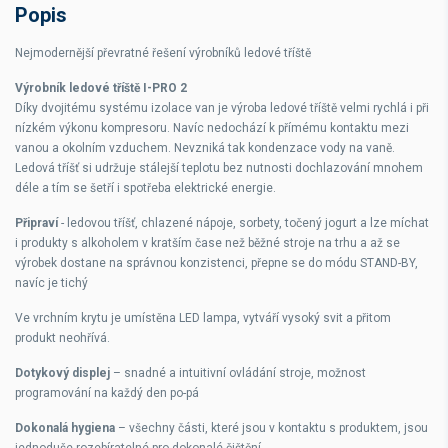
Popis
Příkon
950 W
Nejmodernější převratné řešení výrobníků ledové tříště
Výrobník ledové tříště I-PRO 2
Díky dvojitému systému izolace van je výroba ledové tříště velmi rychlá i při
nízkém výkonu kompresoru. Navíc nedochází k přímému kontaktu mezi
vanou a okolním vzduchem. Nevzniká tak kondenzace vody na vaně.
Ledová tříšť si udržuje stálejší teplotu bez nutnosti dochlazování mnohem
déle a tím se šetří i spotřeba elektrické energie.
Připraví
- ledovou tříšť, chlazené nápoje, sorbety, točený jogurt a lze míchat
i produkty s alkoholem v kratším čase než běžné stroje na trhu a až se
výrobek dostane na správnou konzistenci, přepne se do módu STAND-BY,
navíc je tichý
Ve vrchním krytu je umístěna LED lampa, vytváří vysoký svit a přitom
produkt neohřívá.
Dotykový displej
– snadné a intuitivní ovládání stroje, možnost
programování na každý den po-pá
Dokonalá hygiena
– všechny části, které jsou v kontaktu s produktem, jsou