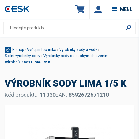
MENU
E-shop
›
Výčepní technika
›
Výrobníky sody a vody
›
Stolní výrobníky sody
›
Výrobníky sody se suchým chlazením
›
Výrobník sody LIMA 1/5 K
VÝROBNÍK SODY LIMA 1/5 K
Kód produktu:
11030
EAN:
8592672671210