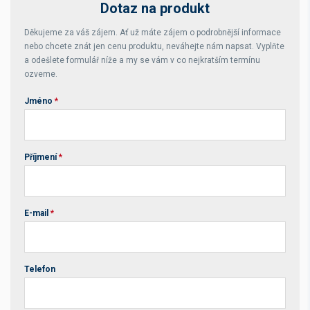
Dotaz na produkt
Děkujeme za váš zájem. Ať už máte zájem o podrobnější informace
nebo chcete znát jen cenu produktu, neváhejte nám napsat. Vyplňte
a odešlete formulář níže a my se vám v co nejkratším termínu
ozveme.
Jméno
*
Příjmení
*
E-mail
*
Telefon