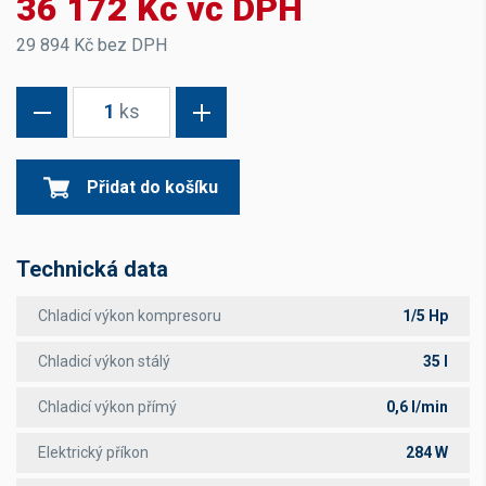
36 172 Kč vč DPH
29 894 Kč bez DPH
1
ks
Přidat do košíku
Technická data
Chladicí výkon kompresoru
1/5 Hp
Chladicí výkon stálý
35 l
Chladicí výkon přímý
0,6 l/min
Elektrický příkon
284 W