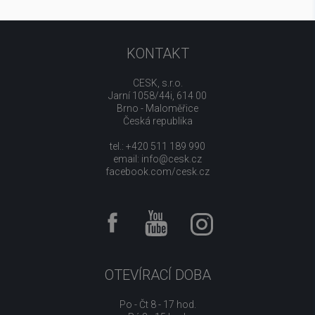
KONTAKT
CESK, s.r.o.
Jarní 1058/44i, 614 00
Brno - Maloměřice
Česká republika
tel.: +420 511 189 990
email:
info@cesk.cz
facebook.com/cesk.cz
OTEVÍRACÍ DOBA
Po - Čt 8 - 17 hod.