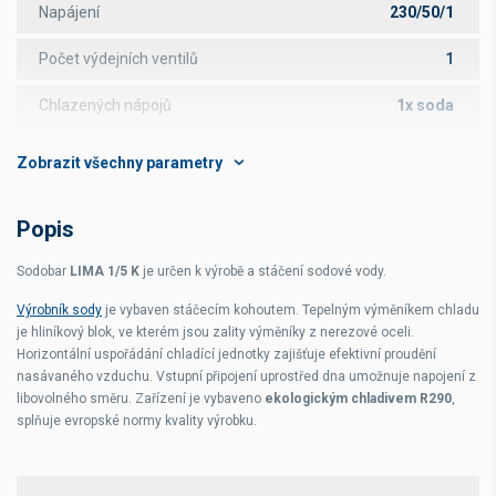
Napájení
230/50/1
Počet výdejních ventilů
1
Chlazených nápojů
1x soda
Čas potřebný k nachlazení vany
5 min
Provedení
Nerez
Popis
Rozměry s ventily čelně
450x265x350 mm
Sodobar
LIMA 1/5 K
je určen k výrobě a stáčení sodové vody.
Rozměry s ventily ze strany
mm
Výrobník sody
je vybaven stáčecím kohoutem. Tepelným výměníkem chladu
je hliníkový blok, ve kterém jsou zality výměníky z nerezové oceli.
Horizontální uspořádání chladící jednotky zajišťuje efektivní proudění
nasávaného vzduchu. Vstupní připojení uprostřed dna umožnuje napojení z
libovolného směru. Zařízení je vybaveno
ekologickým chladivem R290
,
splňuje evropské normy kvality výrobku.