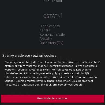
Pá 8 - 15 hod.
OSTATNÍ
O společnosti
Kariéra
Komplexní služby
Aktuality
Our history (EN)
Stránky a aplikace využívají cookies.
UŽITEČNÉ ODKAZY
Cookies jsou soubory, které se ukládají ve vašem zařízení při načtení webové
stránky, díky nim můžeme snadněji identifikovat způsob, jakým pracujete s
Jak nakupovat
webovými stránkami, vstřícněji s vámi komunikovat, odhalit podvodné
Obchodní podmínky
chování nebo cílit marketingové aktivity. Typy cookies a podrobnější
GDPR - ochrana osobních údajů
informace naleznete popsané níže, můžete si zde zvolit svou preferovanou
Profil zadavatele
variantu. Souhlas můžete kdykoliv změnit nebo zrušit. Další podrobnosti
naleznete v
Sdělení před uzavřením kupní smlouvy pro spotřebitele
zásadách ochrany soukromí společnosti Google
.
Poučení o odstoupení od smlouvy pro spotřebitele dle nař. vl.
č. 363/2013 Sb.
Doprava
Povolit všechny cookies
Platba