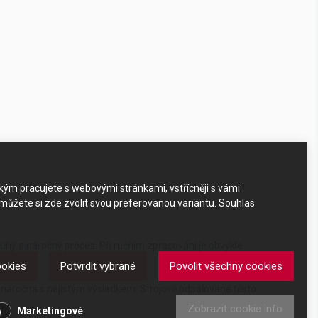
akým pracujete s webovými stránkami, vstřícněji s vámi
 můžete si zde zvolit svou preferovanou variantu. Souhlas
louhý a náročný proces. Při ručním zpracování je obvykle
ookies
Potvrdit vybrané
Povolit všechny cookies
a náročná s nejistým výsledkem. Strojově odpalované těsto
Zobrazit cookie info
Marketingové