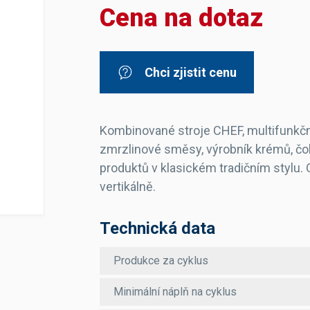
Cena na dotaz
Dávkovače vody
Páky
Sítka
Transportní vozíky
Hadičky do mlékovek
Nádoby na vodu
Hrnce a pánve
Nádoby na sedlinu
Odkapní mřížky
Chci zjistit cenu
Násypky kávy
Kuchyňské pomůcky
Kombinované stroje CHEF, multifunkční
zmrzlinové směsy, výrobník krémů, čokol
produktů v klasickém tradičním stylu.
vertikálně.
Sanitace
Technická data
Sanitační technika
Čistící prostředky
Produkce za cyklus
Náhradní díly
Minimální náplň na cyklus