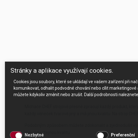
Stránky a aplikace využívají cookies.
Cookies jsou soubory, které se ukládají ve vašem zařízení při n
komunikovat, odhalit podvodné chování nebo cílit marketingové a
můžete kdykoliv změnit nebo zrušit. Další podrobnosti naleznet
Míchače CHEF strojově přesně zpracují každý produkt, který
každý věneček tvarově jiný a má jinou kvalitu. Na stroji CH
Podobným způsobem můžete zdokonalit a zjednodušit v
má vždy stejnou kvalitu.
Nezbytné
Preferenční