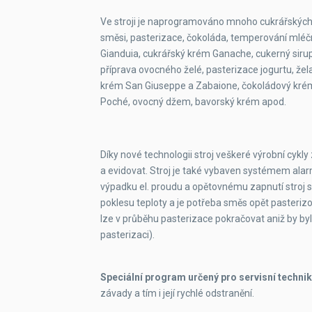
Ve stroji je naprogramováno mnoho cukrářských
směsi, pasterizace, čokoláda, temperování mléč
Gianduia, cukrářský krém Ganache, cukerný siru
příprava ovocného želé, pasterizace jogurtu, že
krém San Giuseppe a Zabaione, čokoládový krém
Poché, ovocný džem, bavorský krém apod.
Díky nové technologii stroj veškeré výrobní cyk
a evidovat. Stroj je také vybaven systémem alar
výpadku el. proudu a opětovnému zapnutí stroj 
poklesu teploty a je potřeba směs opět pasteri
lze v průběhu pasterizace pokračovat aniž by byl
pasterizaci).
Speciální program určený pro servisní techni
závady a tím i její rychlé odstranění.