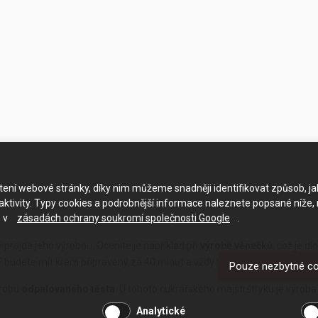
ačtení webové stránky, díky nim můžeme snadněji identifikovat způsob, j
ktivity. Typy cookies a podrobnější informace naleznete popsané níže,
e v
zásadách ochrany soukromí společnosti Google
.
 projde jeho výrobou. Oceníte je například při
výrobě věnečků
, což je d
EF budete mít krém připravený za 40 minut a vždy ve stejné kvalitě.
Pouze nezbytné c
ýrobu
odpalovaného těsta
. U tohoto cukrářského majstrštryku je výrob
Analytické