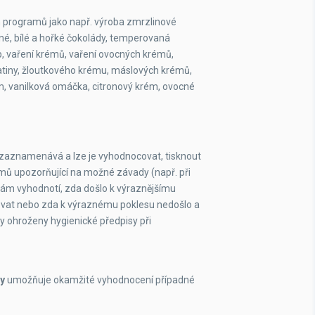
 programů jako např. výroba zmrzlinové
né, bílé a hořké čokolády, temperovaná
p, vaření krémů, vaření ovocných krémů,
latiny, žloutkového krému, máslových krémů,
, vanilková omáčka, citronový krém, ovocné
ly zaznamenává a lze je vyhodnocovat, tisknout
mů upozorňující na možné závady (např. při
sám vyhodnotí, zda došlo k výraznějšímu
zovat nebo zda k výraznému poklesu nedošlo a
y ohroženy hygienické předpisy při
ky
umožňuje okamžité vyhodnocení případné