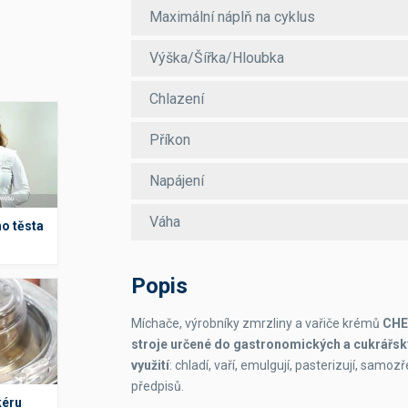
Maximální náplň na cyklus
Výška/Šířka/Hloubka
Chlazení
Příkon
Napájení
Váha
o těsta
Popis
Míchače, výrobníky zmrzliny a vařiče krémů
CHE
stroje určené do gastronomických a cukrářs
využití
: chladí, vaří, emulgují, pasterizují, samo
předpisů.
kéru