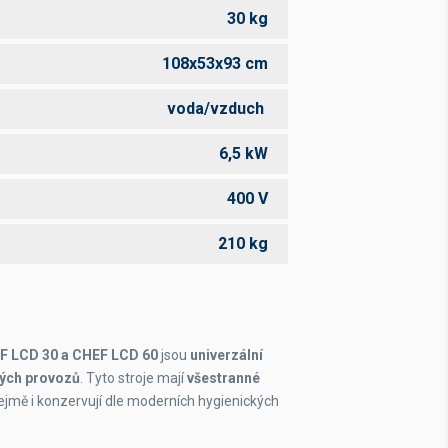
30 kg
108x53x93 cm
voda/vzduch
6,5 kW
400 V
210 kg
F LCD 30 a CHEF LCD 60
jsou
univerzální
kých provozů
. Tyto stroje mají
všestranné
zřejmě i konzervují dle moderních hygienických