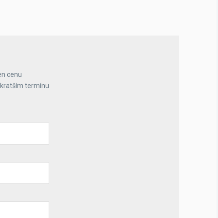
en cenu
jkratším termínu