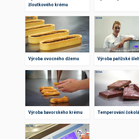
žloutkového krému
Výroba ovocného džemu
Výroba pařížské šle
Výroba bavorského krému
Temperování čokol