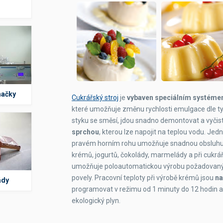
hačky
Cukrářský stroj
je
vybaven speciálním systéme
které umožňuje změnu rychlosti emulgace dle typ
styku se směsí, jdou snadno demontovat a vyčistit
sprchou
, kterou lze napojit na teplou vodu. J
pravém horním rohu umožňuje snadnou obsluhu. 
krémů, jogurtů, čokolády, marmelády a při cukrář
umožňuje poloautomatickou výrobu požadovanýc
povely. Pracovní teploty při výrobě krémů jsou
na
ády
programovat v režimu od 1 minuty do 12 hodin a 
ekologický plyn.