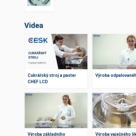
Výčepní stoly a desky
Videa
Cukrářský stroj a paster
Výroba odpalovanéh
CHEF LCD
Výroba základního
Výroba vaječného li