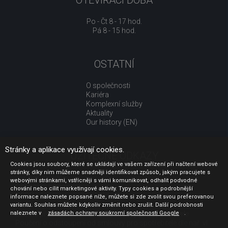
OTEVÍRACÍ DOBA
Po - Čt 8 - 17 hod.
Pá 8 - 15 hod.
OSTATNÍ
O společnosti
Kariéra
Komplexní služby
Aktuality
Our history (EN)
Stránky a aplikace využívají cookies.
UŽITEČNÉ ODKAZY
Cookies jsou soubory, které se ukládají ve vašem zařízení při načtení webové
stránky, díky nim můžeme snadněji identifikovat způsob, jakým pracujete s
Jak nakupovat
webovými stránkami, vstřícněji s vámi komunikovat, odhalit podvodné
Obchodní podmínky
chování nebo cílit marketingové aktivity. Typy cookies a podrobnější
GDPR - ochrana osobních údajů
informace naleznete popsané níže, můžete si zde zvolit svou preferovanou
Profil zadavatele
variantu. Souhlas můžete kdykoliv změnit nebo zrušit. Další podrobnosti
naleznete v
Sdělení před uzavřením kupní smlouvy pro spotřebitele
zásadách ochrany soukromí společnosti Google
.
Poučení o odstoupení od smlouvy pro spotřebitele dle nař. vl.