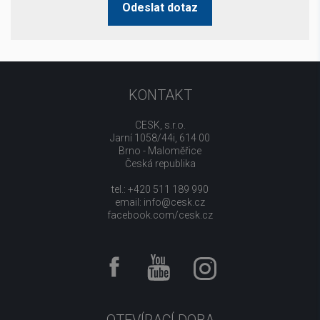
Odeslat dotaz
KONTAKT
CESK, s.r.o.
Jarní 1058/44i, 614 00
Brno - Maloměřice
Česká republika
tel.: +420 511 189 990
email:
info@cesk.cz
facebook.com/cesk.cz