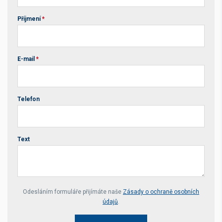
Příjmení
*
E-mail
*
Telefon
Text
Your website *
Odesláním formuláře přijímáte naše
Zásady o ochraně osobních
údajů
.