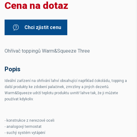
Cena na dotaz
Chci zjistit cenu
Ohřívač toppingů Warm&Squeeze Three
Popis
Ideální zařízení na ohřívání lahví obsahující například čokoládu, topping a
další produkty ke zdobení palačinek, zmrzliny a jiných dezertů.
Warm&Squeeze udrží teplotu produktu uvnitř lahve tak, že ji můžete
používat kdykoliv.
- konstrukce z nerezové oceli
- analogový termostat
- suchý systém vytápění