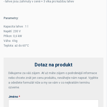
- lahve jsou zahrnuty v ceně + 3 víka pro každou lahev
Parametry:
Kapacita lahve : 1 l
Napětí: 230 V
Příkon: 0,6 kW
Váha: 4 kg
Teplota: až do 60°C
Dotaz na produkt
Děkujeme za váš zájem. Ať už máte zájem o podrobnější informace
nebo chcete znát jen cenu produktu, neváhejte nám napsat. Vyplňte
a odešlete formulář níže a my se vám v co nejkratším termínu
ozveme.
Jméno
*