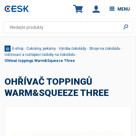
MENU
E-shop
›
Cukrárny, pekárny
›
Výroba čokolády
›
Stroje na čokoládu
›
Udržovací a roztápěcí nádoby na čokoládu
›
Ohřívač toppingů Warm&Squeeze Three
OHŘÍVAČ TOPPINGŮ
WARM&SQUEEZE THREE