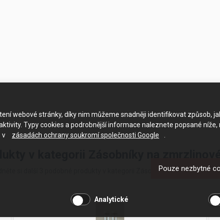
ačtení webové stránky, díky nim můžeme snadněji identifikovat způsob, j
ktivity. Typy cookies a podrobnější informace naleznete popsané níže,
e v
zásadách ochrany soukromí společnosti Google
.
dukty v kategorii Zásobníky na zmrzlinov
Pouze nezbytné c
něte si další 3 podobné produkty v kategorii Zásobníky na zmrzlinové 
Analytické