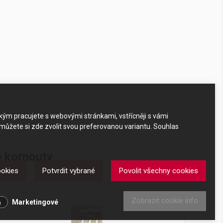
akým pracujete s webovými stránkami, vstřícněji s vámi
 můžete si zde zvolit svou preferovanou variantu. Souhlas
é kornouty
ookies
Potvrdit vybrané
Povolit všechny cookies
kornouty
Zobrazit cookie info
Marketingové