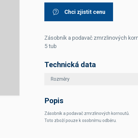
Dávkovače vody
Páky
Sítka
Chci zjistit cenu
Transportní vozíky
Hadičky do mlékovek
Nádoby na vodu
Hrnce a pánve
Nádoby na sedlinu
Odkapní mřížky
Násypky kávy
Zásobník a podavač zmrzlinových kor
5 tub
Kuchyňské pomůcky
Technická data
Rozměry
Sanitace
Popis
Sanitační technika
Čistící prostředky
Zásobník a podavač zmrzlinových kornoutů.
Náhradní díly
Toto zboží pouze k osobnímu odběru.