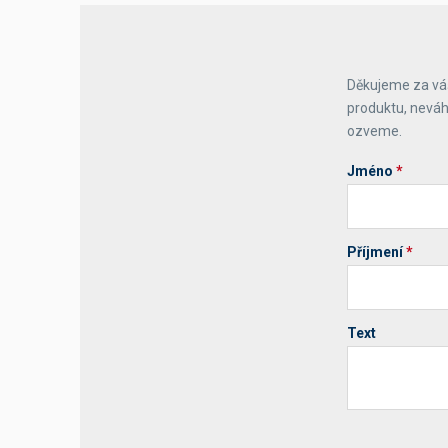
Výčepní stoly a desky
Děkujeme za váš
produktu, neváh
ozveme.
Jméno
*
Příjmení
*
Text
Your website 