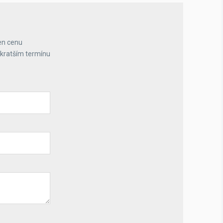
en cenu
jkratším termínu