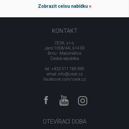
Zobrazit celou nabídku
»
KONTAKT
CESK, s.r.o.
Jarní 1058/44i, 614 00
Brno - Maloměřice
Česká republika
tel.: +420 511 189 990
email:
info@cesk.cz
facebook.com/cesk.cz
OTEVÍRACÍ DOBA