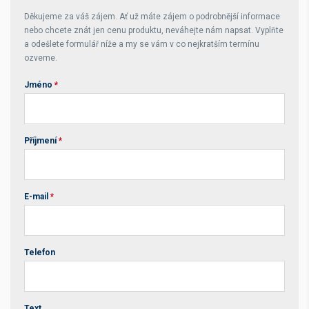
Děkujeme za váš zájem. Ať už máte zájem o podrobnější informace
nebo chcete znát jen cenu produktu, neváhejte nám napsat. Vyplňte
a odešlete formulář níže a my se vám v co nejkratším termínu
ozveme.
Jméno
*
Příjmení
*
E-mail
*
Telefon
Text