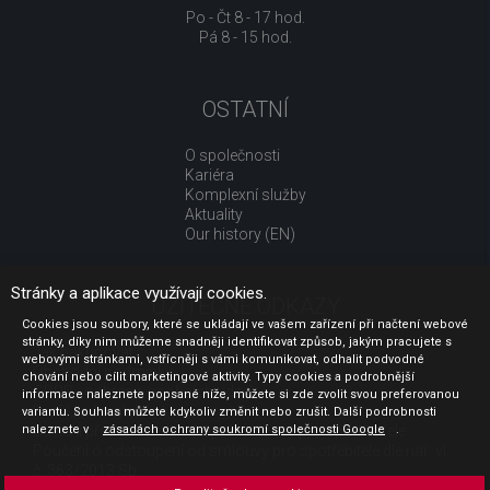
Po - Čt 8 - 17 hod.
Pá 8 - 15 hod.
OSTATNÍ
O společnosti
Kariéra
Komplexní služby
Aktuality
Our history (EN)
Stránky a aplikace využívají cookies.
UŽITEČNÉ ODKAZY
Cookies jsou soubory, které se ukládají ve vašem zařízení při načtení webové
stránky, díky nim můžeme snadněji identifikovat způsob, jakým pracujete s
Jak nakupovat
webovými stránkami, vstřícněji s vámi komunikovat, odhalit podvodné
Obchodní podmínky
chování nebo cílit marketingové aktivity. Typy cookies a podrobnější
GDPR - ochrana osobních údajů
informace naleznete popsané níže, můžete si zde zvolit svou preferovanou
Profil zadavatele
variantu. Souhlas můžete kdykoliv změnit nebo zrušit. Další podrobnosti
naleznete v
Sdělení před uzavřením kupní smlouvy pro spotřebitele
zásadách ochrany soukromí společnosti Google
.
Poučení o odstoupení od smlouvy pro spotřebitele dle nař. vl.
č. 363/2013 Sb.