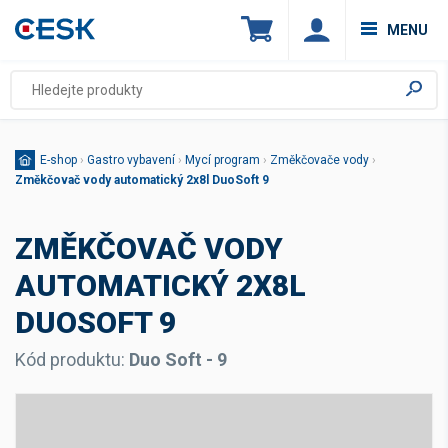
MENU
E-shop
›
Gastro vybavení
›
Mycí program
›
Změkčovače vody
›
Změkčovač vody automatický 2x8l DuoSoft 9
ZMĚKČOVAČ VODY
AUTOMATICKÝ 2X8L
DUOSOFT 9
Kód produktu:
Duo Soft - 9