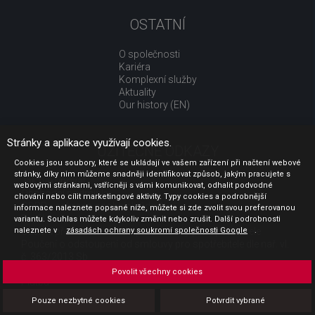
OSTATNÍ
O společnosti
Kariéra
Komplexní služby
Aktuality
Our history (EN)
Stránky a aplikace využívají cookies.
UŽITEČNÉ ODKAZY
Cookies jsou soubory, které se ukládají ve vašem zařízení při načtení webové
stránky, díky nim můžeme snadněji identifikovat způsob, jakým pracujete s
Jak nakupovat
webovými stránkami, vstřícněji s vámi komunikovat, odhalit podvodné
Obchodní podmínky
chování nebo cílit marketingové aktivity. Typy cookies a podrobnější
GDPR - ochrana osobních údajů
informace naleznete popsané níže, můžete si zde zvolit svou preferovanou
Profil zadavatele
variantu. Souhlas můžete kdykoliv změnit nebo zrušit. Další podrobnosti
naleznete v
Sdělení před uzavřením kupní smlouvy pro spotřebitele
zásadách ochrany soukromí společnosti Google
.
Poučení o odstoupení od smlouvy pro spotřebitele dle nař. vl.
č. 363/2013 Sb.
Doprava
Povolit všechny cookies
Platba
Vrácení zboží
Pouze nezbytné cookies
Potvrdit vybrané
Povinná publicita