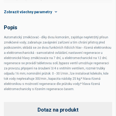
Přívodní tlak
2 - 6 bar
Objem
2 x 8 l
Popis
Automatický změkčovač - díky dvou komorám, zajišťuje nepřetržitý přísun
změkčené vody; zabraňuje zavápnění zařízení a tím chrání přístroj před
poškozením; skládá se ze dvou funkčních řídících hlav - řízená elektronikou
a elektromechanická - samostatné ovládání; nastavení regenerace u
elektronické hlavy změkčovače na 7 dní, u elektromechanické na 12 dní;
regenerace se provádí tabletovou solí; bypass ventil umožňuje regeneraci
za provozu; připojení na šroubení 3/4 s vnitřním ventilem, rozměr trubky
odpadu 16 mm; nominální průtok: 0 - 30 l/min.; lze instalovat kdekoliv, kde
tok vody nepřesahuje 30l/min.; kapacita nádoby 25 kg;* hlava řízená
elektronikou s možností regenerace dle průtoku vody;* hlava řízená
elektromechanicky s řízením regenerace časem.
Dotaz na produkt