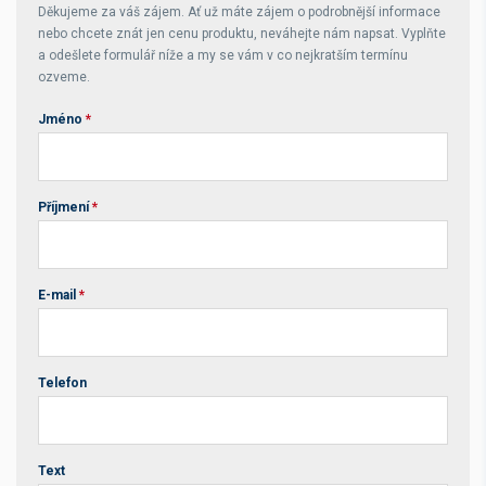
Děkujeme za váš zájem. Ať už máte zájem o podrobnější informace
nebo chcete znát jen cenu produktu, neváhejte nám napsat. Vyplňte
a odešlete formulář níže a my se vám v co nejkratším termínu
ozveme.
Jméno
*
Příjmení
*
E-mail
*
Telefon
Text