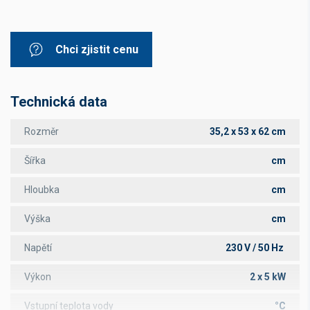
Chci zjistit cenu
Technická data
Rozměr
35,2 x 53 x 62 cm
Šířka
cm
Hloubka
cm
Výška
cm
Napětí
230 V / 50 Hz
Výkon
2 x 5 kW
Vstupní teplota vody
°C