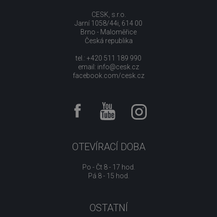
CESK, s.r.o.
Jarní 1058/44i, 614 00
Brno - Maloměřice
Česká republika
tel.: +420 511 189 990
email:
info@cesk.cz
facebook.com/cesk.cz
OTEVÍRACÍ DOBA
Po - Čt 8 - 17 hod.
Pá 8 - 15 hod.
OSTATNÍ