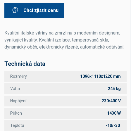
Chci zjistit cenu
Kvalitní italské vitríny na zmrzlinu s moderním designem,
vynikající kvality. Kvalitní izolace, temperovaná skla,
dynamický oběh, elektronicky řízené, automatické odtávání.
Technická data
Rozměry
1096x1110x1220 mm
Váha
245 kg
Napájení
230/400 V
Příkon
1430 W
Teplota
-10/-30