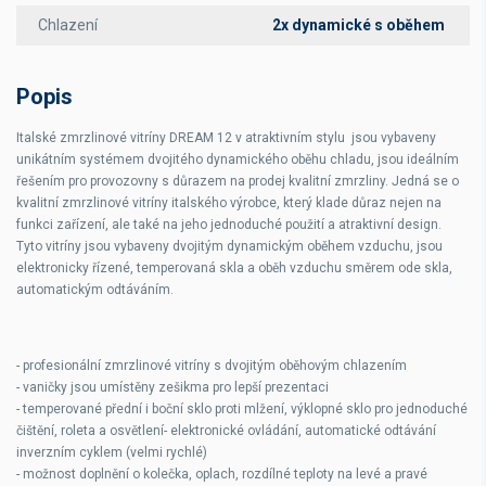
Chlazení
2x dynamické s oběhem
Popis
Italské zmrzlinové vitríny DREAM 12 v atraktivním stylu jsou vybaveny
unikátním systémem dvojitého dynamického oběhu chladu, jsou ideálním
řešením pro provozovny s důrazem na prodej kvalitní zmrzliny. Jedná se o
kvalitní zmrzlinové vitríny italského výrobce, který klade důraz nejen na
funkci zařízení, ale také na jeho jednoduché použití a atraktivní design.
Tyto vitríny jsou vybaveny dvojitým dynamickým oběhem vzduchu, jsou
elektronicky řízené, temperovaná skla a oběh vzduchu směrem ode skla,
automatickým odtáváním.
- profesionální zmrzlinové vitríny s dvojitým oběhovým chlazením
- vaničky jsou umístěny zešikma pro lepší prezentaci
- temperované přední i boční sklo proti mlžení, výklopné sklo pro jednoduché
čištění, roleta a osvětlení- elektronické ovládání, automatické odtávání
inverzním cyklem (velmi rychlé)
- možnost doplnění o kolečka, oplach, rozdílné teploty na levé a pravé