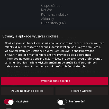
O společnosti
Kariéra
Komplexní služby
Aktuality
Our history (EN)
Stránky a aplikace využívají cookies.
UŽITEČNÉ ODKAZY
Cookies jsou soubory, které se ukládají ve vašem zařízení při načtení webové
stránky, díky nim můžeme snadněji identifikovat způsob, jakým pracujete s
Jak nakupovat
webovými stránkami, vstřícněji s vámi komunikovat, odhalit podvodné
Obchodní podmínky
chování nebo cílit marketingové aktivity. Typy cookies a podrobnější
GDPR - ochrana osobních údajů
informace naleznete popsané níže, můžete si zde zvolit svou preferovanou
Profil zadavatele
variantu. Souhlas můžete kdykoliv změnit nebo zrušit. Další podrobnosti
Sdělení před uzavřením kupní smlouvy pro spotřebitele
naleznete v
zásadách ochrany soukromí společnosti Google
.
Poučení o odstoupení od smlouvy pro spotřebitele dle nař. vl.
č. 363/2013 Sb.
Doprava
Povolit všechny cookies
Platba
Vrácení zboží
Pouze nezbytné cookies
Potvrdit vybrané
Povinná publicita
Nezbytné
Preferenční