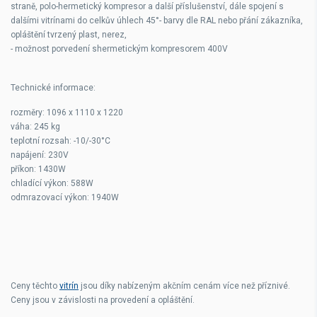
straně, polo-hermetický kompresor a další příslušenství, dále spojení s
dalšími vitrínami do celkův úhlech 45°- barvy dle RAL nebo přání zákazníka,
opláštění tvrzený plast, nerez,
- možnost porvedení shermetickým kompresorem 400V
Technické informace:
rozměry: 1096 x 1110 x 1220
váha: 245 kg
teplotní rozsah: -10/-30°C
napájení: 230V
příkon: 1430W
chladící výkon: 588W
odmrazovací výkon: 1940W
Ceny těchto
vitrín
jsou díky nabízeným akčním cenám více než příznivé.
Ceny jsou v závislosti na provedení a opláštění.