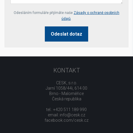
Your website *
Odesláním formuláře přijímáte naše
Zásady o ochraně osobních
údajů
.
Odeslat dotaz
KONTAKT
CESK, s.r.o.
Jarní 1058/44i, 614 00
Brno - Maloměřice
Česká republika
tel.: +420 511 189 990
email:
info@cesk.cz
facebook.com/cesk.cz