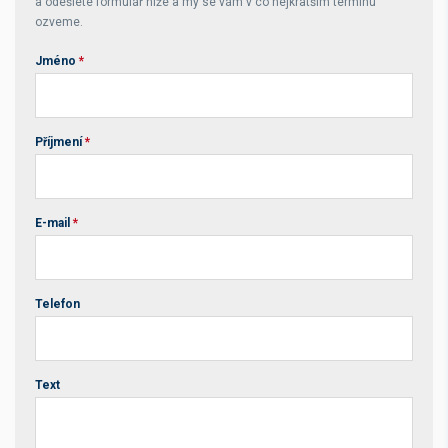
a odešlete formulář níže a my se vám v co nejkratším termínu
ozveme.
Jméno
*
Příjmení
*
E-mail
*
Telefon
Text