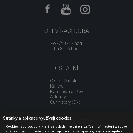
OTEVÍRACÍ DOBA
Po - Čt 8 - 17 hod.
Pá 8 - 15 hod.
OSTATNÍ
O společnosti
Kariéra
Komplexní služby
Aktuality
Our history (EN)
Stránky a aplikace využívají cookies.
UŽITEČNÉ ODKAZY
Cookies jsou soubory, které se ukládají ve vašem zařízení při načtení webové
stránky, díky nim můžeme snadněji identifikovat způsob, jakým pracujete s