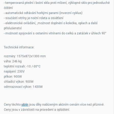
- temperovaná přední i boční skla proti mlžení, výklopné sklo pro jednoduché
čištění
- automatické odtávání horkými parami (inverzní cyklus)
- součástí vitríny je noční roleta a osvětlení
- elektronické ovládání, ,možnost doplnění o kolečka, oplach a další
příslušenství
- možnost spojování s ostaními vitrínami do celků a zatáček v úhlech 90°
Technické informace:
rozměry: 1575x872x1300 mm
váha: 246 kg
teplotní rozsah: -10 /-30°C
napájení: 230V
příkon: 900W
chladící výkon: 900W
odmrazovací výkon: 1430W
Ceny těchto
vitrín
jsou díky nabízeným akčním cenám více než příznivé.
Ceny jsou v závislosti na provedení a opláštění.