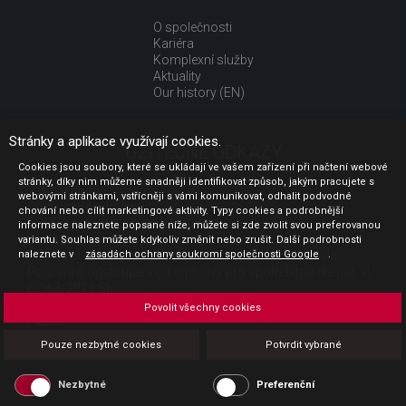
O společnosti
Kariéra
Komplexní služby
Aktuality
Our history (EN)
Stránky a aplikace využívají cookies.
UŽITEČNÉ ODKAZY
Cookies jsou soubory, které se ukládají ve vašem zařízení při načtení webové
stránky, díky nim můžeme snadněji identifikovat způsob, jakým pracujete s
Jak nakupovat
webovými stránkami, vstřícněji s vámi komunikovat, odhalit podvodné
Obchodní podmínky
chování nebo cílit marketingové aktivity. Typy cookies a podrobnější
GDPR - ochrana osobních údajů
informace naleznete popsané níže, můžete si zde zvolit svou preferovanou
Profil zadavatele
variantu. Souhlas můžete kdykoliv změnit nebo zrušit. Další podrobnosti
Sdělení před uzavřením kupní smlouvy pro spotřebitele
naleznete v
zásadách ochrany soukromí společnosti Google
.
Poučení o odstoupení od smlouvy pro spotřebitele dle nař. vl.
č. 363/2013 Sb.
Doprava
Povolit všechny cookies
Platba
Vrácení zboží
Pouze nezbytné cookies
Potvrdit vybrané
Povinná publicita
Nezbytné
Preferenční