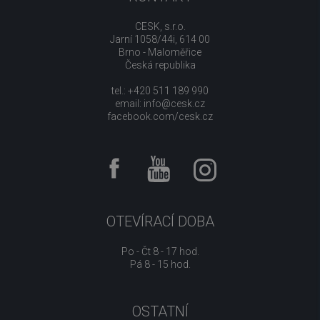
CESK, s.r.o.
Jarní 1058/44i, 614 00
Brno - Maloměřice
Česká republika
tel.: +420 511 189 990
email:
info@cesk.cz
facebook.com/cesk.cz
OTEVÍRACÍ DOBA
Po - Čt 8 - 17 hod.
Pá 8 - 15 hod.
OSTATNÍ