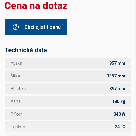
Cena na dotaz
Chci zjistit cenu
Technická data
Výška
957 mm
Šířka
1357 mm
Hloubka
897 mm
Váha
180 kg
Příkon
840 W
Teplota
-24 °C