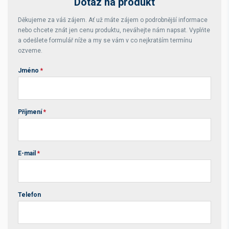
Dotaz na produkt
Děkujeme za váš zájem. Ať už máte zájem o podrobnější informace
nebo chcete znát jen cenu produktu, neváhejte nám napsat. Vyplňte
a odešlete formulář níže a my se vám v co nejkratším termínu
ozveme.
Jméno
*
Příjmení
*
E-mail
*
Telefon