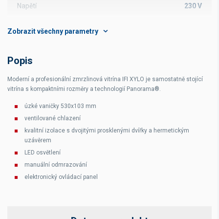
Napětí
230 V
Typ van
nerezové vaničky
Počet van
10
Popis
Moderní a profesionální zmrzlinová vitrína IFI XYLO je samostatně stojící
vitrína s kompaktními rozměry a technologií Panorama
®.
úzké vaničky 530x103 mm
ventilované chlazení
kvalitní izolace s dvojitými prosklenými dvířky a hermetickým
uzávěrem
LED osvětlení
manuální odmrazování
elektronický ovládací panel