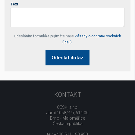
Text
Your website *
Odesláním formuláře přijímáte naše
Zásady o ochraně osobních
údajů
.
Odeslat dotaz
KONTAKT
CESK, s.r.o.
Jarní 1058/44i, 614 00
Brno - Maloměřice
Česká republika
tel.: +420 511 189 990