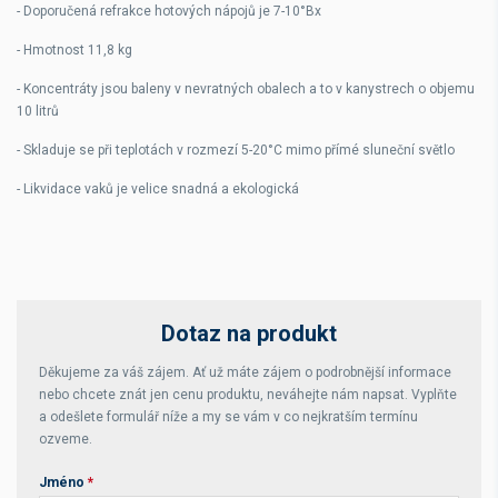
- Doporučená refrakce hotových nápojů je 7-10°Bx
- Hmotnost 11,8 kg
- Koncentráty jsou baleny v nevratných obalech a to v kanystrech o objemu
10 litrů
- Skladuje se při teplotách v rozmezí 5-20°C mimo přímé sluneční světlo
- Likvidace vaků je velice snadná a ekologická
Dotaz na produkt
Děkujeme za váš zájem. Ať už máte zájem o podrobnější informace
nebo chcete znát jen cenu produktu, neváhejte nám napsat. Vyplňte
a odešlete formulář níže a my se vám v co nejkratším termínu
ozveme.
Jméno
*