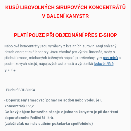
KUSŮ LIBOVOLNÝCH SIRUPOVÝCH KONCENTRÁTŮ
V BALENÍ KANYSTR
PLATÍ POUZE PŘI OBJEDNÁNÍ PŘES E-SHOP
Nápojové koncentráty jsou vyráběny z kvalitních surovin. Mají snížený
obsah energetické hodnoty. Jsou vhodné pro výrobu limonád, sody s
příchutí ovoce, míchaných točených nápojů pro všechny typy
postmixů
a
postmixových strojů, nápojových automatů a výrobníků
ledové tříště
-
granity.
- Příchuť BRUSINKA
-
Doporučený směšovací poměr se sodou nebo vodou je u
koncentrátů
1:7,2
Celkový objem hotového nápoje z jednoho kanystru je při dodržení
doporučeného ředění 81 litrů.
(záleží však na individuálním požadavku spotřebitele)