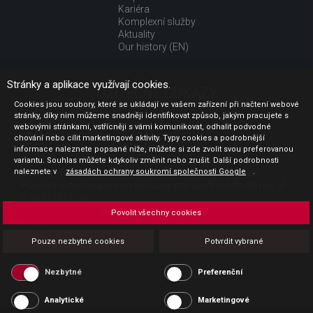
Kariéra
Komplexní služby
Aktuality
Our history (EN)
Stránky a aplikace využívají cookies.
UŽITEČNÉ ODKAZY
Cookies jsou soubory, které se ukládají ve vašem zařízení při načtení webové
stránky, díky nim můžeme snadněji identifikovat způsob, jakým pracujete s
Jak nakupovat
webovými stránkami, vstřícněji s vámi komunikovat, odhalit podvodné
Obchodní podmínky
chování nebo cílit marketingové aktivity. Typy cookies a podrobnější
GDPR - ochrana osobních údajů
informace naleznete popsané níže, můžete si zde zvolit svou preferovanou
Profil zadavatele
variantu. Souhlas můžete kdykoliv změnit nebo zrušit. Další podrobnosti
naleznete v
Sdělení před uzavřením kupní smlouvy pro spotřebitele
zásadách ochrany soukromí společnosti Google
.
Poučení o odstoupení od smlouvy pro spotřebitele dle nař. vl.
č. 363/2013 Sb.
Doprava
Povolit všechny cookies
Platba
Vrácení zboží
Pouze nezbytné cookies
Potvrdit vybrané
Povinná publicita
Nezbytné
Preferenční
Analytické
Marketingové