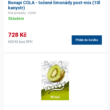
Bonapi COLA - točené limonády post-mix (10l
kanystr)
Kód produktu: 12008
Skladem
728 Kč
Přidat do košíku
650 Kč bez DPH