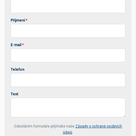
Příjmení
*
E-mail
*
Telefon
Text
Your website *
Odesláním formuláře přijímáte naše
Zásady o ochraně osobních
údajů
.