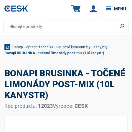
MENU
E-shop
›
Výčepní technika
›
Sirupové koncentráty
›
Kanystry
›
Bonapi BRUSINKA - točené limonády post-mix (10l kanystr)
BONAPI BRUSINKA - TOČENÉ
LIMONÁDY POST-MIX (10L
KANYSTR)
Kód produktu:
12023
Výrobce:
CESK