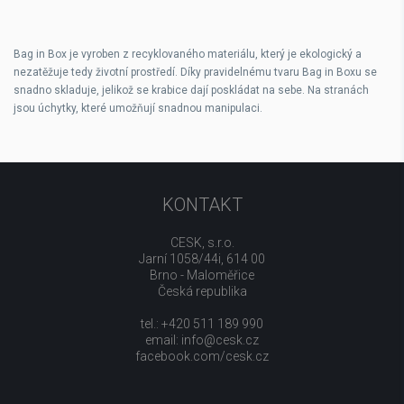
Bag in Box je vyroben z recyklovaného materiálu, který je ekologický a
nezatěžuje tedy životní prostředí. Díky pravidelnému tvaru Bag in Boxu se
snadno skladuje, jelikož se krabice dají poskládat na sebe. Na stranách
jsou úchytky, které umožňují snadnou manipulaci.
KONTAKT
CESK, s.r.o.
Jarní 1058/44i, 614 00
Brno - Maloměřice
Česká republika
tel.: +420 511 189 990
email:
info@cesk.cz
facebook.com/cesk.cz