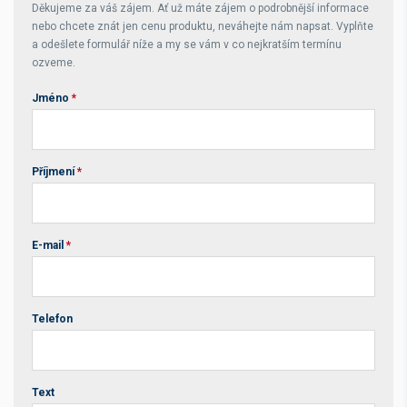
Děkujeme za váš zájem. Ať už máte zájem o podrobnější informace
nebo chcete znát jen cenu produktu, neváhejte nám napsat. Vyplňte
a odešlete formulář níže a my se vám v co nejkratším termínu
ozveme.
Jméno
*
Příjmení
*
E-mail
*
Telefon
Text