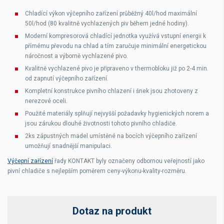
Chladící výkon výčepního zařízení průběžný 40l/hod maximální
50l/hod (80 kvalitně vychlazených piv během jedné hodiny).
Moderní kompresorová chladící jednotka využívá vstupní energii k
přímému převodu na chlad a tím zaručuje minimální energetickou
náročnost a výborně vychlazené pivo.
Kvalitně vychlazené pivo je připraveno v thermobloku již po 2-4 min.
od zapnutí výčepního zařízení.
Kompletní konstrukce pivního chlazení i šnek jsou zhotoveny z
nerezové oceli.
Použité materiály splňují nejvyšší požadavky hygienických norem a
jsou zárukou dlouhé životnosti tohoto pivního chladiče.
2ks zápustných madel umístěné na bocích výčepního zařízení
umožňují snadnější manipulaci.
Výčepní zařízení
řady KONTAKT byly označeny odbornou veřejností jako
pivní chladiče s nejlepším poměrem ceny-výkonu-kvality-rozměru.
Dotaz na produkt