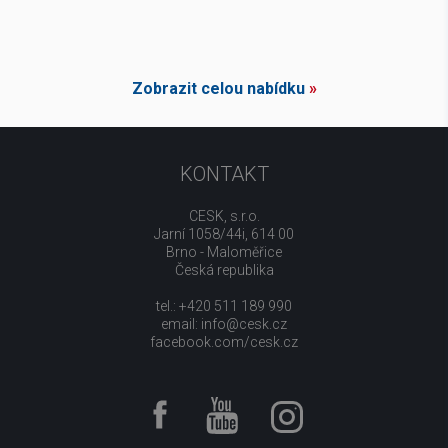
Zobrazit celou nabídku
»
KONTAKT
CESK, s.r.o.
Jarní 1058/44i, 614 00
Brno - Maloměřice
Česká republika
tel.: +420 511 189 990
email:
info@cesk.cz
facebook.com/cesk.cz