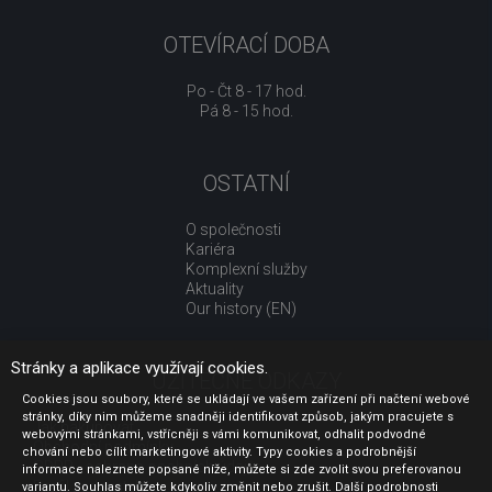
OTEVÍRACÍ DOBA
Po - Čt 8 - 17 hod.
Pá 8 - 15 hod.
OSTATNÍ
O společnosti
Kariéra
Komplexní služby
Aktuality
Our history (EN)
Stránky a aplikace využívají cookies.
UŽITEČNÉ ODKAZY
Cookies jsou soubory, které se ukládají ve vašem zařízení při načtení webové
stránky, díky nim můžeme snadněji identifikovat způsob, jakým pracujete s
Jak nakupovat
webovými stránkami, vstřícněji s vámi komunikovat, odhalit podvodné
Obchodní podmínky
chování nebo cílit marketingové aktivity. Typy cookies a podrobnější
GDPR - ochrana osobních údajů
informace naleznete popsané níže, můžete si zde zvolit svou preferovanou
Profil zadavatele
variantu. Souhlas můžete kdykoliv změnit nebo zrušit. Další podrobnosti