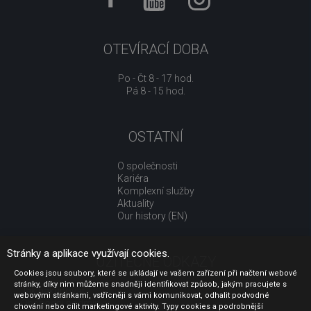
OTEVÍRACÍ DOBA
Po - Čt 8 - 17 hod.
Pá 8 - 15 hod.
OSTATNÍ
O společnosti
Kariéra
Komplexní služby
Aktuality
Our history (EN)
Stránky a aplikace využívají cookies.
UŽITEČNÉ ODKAZY
Cookies jsou soubory, které se ukládají ve vašem zařízení při načtení webové
stránky, díky nim můžeme snadněji identifikovat způsob, jakým pracujete s
Jak nakupovat
webovými stránkami, vstřícněji s vámi komunikovat, odhalit podvodné
Obchodní podmínky
chování nebo cílit marketingové aktivity. Typy cookies a podrobnější