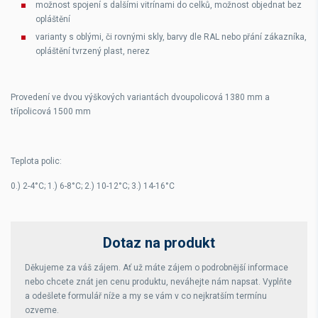
možnost spojení s dalšími vitrínami do celků, možnost objednat bez
opláštění
varianty s oblými, či rovnými skly, barvy dle RAL nebo přání zákazníka,
opláštění tvrzený plast, nerez
Provedení ve dvou výškových variantách dvoupolicová 1380 mm a
třípolicová 1500 mm
Teplota polic:
0.) 2-4°C; 1.) 6-8°C; 2.) 10-12°C; 3.) 14-16°C
Dotaz na produkt
Děkujeme za váš zájem. Ať už máte zájem o podrobnější informace
nebo chcete znát jen cenu produktu, neváhejte nám napsat. Vyplňte
a odešlete formulář níže a my se vám v co nejkratším termínu
ozveme.