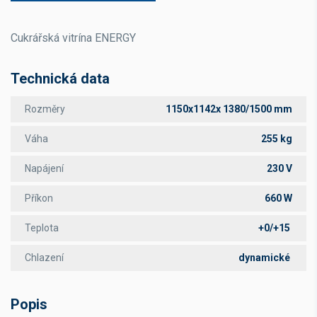
Cukrářská vitrína ENERGY
Technická data
Rozměry
1150x1142x 1380/1500 mm
Váha
255 kg
Napájení
230 V
Příkon
660 W
Teplota
+0/+15
Chlazení
dynamické
Popis