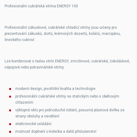
Profesionální cukrářská vitrína ENERGY 100
Profesionální zákuskové, cukrářské chladící vitríny jsou určeny pro
prezentování zákusků, dortů, krémových dezertů, koláčů, marcipánu,
lineckého cukroví.
Lze kombinovat s řadou vitrín ENERGY, zmrzlinové, cukrářské, čokoládové,
nápojové nebo potravinářské vitríny
moderní design, prvotřídní kvalita a technologie
profesionální cukrářské vitríny se statickým nebo s oběhovým
chlazením
výklopné sklo pro jednoduché čištění, posuvná plastová dvířka ze
strany obsluhy a osvětlení
elektronické ovládání
možnost doplnění o kolečka a další příslušenství