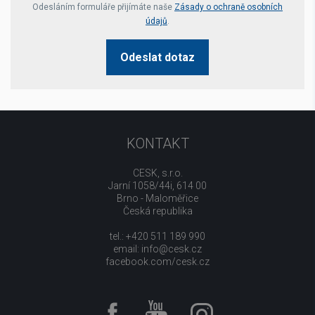
Your website *
Odesláním formuláře přijímáte naše
Zásady o ochraně osobních
údajů
.
Odeslat dotaz
KONTAKT
CESK, s.r.o.
Jarní 1058/44i, 614 00
Brno - Maloměřice
Česká republika
tel.: +420 511 189 990
email:
info@cesk.cz
facebook.com/cesk.cz