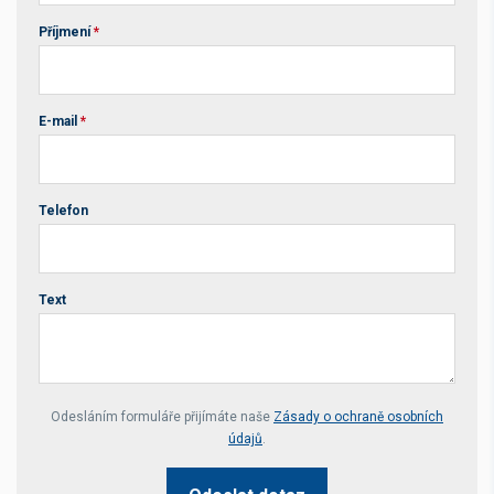
Příjmení
*
E-mail
*
Telefon
Text
Your website *
Odesláním formuláře přijímáte naše
Zásady o ochraně osobních
údajů
.