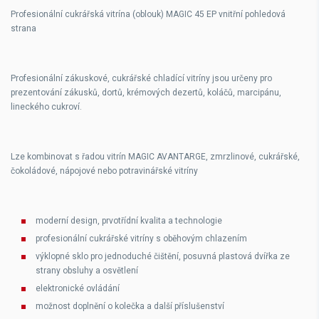
Profesionální cukrářská vitrína (oblouk) MAGIC 45 EP vnitřní pohledová
strana
Profesionální zákuskové, cukrářské chladící vitríny jsou určeny pro
prezentování zákusků, dortů, krémových dezertů, koláčů, marcipánu,
lineckého cukroví.
Lze kombinovat s řadou vitrín MAGIC AVANTARGE, zmrzlinové, cukrářské,
čokoládové, nápojové nebo potravinářské vitríny
moderní design, prvotřídní kvalita a technologie
profesionální cukrářské vitríny s oběhovým chlazením
výklopné sklo pro jednoduché čištění, posuvná plastová dvířka ze
strany obsluhy a osvětlení
elektronické ovládání
možnost doplnění o kolečka a další příslušenství