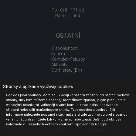
Po - Čt 8 - 17 hod.
Pá 8 - 15 hod.
OSTATNÍ
O společnosti
Kariéra
Komplexní služby
Aktuality
Our history (EN)
Stránky a aplikace využívají cookies.
UŽITEČNÉ ODKAZY
Cookies jsou soubory, které se ukládají ve vašem zařízení při načtení webové
stránky, díky nim můžeme snadněji identifikovat způsob, jakým pracujete s
Jak nakupovat
webovými stránkami, vstřícněji s vámi komunikovat, odhalit podvodné
Obchodní podmínky
chování nebo cílit marketingové aktivity. Typy cookies a podrobnější
GDPR - ochrana osobních údajů
informace naleznete popsané níže, můžete si zde zvolit svou preferovanou
Profil zadavatele
variantu. Souhlas můžete kdykoliv změnit nebo zrušit. Další podrobnosti
Sdělení před uzavřením kupní smlouvy pro spotřebitele
naleznete v
zásadách ochrany soukromí společnosti Google
.
Poučení o odstoupení od smlouvy pro spotřebitele dle nař. vl.
č. 363/2013 Sb.