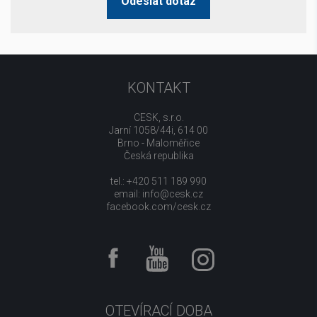
Odeslat dotaz
KONTAKT
CESK, s.r.o.
Jarní 1058/44i, 614 00
Brno - Maloměřice
Česká republika
tel.: +420 511 189 990
email:
info@cesk.cz
facebook.com/cesk.cz
OTEVÍRACÍ DOBA