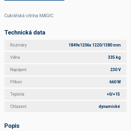
Cukrářská vitrína MAGIC
Technická data
Rozměry
1849x1206x 1220/1380 mm
Váha
335 kg
Napájení
230 V
Příkon
660 W
Teplota
+0/+15
Chlazení
dynamické
Popis