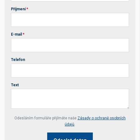
Příjmení
*
E-mail
*
Telefon
Text
Your website *
Odesláním formuláře přijímáte naše
Zásady o ochraně osobních
údajů
.