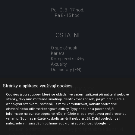
Po - Čt 8 - 17 hod.
Pá 8 - 15 hod.
OSTATNÍ
O společnosti
Kariéra
Komplexní služby
Aktuality
Our history (EN)
Stránky a aplikace využívají cookies.
UŽITEČNÉ ODKAZY
Cookies jsou soubory, které se ukládají ve vašem zařízení při načtení webové
stránky, díky nim můžeme snadněji identifikovat způsob, jakým pracujete s
Jak nakupovat
webovými stránkami, vstřícněji s vámi komunikovat, odhalit podvodné
Obchodní podmínky
chování nebo cílit marketingové aktivity. Typy cookies a podrobnější
GDPR - ochrana osobních údajů
informace naleznete popsané níže, můžete si zde zvolit svou preferovanou
Profil zadavatele
variantu. Souhlas můžete kdykoliv změnit nebo zrušit. Další podrobnosti
Sdělení před uzavřením kupní smlouvy pro spotřebitele
naleznete v
zásadách ochrany soukromí společnosti Google
.
Poučení o odstoupení od smlouvy pro spotřebitele dle nař. vl.
č. 363/2013 Sb.