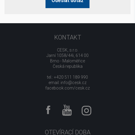
Odeslat dotaz
KONTAKT
CESK, s.r.o.
Jarní 1058/44i, 614 00
Brno - Maloměřice
Česká republika
tel.: +420 511 189 990
email:
info@cesk.cz
facebook.com/cesk.cz
OTEVÍRACÍ DOBA