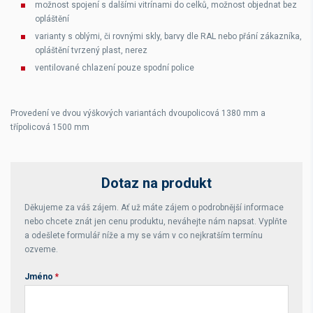
možnost spojení s dalšími vitrínami do celků, možnost objednat bez
opláštění
varianty s oblými, či rovnými skly, barvy dle RAL nebo přání zákazníka,
opláštění tvrzený plast, nerez
ventilované chlazení pouze spodní police
Provedení ve dvou výškových variantách dvoupolicová 1380 mm a
třípolicová 1500 mm
Dotaz na produkt
Děkujeme za váš zájem. Ať už máte zájem o podrobnější informace
nebo chcete znát jen cenu produktu, neváhejte nám napsat. Vyplňte
a odešlete formulář níže a my se vám v co nejkratším termínu
ozveme.
Jméno
*