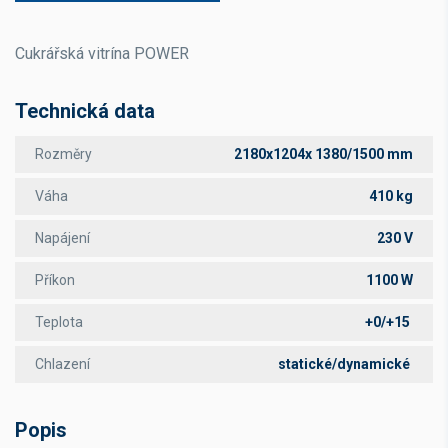
Cukrářská vitrína POWER
Technická data
Rozměry
2180x1204x 1380/1500 mm
Váha
410 kg
Napájení
230 V
Příkon
1100 W
Teplota
+0/+15
Chlazení
statické/dynamické
Popis