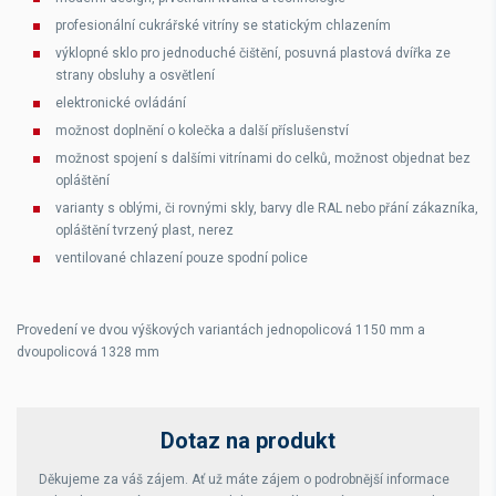
profesionální cukrářské vitríny se statickým chlazením
výklopné sklo pro jednoduché čištění, posuvná plastová dvířka ze
strany obsluhy a osvětlení
elektronické ovládání
možnost doplnění o kolečka a další příslušenství
možnost spojení s dalšími vitrínami do celků, možnost objednat bez
opláštění
varianty s oblými, či rovnými skly, barvy dle RAL nebo přání zákazníka,
opláštění tvrzený plast, nerez
ventilované chlazení pouze spodní police
Provedení ve dvou výškových variantách jednopolicová 1150 mm a
dvoupolicová 1328 mm
Dotaz na produkt
Děkujeme za váš zájem. Ať už máte zájem o podrobnější informace