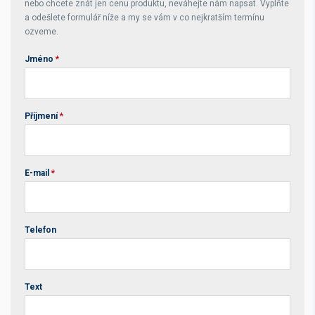
nebo chcete znát jen cenu produktu, neváhejte nám napsat. Vyplňte
a odešlete formulář níže a my se vám v co nejkratším termínu
ozveme.
Jméno
*
Příjmení
*
E-mail
*
Telefon
Text