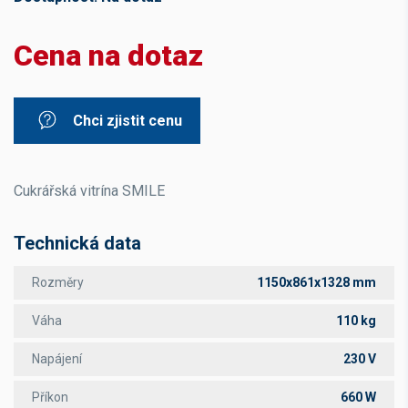
Cena na dotaz
Chci zjistit cenu
Cukrářská vitrína SMILE
Technická data
Rozměry
1150x861x1328 mm
Váha
110 kg
Napájení
230 V
Příkon
660 W