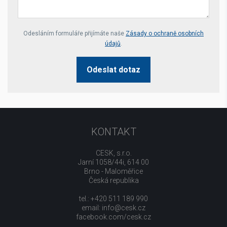
Your website *
Odesláním formuláře přijímáte naše
Zásady o ochraně osobních
údajů
.
Odeslat dotaz
KONTAKT
CESK, s.r.o.
Jarní 1058/44i, 614 00
Brno - Maloměřice
Česká republika
tel.: +420 511 189 990
email:
info@cesk.cz
facebook.com/cesk.cz