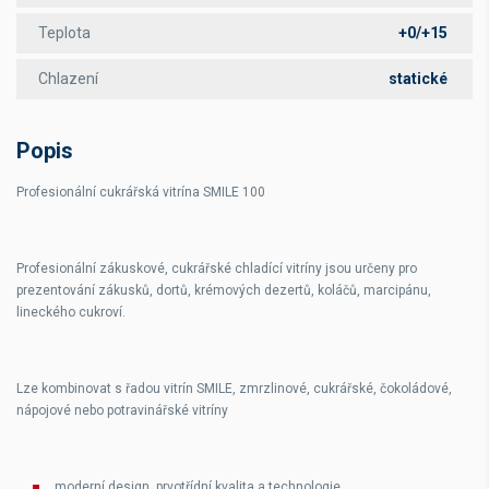
Teplota
+0/+15
Chlazení
statické
Popis
Profesionální cukrářská vitrína SMILE 100
Profesionální zákuskové, cukrářské chladící vitríny jsou určeny pro
prezentování zákusků, dortů, krémových dezertů, koláčů, marcipánu,
lineckého cukroví.
Lze kombinovat s řadou vitrín SMILE, zmrzlinové, cukrářské, čokoládové,
nápojové nebo potravinářské vitríny
moderní design, prvotřídní kvalita a technologie