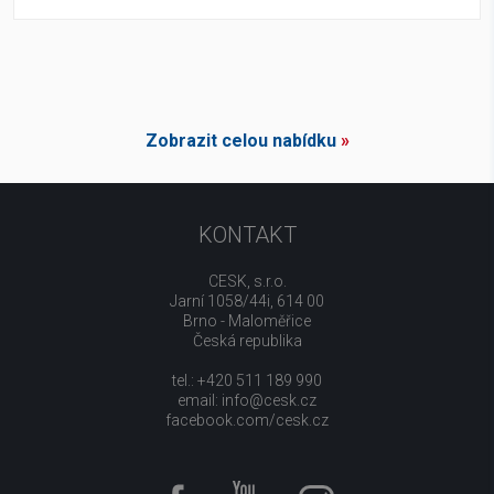
Zobrazit celou nabídku
»
KONTAKT
CESK, s.r.o.
Jarní 1058/44i, 614 00
Brno - Maloměřice
Česká republika
tel.: +420 511 189 990
email:
info@cesk.cz
facebook.com/cesk.cz