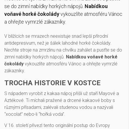
se do zimní nabídky horkých nápojů.
Nabídkou
voňavé horké čokolády
vykouzlíte atmosféru Vánoc
a ohřejte vymrzlé zákazníky.
V blížících se mrazech neexistuje snad lepší přírodní
antidepresivum, než je šálek lahodné horké čokolády.
Nechte stroje na zmrzlinu na chvilku zahálet a pusťte se do
zimní nabídky horkých nápojů.
Nabídkou voňavé horké
čokolády
vykouzlíte atmosféru Vánoc a ohřejte vymrzlé
zákazníky.
TROCHA HISTORIE V KOSTCE
S nápadem vyrobit z kakaa nápoj přišli už staří Mayové a
Aztékové. Ti míchali pražené a drcené kakaové boby s
různými přísadami, zalévali studenou vodou a nazývali
“xocolat” nebo-li “hořká voda”.
V 16. století přivezl tento originální postup do Evropy