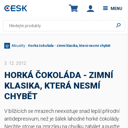
MENU
Aktuality
›
Horká čokoláda - zimní klasika, která nesmí chybět
3. 12. 2012
HORKÁ ČOKOLÁDA - ZIMNÍ
KLASIKA, KTERÁ NESMÍ
CHYBĚT
V blížících se mrazech neexistuje snad lepší přírodní
antidepresivum, než je šálek lahodné horké čokolády.
Nechte stroje na zmrzlinu na chvilku zahálet a pusťte