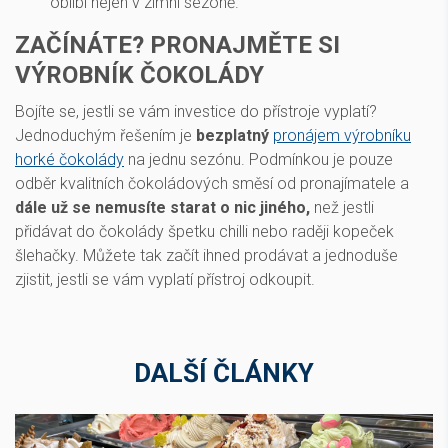
oblíbí nejen v zimní sezóně.
ZAČÍNÁTE? PRONAJMĚTE SI
VÝROBNÍK ČOKOLÁDY
Bojíte se, jestli se vám investice do přístroje vyplatí?
Jednoduchým řešením je
bezplatný
pronájem výrobníku
horké čokolády
na jednu sezónu. Podmínkou je pouze
odběr kvalitních čokoládových směsí od pronajímatele a
dále už se nemusíte starat o nic jiného,
než jestli
přidávat do čokolády špetku chilli nebo raději kopeček
šlehačky. Můžete tak začít ihned prodávat a jednoduše
zjistit, jestli se vám vyplatí přístroj odkoupit.
DALŠÍ ČLÁNKY