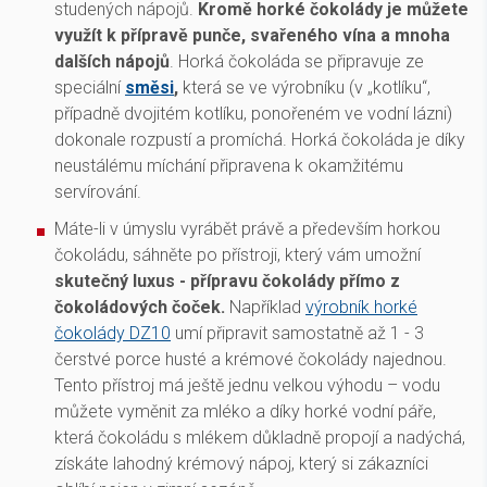
studených nápojů.
Kromě horké čokolády je můžete
využít k přípravě punče, svařeného vína a mnoha
dalších nápojů
. Horká čokoláda se připravuje ze
speciální
směsi
,
která se ve výrobníku (v „kotlíku“,
případně dvojitém kotlíku, ponořeném ve vodní lázni)
dokonale rozpustí a promíchá. Horká čokoláda je díky
neustálému míchání připravena k okamžitému
servírování.
Máte-li v úmyslu vyrábět právě a především horkou
čokoládu, sáhněte po přístroji, který vám umožní
skutečný luxus - přípravu čokolády přímo z
čokoládových čoček.
Například
výrobník horké
čokolády DZ10
umí připravit samostatně až 1 - 3
čerstvé porce husté a krémové čokolády najednou.
Tento přístroj má ještě jednu velkou výhodu – vodu
můžete vyměnit za mléko a díky horké vodní páře,
která čokoládu s mlékem důkladně propojí a nadýchá,
získáte lahodný krémový nápoj, který si zákazníci