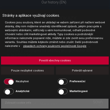
Our history (EN)
Stránky a aplikace využívají cookies.
UŽITEČNÉ ODKAZY
Cookies jsou soubory, které se ukládají ve vašem zařízení při načtení webové
stránky, díky nim můžeme snadněji identifikovat způsob, jakým pracujete s
Jak nakupovat
webovými stránkami, vstřícněji s vámi komunikovat, odhalit podvodné
Obchodní podmínky
chování nebo cílit marketingové aktivity. Typy cookies a podrobnější
GDPR - ochrana osobních údajů
informace naleznete popsané níže, můžete si zde zvolit svou preferovanou
Profil zadavatele
variantu. Souhlas můžete kdykoliv změnit nebo zrušit. Další podrobnosti
naleznete v
Sdělení před uzavřením kupní smlouvy pro spotřebitele
zásadách ochrany soukromí společnosti Google
.
Poučení o odstoupení od smlouvy pro spotřebitele dle nař. vl.
č. 363/2013 Sb.
Doprava
Povolit všechny cookies
Platba
Vrácení zboží
Pouze nezbytné cookies
Potvrdit vybrané
Povinná publicita
Nezbytné
Preferenční
Analytické
Marketingové
Zobrazit cookie info
Copyright CESK 2026 |
Mapa webu