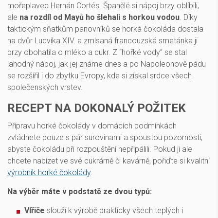
mořeplavec Hernán Cortés. Španělé si nápoj brzy oblíbili,
ale
na rozdíl od Mayů ho šlehali s horkou vodou
. Díky
taktickým sňatkům panovníků se horká čokoláda dostala
na dvůr Ludvíka XIV. a zmlsaná francouzská smetánka ji
brzy obohatila o mléko a cukr. Z “hořké vody” se stal
lahodný nápoj, jak jej známe dnes a po Napoleonově pádu
se rozšířil i do zbytku Evropy, kde si získal srdce všech
společenských vrstev.
RECEPT NA DOKONALÝ POŽITEK
Přípravu horké čokolády v domácích podmínkách
zvládnete pouze s pár surovinami a spoustou pozornosti,
abyste čokoládu při rozpouštění nepřipálili. Pokud ji ale
chcete nabízet ve své cukrárně či kavárně, pořiďte si kvalitní
výrobník horké čokolády
.
Na výběr máte v podstatě ze dvou typů:
Vířiče
slouží k výrobě prakticky všech teplých i