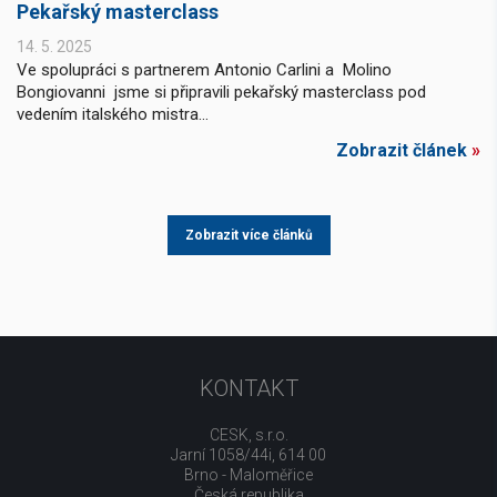
Pekařský masterclass
14. 5. 2025
Ve spolupráci s partnerem Antonio Carlini a Molino
Bongiovanni jsme si připravili pekařský masterclass pod
vedením italského mistra...
Zobrazit článek
»
Zobrazit více článků
KONTAKT
CESK, s.r.o.
Jarní 1058/44i, 614 00
Brno - Maloměřice
Česká republika