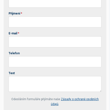
Příjmení
*
E-mail
*
Telefon
Text
Your website *
Odesláním formuláře přijímáte naše
Zásady o ochraně osobních
údajů
.