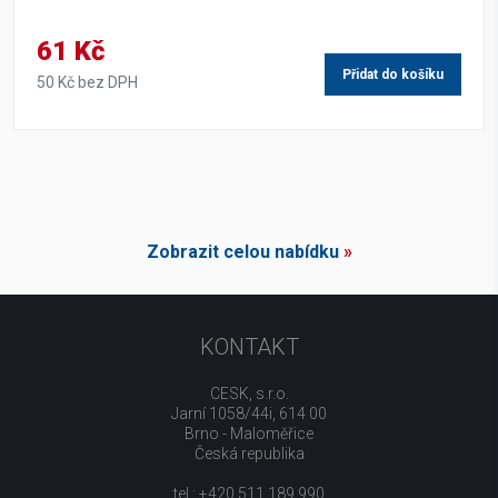
61 Kč
Přidat do košíku
50 Kč bez DPH
Zobrazit celou nabídku
»
KONTAKT
CESK, s.r.o.
Jarní 1058/44i, 614 00
Brno - Maloměřice
Česká republika
tel.: +420 511 189 990