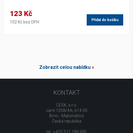
123 Kč
Přidat do košíku
102 Kč bez DPH
Zobrazit celou nabídku
»
KONTAKT
CESK, s.r.o.
Jarní 1058/44i, 614 00
Brno - Maloměřice
Česká republika
tel.: +420 511 189 990