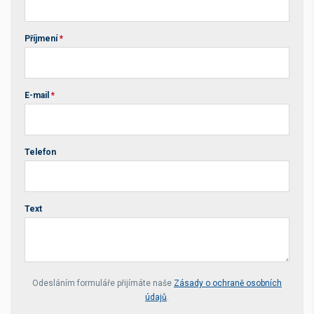
Příjmení
*
E-mail
*
Telefon
Text
Your website *
Odesláním formuláře přijímáte naše
Zásady o ochraně osobních
údajů
.