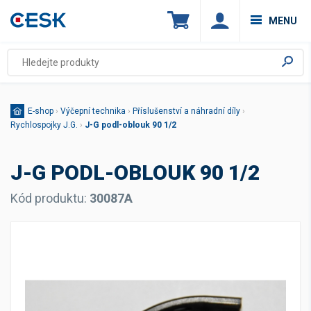
MENU
E-shop
›
Výčepní technika
›
Příslušenství a náhradní díly
›
Rychlospojky J.G.
›
J-G podl-oblouk 90 1/2
J-G PODL-OBLOUK 90 1/2
Kód produktu:
30087A