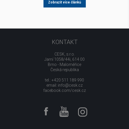
Zobrazit více článků
KONTAKT
CESK, s.r.o.
Jarní 1058/44i, 614 00
Brno - Maloměřice
Česká republika
tel.: +420 511 189 990
email:
info@cesk.cz
facebook.com/cesk.cz