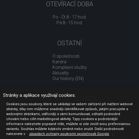
OTEVÍRACÍ DOBA
Po - Čt 8 - 17 hod.
Pá 8 - 15 hod.
OSTATNÍ
O společnosti
Kariéra
Komplexní služby
Aktuality
Our history (EN)
Stránky a aplikace využívají cookies.
UŽITEČNÉ ODKAZY
Cookies jsou soubory, které se ukládají ve vašem zařízení při načtení webové
stránky, díky nim můžeme snadněji identifikovat způsob, jakým pracujete s
Jak nakupovat
webovými stránkami, vstřícněji s vámi komunikovat, odhalit podvodné
Obchodní podmínky
chování nebo cílit marketingové aktivity. Typy cookies a podrobnější
GDPR - ochrana osobních údajů
informace naleznete popsané níže, můžete si zde zvolit svou preferovanou
Profil zadavatele
variantu. Souhlas můžete kdykoliv změnit nebo zrušit. Další podrobnosti
Sdělení před uzavřením kupní smlouvy pro spotřebitele
naleznete v
zásadách ochrany soukromí společnosti Google
.