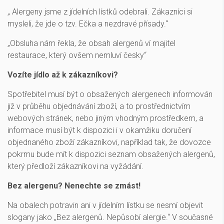
„ Alergeny jsme z jídelních lístků odebrali. Zákazníci si
mysleli, že jde o tzv. Ečka a nezdravé přísady.“
„Obsluha nám řekla, že obsah alergenů ví majitel
restaurace, který ovšem nemluví česky“
Vozíte jídlo až k zákazníkovi?
Spotřebitel musí být o obsažených alergenech informován
již v průběhu objednávání zboží, a to prostřednictvím
webových stránek, nebo jiným vhodným prostředkem, a
informace musí být k dispozici i v okamžiku doručení
objednaného zboží zákazníkovi, například tak, že dovozce
pokrmu bude mít k dispozici seznam obsažených alergenů,
který předloží zákazníkovi na vyžádání.
Bez alergenu? Nenechte se zmást!
Na obalech potravin ani v jídelním lístku se nesmí objevit
slogany jako „Bez alergenů. Nepůsobí alergie.“ V současné