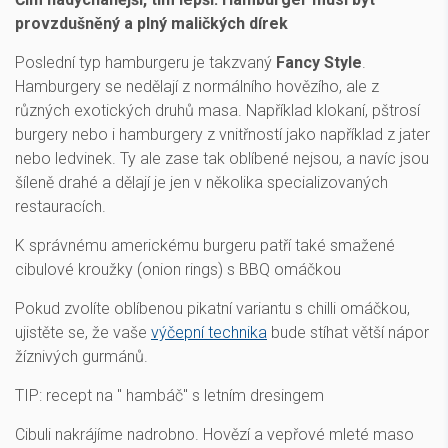
provzdušněný a plný maličkých dírek
Poslední typ hamburgeru je takzvaný
Fancy Style
.
Hamburgery se nedělají z normálního hovězího, ale z
různých exotických druhů masa. Například klokaní, pštrosí
burgery nebo i hamburgery z vnitřností jako například z jater
nebo ledvinek. Ty ale zase tak oblíbené nejsou, a navíc jsou
šíleně drahé a dělají je jen v několika specializovaných
restauracích.
K správnému americkému burgeru patří také smažené
cibulové kroužky (onion rings) s BBQ omáčkou
Pokud zvolíte oblíbenou pikatní variantu s chilli omáčkou,
ujistěte se, že vaše
výčepní technika
bude stíhat větší nápor
žíznivých gurmánů.
TIP: recept na " hambáč" s letním dresingem
Cibuli nakrájíme nadrobno. Hovězí a vepřové mleté maso