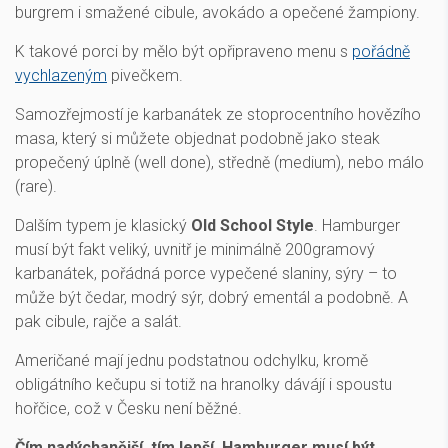
burgrem i smažené cibule, avokádo a opečené žampiony.
K takové porci by mělo být opřipraveno menu s
pořádně
vychlazeným
pivečkem.
Samozřejmostí je karbanátek ze stoprocentního hovězího
masa, který si můžete objednat podobně jako steak
propečený úplně (well done), středně (medium), nebo málo
(rare).
Dalším typem je klasický
Old School Style
. Hamburger
musí být fakt veliký, uvnitř je minimálně 200gramový
karbanátek, pořádná porce vypečené slaniny, sýry – to
může být čedar, modrý sýr, dobrý ementál a podobně. A
pak cibule, rajče a salát.
Američané mají jednu podstatnou odchylku, kromě
obligátního kečupu si totiž na hranolky dávájí i spoustu
hořčice, což v Česku není běžné.
Čím nadýchanější, tím lepší. Hamburger musí být