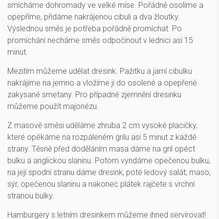
smícháme dohromady ve velké míse. Pořádně osolíme a
opepříme, přidáme nakrájenou cibuli a dva žloutky.
Výslednou směs je potřeba pořádně promíchat. Po
promíchání necháme směs odpočinout v lednici asi 15
minut.
Mezitím můžeme udělat dresink. Pažitku a jarní cibulku
nakrájíme na jemno a vložíme ji do osolené a opepřené
zakysané smetany. Pro případné zjemnění dresinku
můžeme použít majonézu.
Z masově směsi uděláme zhruba 2 cm vysoké placičky,
které opékáme na rozpáleném grilu asi 5 minut z každé
strany. Těsně před doděláním masa dáme na gril opéct
bulku a anglickou slaninu. Potom vyndáme opečenou bulku,
na její spodní stranu dáme dresink, poté ledový salát, maso,
sýr, opečenou slaninu a nakonec plátek rajčete s vrchní
stranou bulky.
Hamburgery s letním dresinkem můžeme ihned servírovat!