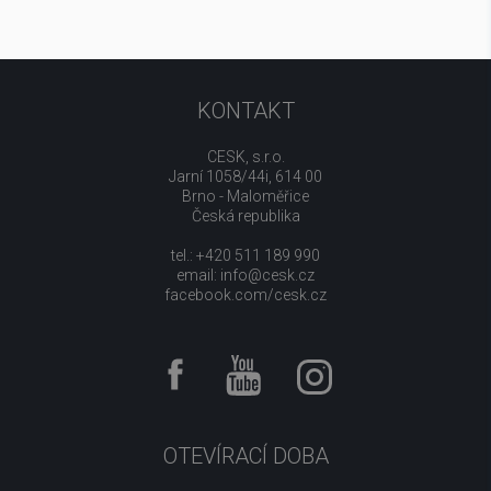
KONTAKT
CESK, s.r.o.
Jarní 1058/44i, 614 00
Brno - Maloměřice
Česká republika
tel.: +420 511 189 990
email:
info@cesk.cz
facebook.com/cesk.cz
OTEVÍRACÍ DOBA