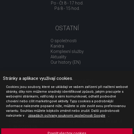
Po - Čt 8 - 17 hod.
Pá 8 - 15 hod.
OSTATNÍ
O společnosti
Kariéra
Komplexní služby
Aktuality
Our history (EN)
Stránky a aplikace využívají cookies.
UŽITEČNÉ ODKAZY
Cookies jsou soubory, které se ukládají ve vašem zařízení při načtení webové
stránky, díky nim můžeme snadněji identifikovat způsob, jakým pracujete s
Jak nakupovat
webovými stránkami, vstřícněji s vámi komunikovat, odhalit podvodné
Obchodní podmínky
chování nebo cílit marketingové aktivity. Typy cookies a podrobnější
GDPR - ochrana osobních údajů
informace naleznete popsané níže, můžete si zde zvolit svou preferovanou
Profil zadavatele
variantu. Souhlas můžete kdykoliv změnit nebo zrušit. Další podrobnosti
naleznete v
Sdělení před uzavřením kupní smlouvy pro spotřebitele
zásadách ochrany soukromí společnosti Google
.
Poučení o odstoupení od smlouvy pro spotřebitele dle nař. vl.
č. 363/2013 Sb.
Doprava
Povolit všechny cookies