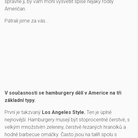
správně jí, by vám mohl vysvětlit spíše nějaký rodilý
Američan.
Pátrali jsme za vás...
V současnosti se hamburgery dělí v Americe na tři
základní typy.
První je takzvaný
Los Angeles Style.
Ten je úplně
nejnovější. Hamburgery musejí být stoprocentně čerstvé, s
velkým množstvím zeleniny, čerstvě řezaných hranolků a
hodně barbecue omáčky. Často jsou na talíři spolu s