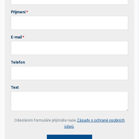
Příjmení
*
E-mail
*
Telefon
Text
Your website *
Odesláním formuláře přijímáte naše
Zásady o ochraně osobních
údajů
.