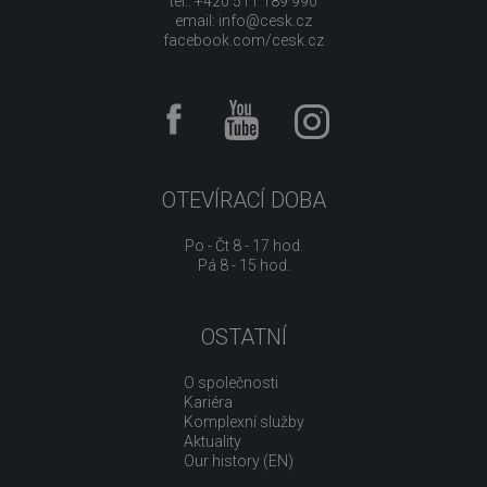
tel.: +420 511 189 990
email:
info@cesk.cz
facebook.com/cesk.cz
OTEVÍRACÍ DOBA
Po - Čt 8 - 17 hod.
Pá 8 - 15 hod.
OSTATNÍ
O společnosti
Kariéra
Komplexní služby
Aktuality
Our history (EN)