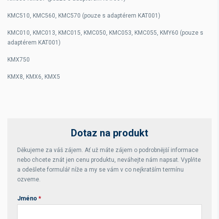
KMC510, KMC560, KMC570 (pouze s adaptérem KAT001)
KMC010, KMC013, KMC015, KMC050, KMC053, KMC055, KMY60 (pouze s
adaptérem KAT001)
KMX750
KMX8, KMX6, KMX5
Dotaz na produkt
Děkujeme za váš zájem. Ať už máte zájem o podrobnější informace
nebo chcete znát jen cenu produktu, neváhejte nám napsat. Vyplňte
a odešlete formulář níže a my se vám v co nejkratším termínu
ozveme.
Jméno
*