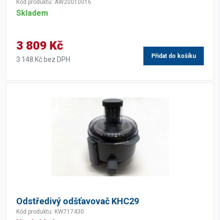
Kód produktu: AW20010016
Skladem
3 809 Kč
Přidat do košíku
3 148 Kč bez DPH
Odstředivý odšťavovač KHC29
Kód produktu: KW717430