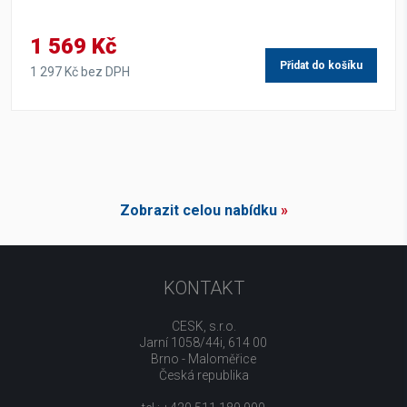
1 569 Kč
Přidat do košíku
1 297 Kč bez DPH
Zobrazit celou nabídku
»
KONTAKT
CESK, s.r.o.
Jarní 1058/44i, 614 00
Brno - Maloměřice
Česká republika