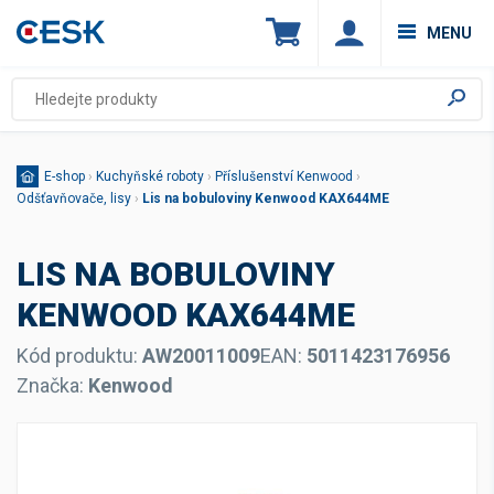
MENU
E-shop
›
Kuchyňské roboty
›
Příslušenství Kenwood
›
Odšťavňovače, lisy
›
Lis na bobuloviny Kenwood KAX644ME
LIS NA BOBULOVINY
KENWOOD KAX644ME
Kód produktu:
AW20011009
EAN:
5011423176956
Značka:
Kenwood