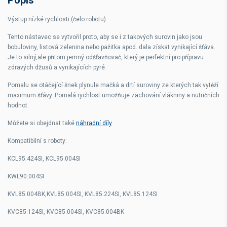
Výstup nízké rychlosti (čelo robotu)
Tento nástavec se vytvořil proto, aby se i z takových surovin jako jsou
bobuloviny, listová zelenina nebo pažitka apod. dala získat vynikající šťáva.
Je to silný,ale přitom jemný odšťavňovač, který je perfektní pro přípravu
zdravých džusů a vynikajících pyré.
Pomalu se otáčející šnek plynule mačká a drtí suroviny ze kterých tak vytěží
maximum šťávy. Pomalá rychlost umožňuje zachování vlákniny a nutričních
hodnot.
Můžete si obejdnat také
náhradní díly
Kompatibilní s roboty:
KCL95.424SI, KCL95.004SI
KWL90.004SI
KVL85.004BK,KVL85.004SI, KVL85.224SI, KVL85.124SI
KVC85.124SI, KVC85.004SI, KVC85.004BK