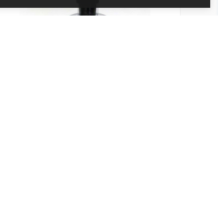
Odstředivý odšťavovač KHC29
Kód produktu: KW717430
Není skladem
1 467 Kč
Přidat do košíku
1 212 Kč bez DPH