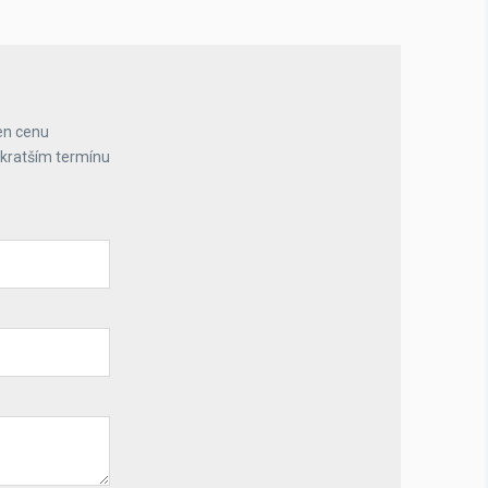
en cenu
jkratším termínu