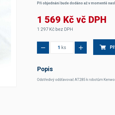
Při objednání bude dodáno až v momentě nas
Dávkovače vody
Páky
Sítka
Transportní vozíky
Hadičky do mlékovek
Nádoby na vodu
Hrnce a pánve
1 569 Kč vč DPH
Nádoby na sedlinu
Odkapní mřížky
Násypky kávy
1 297 Kč bez DPH
Kuchyňské pomůcky
Př
1
ks
Popis
Odstředivý odšťavovač AT285 k robotům Kenw
Sanitace
Sanitační technika
Čistící prostředky
Náhradní díly