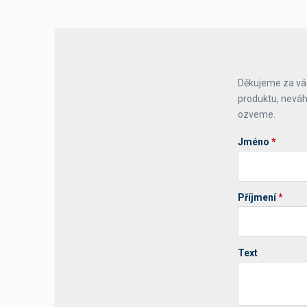
Výčepní stoly a desky
Děkujeme za váš
produktu, neváh
ozveme.
Jméno
*
Příjmení
*
Text