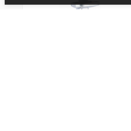
Lis na bobuloviny Kenwood KAX644ME
Kód produktu: AW20011009
Skladem
3 341 Kč
Přidat do košíku
2 761 Kč bez DPH