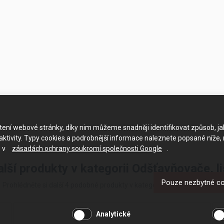
ačtení webové stránky, díky nim můžeme snadněji identifikovat způsob, j
ktivity. Typy cookies a podrobnější informace naleznete popsané níže,
e v
zásadách ochrany soukromí společnosti Google
.
alší produkty v kategorii Odšťavňovače, li
Pouze nezbytné c
Prohlédněte si další 4 podobné produkty v kategorii Odšťavňovače, lisy
Analytické