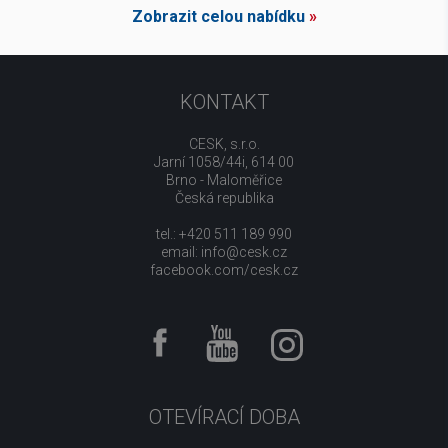
Zobrazit celou nabídku
»
KONTAKT
CESK, s.r.o.
Jarní 1058/44i, 614 00
Brno - Maloměřice
Česká republika
tel.: +420 511 189 990
email:
info@cesk.cz
facebook.com/cesk.cz
OTEVÍRACÍ DOBA