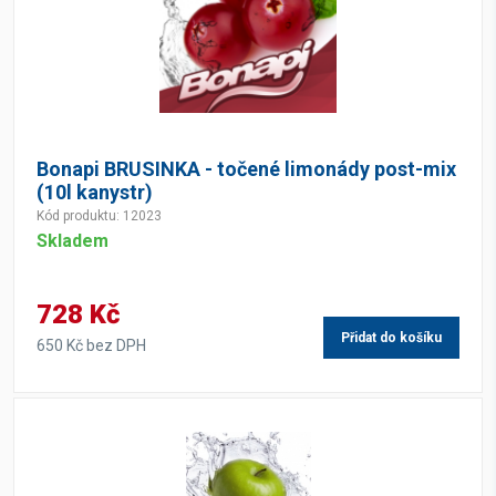
Bonapi BRUSINKA - točené limonády post-mix
(10l kanystr)
Kód produktu: 12023
Skladem
728 Kč
Přidat do košíku
650 Kč bez DPH