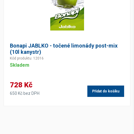
Bonapi JABLKO - točené limonády post-mix
(10l kanystr)
Kód produktu: 12016
Skladem
728 Kč
Přidat do košíku
650 Kč bez DPH