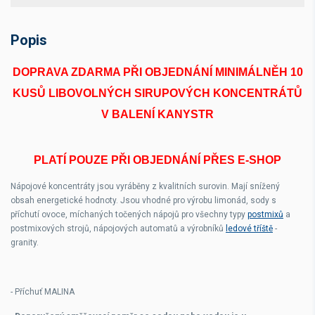
Popis
DOPRAVA ZDARMA PŘI OBJEDNÁNÍ MINIMÁLNĚH 10
KUSŮ LIBOVOLNÝCH SIRUPOVÝCH KONCENTRÁTŮ
V BALENÍ KANYSTR
PLATÍ POUZE PŘI OBJEDNÁNÍ PŘES E-SHOP
Nápojové koncentráty jsou vyráběny z kvalitních surovin. Mají snížený
obsah energetické hodnoty. Jsou vhodné pro výrobu limonád, sody s
příchutí ovoce, míchaných točených nápojů pro všechny typy
postmixů
a
postmixových strojů, nápojových automatů a výrobníků
ledové tříště
-
granity.
- Příchuť MALINA