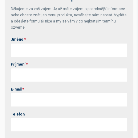
Děkujeme za váš zájem. Ať už máte zájem o podrobnější informace
nebo chcete znát jen cenu produktu, neváhejte nám napsat. Vyplňte
a odešlete formulář níže a my se vám v co nejkratším termínu
ozveme.
Jméno
*
Příjmení
*
E-mail
*
Telefon