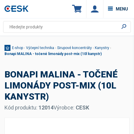
MENU
E-shop
›
Výčepní technika
›
Sirupové koncentráty
›
Kanystry
›
Bonapi MALINA - točené limonády post-mix (10l kanystr)
BONAPI MALINA - TOČENÉ
LIMONÁDY POST-MIX (10L
KANYSTR)
Kód produktu:
12014
Výrobce:
CESK