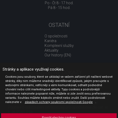
Po - Čt 8 - 17 hod.
Pá 8 - 15 hod.
OSTATNÍ
O společnosti
Kariéra
Komplexní služby
Aktuality
Our history (EN)
Stránky a aplikace využívají cookies.
UŽITEČNÉ ODKAZY
Cookies jsou soubory, které se ukládají ve vašem zařízení při načtení webové
stránky, díky nim můžeme snadněji identifikovat způsob, jakým pracujete s
Jak nakupovat
webovými stránkami, vstřícněji s vámi komunikovat, odhalit podvodné
Obchodní podmínky
chování nebo cílit marketingové aktivity. Typy cookies a podrobnější
GDPR - ochrana osobních údajů
informace naleznete popsané níže, můžete si zde zvolit svou preferovanou
Profil zadavatele
variantu. Souhlas můžete kdykoliv změnit nebo zrušit. Další podrobnosti
naleznete v
Sdělení před uzavřením kupní smlouvy pro spotřebitele
zásadách ochrany soukromí společnosti Google
.
Poučení o odstoupení od smlouvy pro spotřebitele dle nař. vl.
č. 363/2013 Sb.
Doprava
Povolit všechny cookies