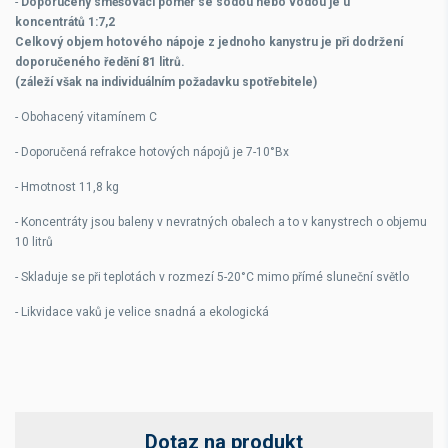
-
Doporučený směšovací poměr se sodou nebo vodou je u
koncentrátů
1:7,2
Celkový objem hotového nápoje z jednoho kanystru je při dodržení
doporučeného ředění 81 litrů.
(záleží však na individuálním požadavku spotřebitele)
- Obohacený vitamínem C
- Doporučená refrakce hotových nápojů je 7-10°Bx
- Hmotnost 11,8 kg
- Koncentráty jsou baleny v nevratných obalech a to v kanystrech o objemu
10 litrů
- Skladuje se při teplotách v rozmezí 5-20°C mimo přímé sluneční světlo
- Likvidace vaků je velice snadná a ekologická
Dotaz na produkt