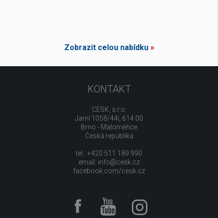
Zobrazit celou nabídku
»
KONTAKT
CESK, s.r.o.
Jarní 1058/44i, 614 00
Brno - Maloměřice
Česká republika
tel.: +420 511 189 990
email:
info@cesk.cz
facebook.com/cesk.cz