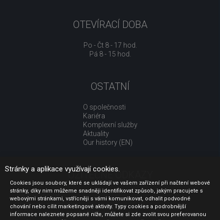
OTEVÍRACÍ DOBA
Po - Čt 8 - 17 hod.
Pá 8 - 15 hod.
OSTATNÍ
O společnosti
Kariéra
Komplexní služby
Aktuality
Our history (EN)
Stránky a aplikace využívají cookies.
UŽITEČNÉ ODKAZY
Cookies jsou soubory, které se ukládají ve vašem zařízení při načtení webové
stránky, díky nim můžeme snadněji identifikovat způsob, jakým pracujete s
Jak nakupovat
webovými stránkami, vstřícněji s vámi komunikovat, odhalit podvodné
Obchodní podmínky
chování nebo cílit marketingové aktivity. Typy cookies a podrobnější
GDPR - ochrana osobních údajů
informace naleznete popsané níže, můžete si zde zvolit svou preferovanou