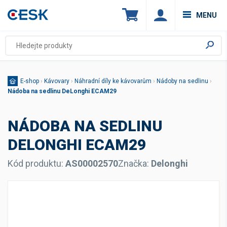
MENU
E-shop
›
Kávovary
›
Náhradní díly ke kávovarům
›
Nádoby na sedlinu
›
Nádoba na sedlinu DeLonghi ECAM29
NÁDOBA NA SEDLINU
DELONGHI ECAM29
Kód produktu:
AS00002570
Značka:
Delonghi