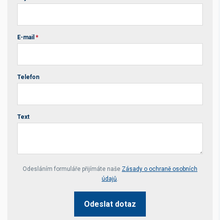
E-mail
*
Telefon
Text
Your website *
Odesláním formuláře přijímáte naše
Zásady o ochraně osobních
údajů
.
Odeslat dotaz