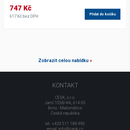
747 Kč
Přidat do košíku
617 Kč bez DPH
Zobrazit celou nabídku
»
KONTAKT
CESK, s.r.o.
Jarní 1058/44i, 614 00
Brno - Maloměřice
Česká republika
tel.: +420 511 189 990
email:
info@cesk.cz