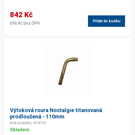
842 Kč
Přidat do košíku
696 Kč bez DPH
Výtoková roura Nostalgie titanovaná
prodloužená - 110mm
Kód produktu: N18755
Skladem