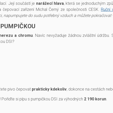
cí. Její součástí je
narážecí hlava
, která se jednoduchým zp
na čepovací zařízení Michal Černý ze společnosti CESK.
Ruční 
ci, napumpujete do sudu potřebný vzduch a můžete pokračovat 
S PUMPIČKOU
nerezu a chromu
. Navíc nevyžaduje žádnou zvláštní údržbu. S
kou DSI?
ůžete pivo čepovat
prakticky kdekoliv
, dokonce na cestách nebo
iv! Pořiďte si pípu s pumpičkou DSI za výhodných
2 190 korun
.