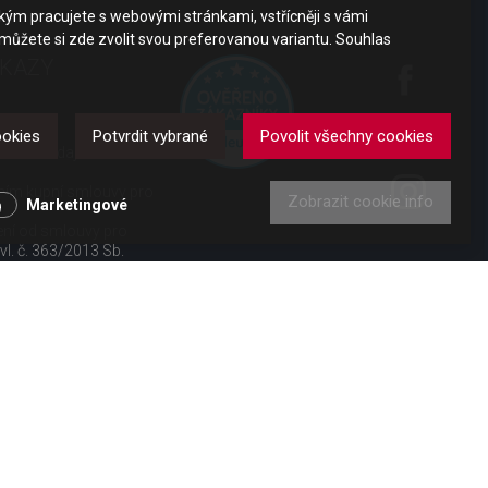
akým pracujete s webovými stránkami, vstřícněji s vámi
 můžete si zde zvolit svou preferovanou variantu. Souhlas
DKAZY
y
ookies
Potvrdit vybrané
Povolit všechny cookies
obních údajů
ením kupní smlouvy pro
Zobrazit cookie info
Marketingové
ení od smlouvy pro
 vl. č. 363/2013 Sb.