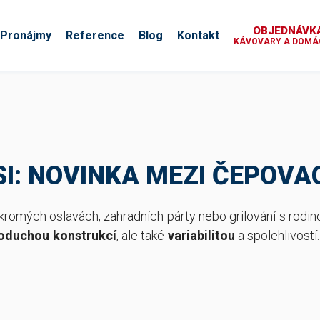
OBJEDNÁVKA
Pronájmy
Reference
Blog
Kontakt
KÁVOVARY A DOMÁC
SI: NOVINKA MEZI ČEPOVA
romých oslavách, zahradních párty nebo grilování s rodino
oduchou konstrukcí
, ale také
variabilitou
a spolehlivostí