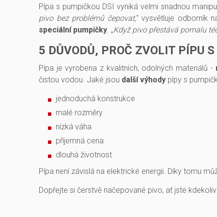
Pípa s pumpičkou DSI vyniká velmi snadnou manipula
pivo bez problémů čepovat,
" vysvětluje odborník 
speciální pumpičky
. „
Když pivo přestává pomalu té
5
DŮVODŮ, PROČ ZVOLIT PÍPU 
Pípa je vyrobena z kvalitních, odolných materiálů -
čistou vodou. Jaké jsou
další výhody
pípy s pumpič
jednoduchá konstrukce
malé rozměry
nízká váha
příjemná cena
dlouhá životnost
Pípa není závislá na elektrické energii. Díky tomu m
Dopřejte si čerstvě načepované pivo, ať jste kdekol