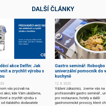
DALŠÍ ČLÁNKY
děcí akce Delfin: Jak
Gastro seminář: Roboqbo
vnit a zrychlit výrobu s
univerzální pomocník do v
kou
kuchyně
025
12. 8. 2025
hom vás pozvali na
Vážení zákazníci, zveme vás na
cí akci, kde Vám ukážeme,
profesionální gastro seminář , u
tivnit a zrychlit výrobu s
pro restaurace, hotely a další
u od italského dodavatele
gastronomické provozy, které chtě