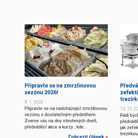
Připravte se na zmrzlinovou
Předvá
sezónu 2026!
zefekti
trezír
8. 1. 2026
Připravte se na nadcházející zmrzlinovou
13. 10. 2
sezónu s dostatečným předstihem.
Rádi byc
Zveme vás na dny otevřených dveří,
předvádě
předváděcí akce a kurzy , kde...
jak zefek
trezírko
Zobrazit článek
»