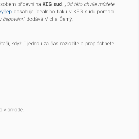
ůsobem připevní na
KEG sud
. „
Od této chvíle můžete
výčep
dosahuje ideálního tlaku v KEG sudu pomocí
v čepování,
" dodává Michal Černý.
tačí, když ji jednou za čas rozložíte a propláchnete
 v přírodě.