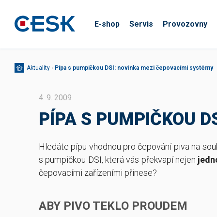
E-shop
Servis
Provozovny
Aktuality
›
Pípa s pumpičkou DSI: novinka mezi čepovacími systémy
4. 9. 2009
PÍPA S PUMPIČKOU D
Hledáte pípu vhodnou pro čepování piva na souk
s pumpičkou DSI, která vás překvapí nejen
jedn
čepovacími zařízeními přinese?
ABY PIVO TEKLO PROUDEM