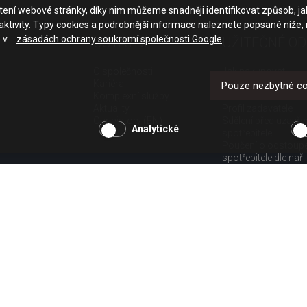
ačtení webové stránky, díky nim můžeme snadněji identifikovat způsob, j
ktivity. Typy cookies a podrobnější informace naleznete popsané níže,
e v
zásadách ochrany soukromí společnosti Google
.
OSTATNÍ
UŽITEČNÉ O
O společnosti
Jak nakupovat
Kariéra
Obchodní podmínk
Pouze nezbytné c
Komplexní služby
GDPR - ochrana os
Aktuality
Profil zadavatele
Our history (EN)
Sdělení před uzavř
Analytické
spotřebitele
Poučení o odstoup
spotřebitele dle nař.
Doprava
Platba
Vrácení zboží
Povinná publicita