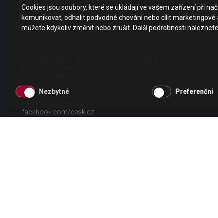
Cookies jsou soubory, které se ukládají ve vašem zařízení při n
komunikovat, odhalit podvodné chování nebo cílit marketingové a
můžete kdykoliv změnit nebo zrušit. Další podrobnosti naleznet
KONTAKT
OTEVÍRACÍ DOBA
CESK, s.r.o.
Po - Čt 8 - 17 hod.
Jarní 1058/44i, 614 00
Pá 8 - 15 hod.
Brno - Maloměřice
Česká republika
Nezbytné
Preferenční
tel.: +420 511 189 990
email:
info@cesk.cz
facebook.com/cesk.cz
Copyright CESK 2026 |
Mapa webu