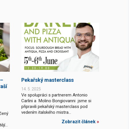
 –
Pekařský masterclass
aší
14. 5. 2025
Ve spolupráci s partnerem Antonio
Carlini a Molino Bongiovanni jsme si
připravili pekařský masterclass pod
vedením italského mistra...
rčený
Zobrazit článek
»
jí...