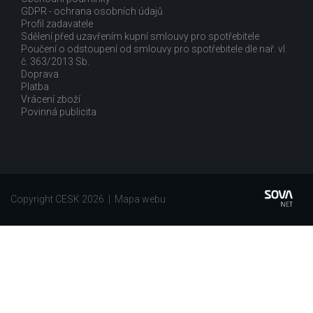
GDPR - ochrana osobních údajů
Profil zadavatele
Sdělení před uzavřením kupní smlouvy pro spotřebitele
Poučení o odstoupení od smlouvy pro spotřebitele dle nař. vl.
č. 363/2013 Sb.
Doprava
Platba
Vrácení zboží
Povinná publicita
Copyright CESK 2026 |
Mapa webu