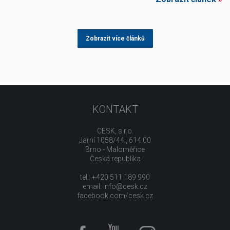
Zobrazit více článků
KONTAKT
CESK, s.r.o.
Jarní 1058/44i, 614 00
Brno - Maloměřice
Česká republika
tel.: +420 511 189 990
email:
info@cesk.cz
facebook.com/cesk.cz