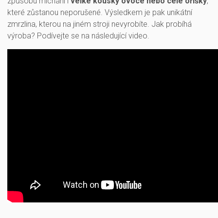
způsobu míchání i
velké kousky ovoce nebo celé oříšky
,
které zůstanou neporušené. Výsledkem je pak unikátní
zmrzlina, kterou na jiném stroji nevyrobíte. Jak probíhá
výroba? Podívejte se na následující video.