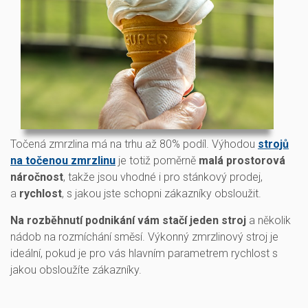
Točená zmrzlina má na trhu až 80% podíl. Výhodou
strojů
na točenou zmrzlinu
je totiž poměrně
malá prostorová
náročnost
, takže jsou vhodné i pro stánkový prodej,
a
rychlost
, s jakou jste schopni zákazníky obsloužit.
Na rozběhnutí podnikání vám stačí jeden stroj
a několik
nádob na rozmíchání směsí. Výkonný zmrzlinový stroj je
ideální, pokud je pro vás hl
avním parametrem rychlost s
jakou obsloužíte zákazníky.