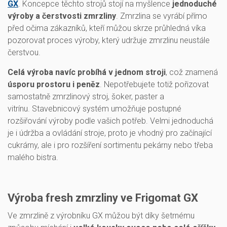
GX
. Koncepce těchto strojů stojí na myšlence
jednoduché
výroby a čerstvosti zmrzliny
. Zmrzlina se vyrábí přímo
před očima zákazníků, kteří můžou skrze průhledná víka
pozorovat proces výroby, který udržuje zmrzlinu neustále
čerstvou.
Celá výroba navíc probíhá v jednom stroji
, což znamená
úsporu prostoru i peněz
. Nepotřebujete totiž pořizovat
samostatně zmrzlinový stroj, šoker, paster a
vitrínu. Stavebnicový systém umožňuje postupné
rozšiřování výroby podle vašich potřeb. Velmi jednoduchá
je i údržba a ovládání stroje, proto je vhodný pro začínající
cukrárny, ale i pro rozšíření sortimentu pekárny nebo třeba
malého bistra.
Výroba fresh zmrzliny ve Frigomat GX
Ve zmrzlině z výrobníku GX můžou být díky šetrnému