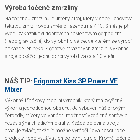
Výroba točené zmrzliny
Na točenou zmrzlinu je určený stroj, který v sobě uchovává
tekutou zmrzlinovou směs chlazenou na 4 °C. Směs je při
výdeji zákazníkovi dopravena nášlehovým čerpadlem
(nebo gravitačně) do výrobního válce, ve kterém se vyrobí
pokaždé jen několik čerstvě mražených zmrzlin. Výkonné
stroje dokážou jednu porci vyrobit za cca 10 vteřin.
NÁŠ TIP:
Frigomat Kiss 3P Power VE
Mixer
Výkonný třípákový mobilní výrobník, který má zvýšený
výkon a jednoduchou obsluhu. Je vybaven nášlehovými
čerpadly, mixéry ve vanách, možností vzdálené správy a
nezávislými chladicími okruhy. Každá polovina stroje
pracuje zvlášť, takže je možné vyrábět i dva nesourodé
produkty nebo využívat jen polovinu stroje. Kromě točené