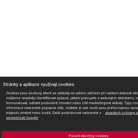
Stránky a aplikace využívají cookies.
Cookies jsou soubory, které se ukládají ve vašem zařízení při načtení webové str
můžeme snadněji identifikovat způsob, jakým pracujete s webovými stránkami, vs
komunikovat, odhalit podvodné chování nebo cílit marketingové aktivity. Typy co
informace naleznete popsané níže, můžete si zde zvolit svou preferovanou vari
kdykoliv změnit nebo zrušit. Další podrobnosti naleznete v
zásadách ochrany 
společnosti Google
.
Povolit všechny cookies