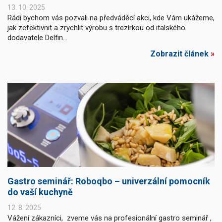
13. 10. 2025
Rádi bychom vás pozvali na předváděcí akci, kde Vám ukážeme,
jak zefektivnit a zrychlit výrobu s trezírkou od italského
dodavatele Delfin...
Zobrazit článek
»
Gastro seminář: Roboqbo – univerzální pomocník
do vaší kuchyně
12. 8. 2025
Vážení zákazníci, zveme vás na profesionální gastro seminář ,