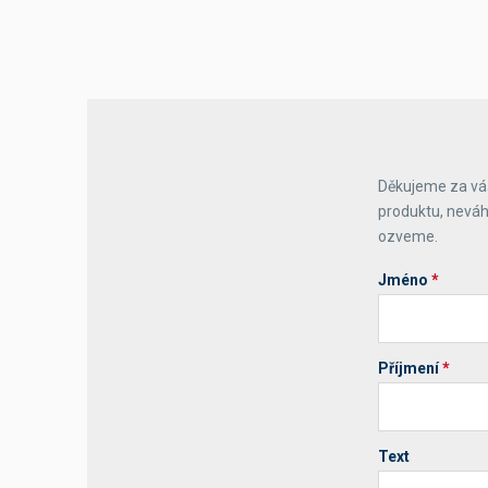
Děkujeme za váš
produktu, neváh
ozveme.
Jméno
*
Příjmení
*
Text