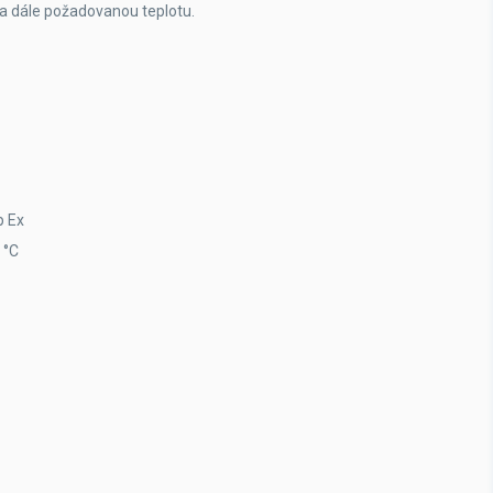
u a dále požadovanou teplotu.
p Ex
 °C