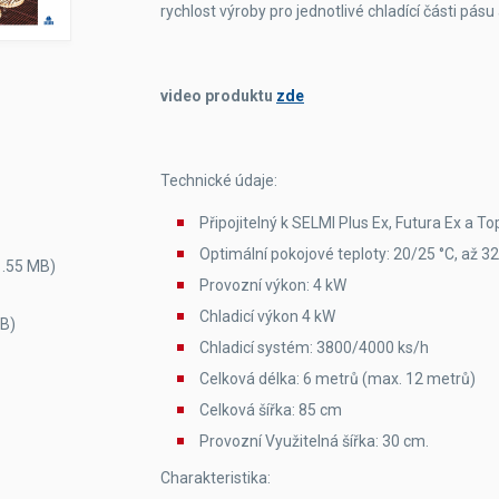
rychlost výroby pro jednotlivé chladící části pás
video produktu
zde
Technické údaje:
Připojitelný k SELMI Plus Ex, Futura Ex a To
Optimální pokojové teploty: 20/25 °C, až 32
1.55 MB)
Provozní výkon: 4 kW
Chladicí výkon 4 kW
MB)
Chladicí systém: 3800/4000 ks/h
Celková délka: 6 metrů (max. 12 metrů)
Celková šířka: 85 cm
Provozní Využitelná šířka: 30 cm.
Charakteristika: