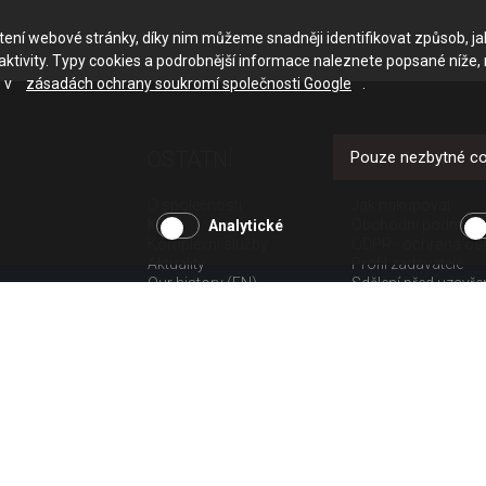
ačtení webové stránky, díky nim můžeme snadněji identifikovat způsob, j
ktivity. Typy cookies a podrobnější informace naleznete popsané níže,
e v
zásadách ochrany soukromí společnosti Google
.
OSTATNÍ
UŽITEČNÉ O
Pouze nezbytné c
O společnosti
Jak nakupovat
Kariéra
Obchodní podmínk
Analytické
Komplexní služby
GDPR - ochrana os
Aktuality
Profil zadavatele
Our history (EN)
Sdělení před uzavř
spotřebitele
Poučení o odstoup
spotřebitele dle nař.
Doprava
Platba
Vrácení zboží
Povinná publicita