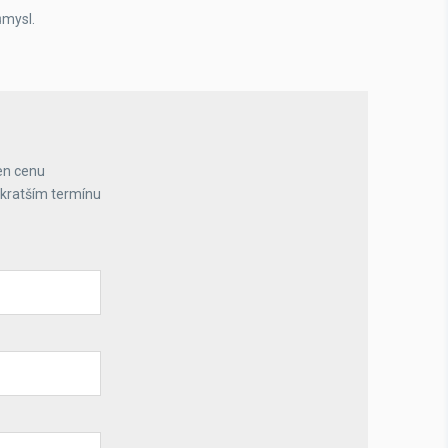
ůmysl.
en cenu
jkratším termínu