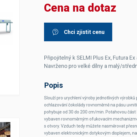
Cena na dotaz
Dávkovače vody
Páky
Sítka
Transportní vozíky
Hadičky do mlékovek
Nádoby na vodu
Hrnce a pánve
Nádoby na sedlinu
Odkapní mřížky
Chci zjistit cenu
Násypky kávy
Kuchyňské pomůcky
Připojitelný k SELMI Plus Ex, Futura Ex 
Navrženo pro velké dílny a malý/středn
Popis
Sanitace
Slouží pro urychlení výroby jednotlivých výrobk
ochlazování čokolády rovnoměrně na pásu uvnitř 
Sanitační technika
Čistící prostředky
pohybuje od 30 do 200 cm/min. Potahovou část l
Náhradní díly
vybaven rovnoměrným ofukovacím mechanizmem,
s otvory. Vzduch tedy můžete nasměrovat přesn
vybaven elektronickým dotykovým displejem, n