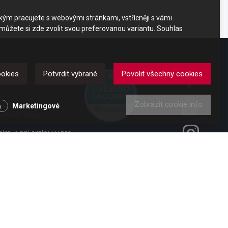
akým pracujete s webovými stránkami, vstřícněji s vámi
 můžete si zde zvolit svou preferovanou variantu. Souhlas
DKAZY
ookies
Potvrdit vybrané
Povolit všechny cookies
Zobrazit cookie info
y
Marketingové
obních údajů
ením kupní smlouvy pro
ení od smlouvy pro
 vl. č. 363/2013 Sb.