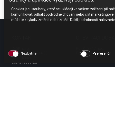
Cookies jsou soubory, které se ukládají ve vašem zařízení při n
komunikovat, odhalit podvodné chování nebo cílit marketingové a
můžete kdykoliv změnit nebo zrušit. Další podrobnosti naleznet
KONTAKT
OTEVÍRACÍ DOBA
CESK, s.r.o.
Po - Čt 8 - 17 hod.
Jarní 1058/44i, 614 00
Pá 8 - 15 hod.
Nezbytné
Preferenční
Brno - Maloměřice
Česká republika
tel.: +420 511 189 990
email:
info@cesk.cz
facebook.com/cesk.cz