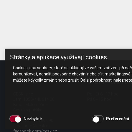
Stránky a aplikace využívají cookies.
Cookies jsou soubory, které se ukládají ve vašem zařízení při n
komunikovat, odhalit podvodné chování nebo cílit marketingové a
můžete kdykoliv změnit nebo zrušit. Další podrobnosti naleznet
KONTAKT
OTEVÍRACÍ DOBA
CESK, s.r.o.
Po - Čt 8 - 17 hod.
Jarní 1058/44i, 614 00
Pá 8 - 15 hod.
Brno - Maloměřice
Česká republika
Nezbytné
Preferenční
tel.: +420 511 189 990
email:
info@cesk.cz
facebook.com/cesk.cz