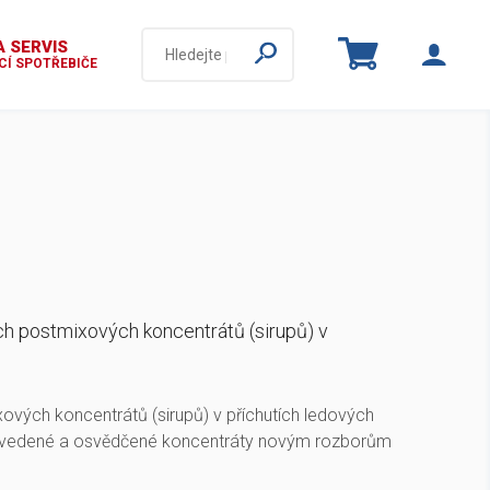
 SERVIS
Í SPOTŘEBIČE
ch postmixových koncentrátů (sirupů) v
vých koncentrátů (sirupů) v příchutích ledových
ž zavedené a osvědčené koncentráty novým rozborům