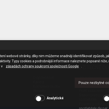
ačtení webové stránky, díky nim můžeme snadněji identifikovat způsob, j
ktivity. Typy cookies a podrobnější informace naleznete popsané níže,
e v
zásadách ochrany soukromí společnosti Google
.
OSTATNÍ
UŽITEČNÉ O
O společnosti
Jak nakupovat
Kariéra
Obchodní podmínk
Pouze nezbytné c
Komplexní služby
GDPR - ochrana os
Aktuality
Profil zadavatele
Our history (EN)
Sdělení před uzavř
Analytické
spotřebitele
Poučení o odstoup
spotřebitele dle nař.