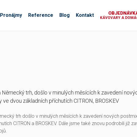
OBJEDNÁVKA
Pronájmy
Reference
Blog
Kontakt
KÁVOVARY A DOMÁC
a Německý trh, došlo v minulých měsících k zavedení nový
ány ve dvou základních příchutích CITRON, BROSKEV
mecký trh došlo v minulých měsících k zavedení nových postmixo
říchutích CITRON a BROSKEV. Dále jsme také znovu podrobili ji
ojů.