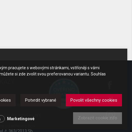
akým pracujete s webovými stránkami, vstřícněji s vámi
 můžete si zde zvolit svou preferovanou variantu. Souhlas
DKAZY
y
ookies
Potvrdit vybrané
Povolit všechny cookies
obních údajů
ením kupní smlouvy pro
Zobrazit cookie info
Marketingové
ení od smlouvy pro
 vl. č. 363/2013 Sb.