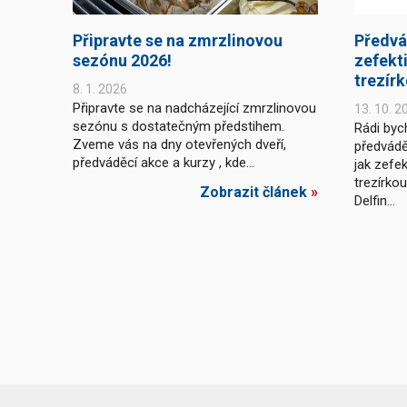
Připravte se na zmrzlinovou
Předvá
sezónu 2026!
zefekti
trezír
8. 1. 2026
Připravte se na nadcházející zmrzlinovou
13. 10. 2
sezónu s dostatečným předstihem.
Rádi byc
Zveme vás na dny otevřených dveří,
předvádě
předváděcí akce a kurzy , kde...
jak zefek
trezírko
Zobrazit článek
»
Delfin...