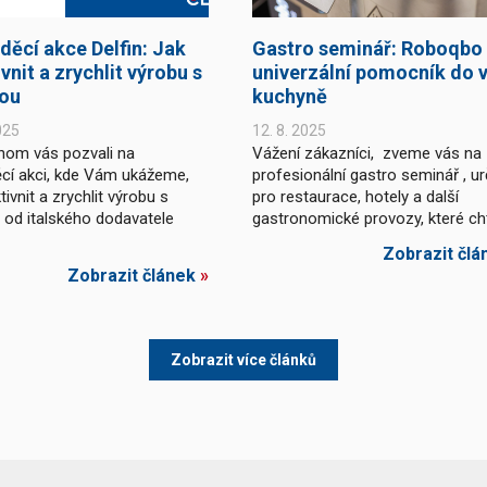
děcí akce Delfin: Jak
Gastro seminář: Roboqbo
vnit a zrychlit výrobu s
univerzální pomocník do v
kou
kuchyně
025
12. 8. 2025
hom vás pozvali na
Vážení zákazníci, zveme vás na
cí akci, kde Vám ukážeme,
profesionální gastro seminář , u
tivnit a zrychlit výrobu s
pro restaurace, hotely a další
u od italského dodavatele
gastronomické provozy, které chtě
Zobrazit člá
Zobrazit článek
»
Zobrazit více článků