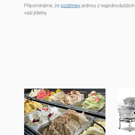
Připomínáme, že
postmixy
jednou z nejjednodušších m
vaší jídelny.