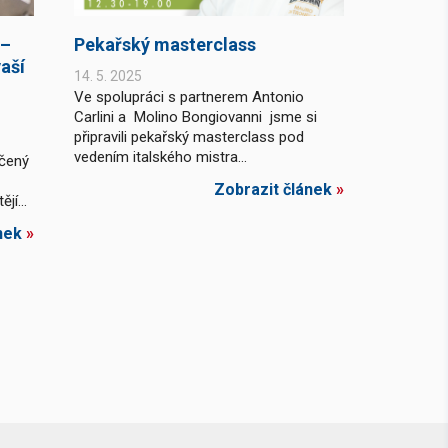
 –
Pekařský masterclass
aší
14. 5. 2025
Ve spolupráci s partnerem Antonio
Carlini a Molino Bongiovanni jsme si
připravili pekařský masterclass pod
vedením italského mistra...
rčený
Zobrazit článek
»
jí...
nek
»