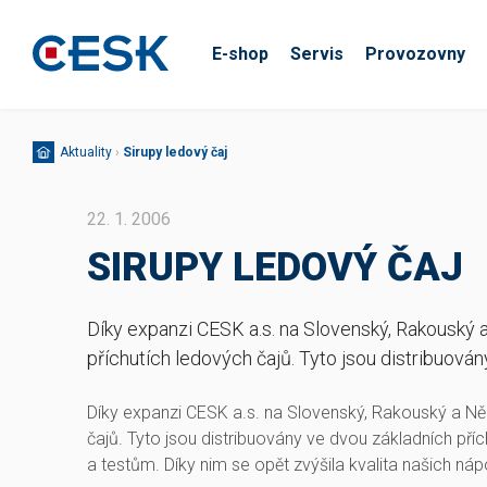
E-shop
Servis
Provozovny
Aktuality
›
Sirupy ledový čaj
22. 1. 2006
SIRUPY LEDOVÝ ČAJ
Díky expanzi CESK a.s. na Slovenský, Rakouský 
příchutích ledových čajů. Tyto jsou distribuov
Díky expanzi CESK a.s. na Slovenský, Rakouský a Ně
čajů. Tyto jsou distribuovány ve dvou základních p
a testům. Díky nim se opět zvýšila kvalita našich náp