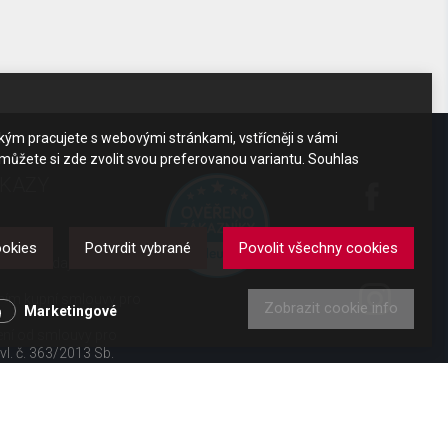
akým pracujete s webovými stránkami, vstřícněji s vámi
 můžete si zde zvolit svou preferovanou variantu. Souhlas
DKAZY
y
ookies
Potvrdit vybrané
Povolit všechny cookies
obních údajů
ením kupní smlouvy pro
Zobrazit cookie info
Marketingové
ení od smlouvy pro
 vl. č. 363/2013 Sb.