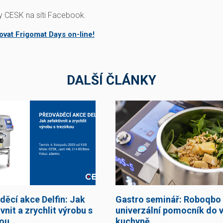
ky CESK na síti Facebook.
ovat Frigomat Days on-line!
DALŠÍ ČLÁNKY
děcí akce Delfin: Jak
Gastro seminář: Roboqbo
vnit a zrychlit výrobu s
univerzální pomocník do v
kou
kuchyně