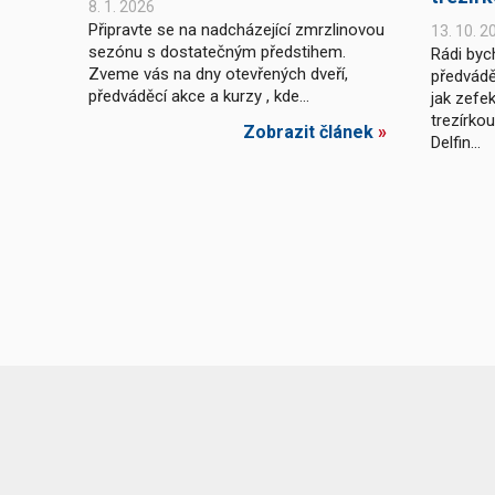
8. 1. 2026
Připravte se na nadcházející zmrzlinovou
13. 10. 2
sezónu s dostatečným předstihem.
Rádi byc
Zveme vás na dny otevřených dveří,
předvádě
předváděcí akce a kurzy , kde...
jak zefek
trezírko
Zobrazit článek
»
Delfin...