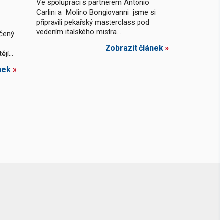
Ve spolupráci s partnerem Antonio
Carlini a Molino Bongiovanni jsme si
připravili pekařský masterclass pod
vedením italského mistra...
rčený
Zobrazit článek
»
jí...
nek
»