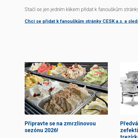
Stačí se jen jedním klikem přidat k fanouškům strán
Chci se přidat k fanouškům stránky CESK a.s. a sled
Připravte se na zmrzlinovou
Předvá
sezónu 2026!
zefekti
trezír