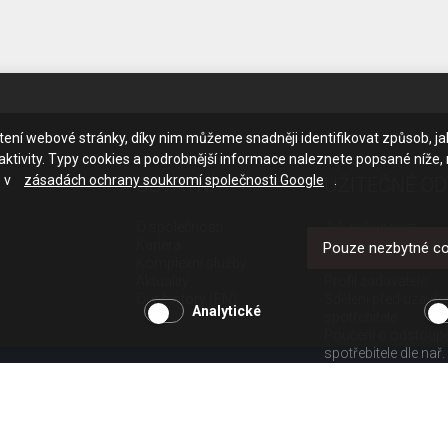
ačtení webové stránky, díky nim můžeme snadněji identifikovat způsob, j
ktivity. Typy cookies a podrobnější informace naleznete popsané níže,
e v
zásadách ochrany soukromí společnosti Google
.
OSTATNÍ
UŽITEČNÉ O
O společnosti
Jak nakupovat
Kariéra
Obchodní podmínk
Pouze nezbytné c
Komplexní služby
GDPR - ochrana os
Aktuality
Profil zadavatele
Our history (EN)
Sdělení před uzavř
Analytické
spotřebitele
Poučení o odstoup
spotřebitele dle nař.
Doprava
Platba
Vrácení zboží
Povinná publicita