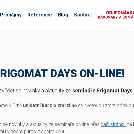
OBJEDNÁVKA
Pronájmy
Reference
Blog
Kontakt
KÁVOVARY A DOMÁC
RIGOMAT DAYS ON-LINE!
ozvědět se novinky a aktuality ze
semináře Frigomat Days 
dáme v Brně
unikátní kurz o zmrzlině
se světovou zmrzlinářskou 
ět se novinky a aktuality ze semináře on-line přes
naši stránku
na 
i i videem přímo z centra dění.