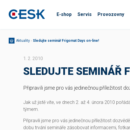
E-shop
Servis
Provozovny
Aktuality
›
Sledujte seminář Frigomat Days on-line!
1. 2. 2010
SLEDUJTE SEMINÁŘ F
Připravili jsme pro vás jedinečnou příležitost d
Jak už jistě víte, ve dnech 2. až 4. února 2010 pořá
týmem.
Připravili jsme pro vás jedinečnou příležitost dozvěd
dobu trvání semináře zásobovat informacemi, fotkam