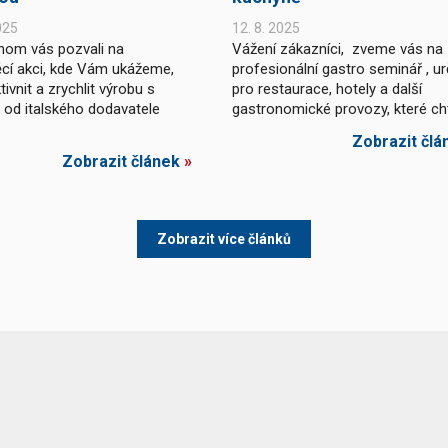
025
12. 8. 2025
hom vás pozvali na
Vážení zákazníci, zveme vás na
cí akci, kde Vám ukážeme,
profesionální gastro seminář , u
tivnit a zrychlit výrobu s
pro restaurace, hotely a další
u od italského dodavatele
gastronomické provozy, které chtě
Zobrazit člá
Zobrazit článek
»
Zobrazit více článků