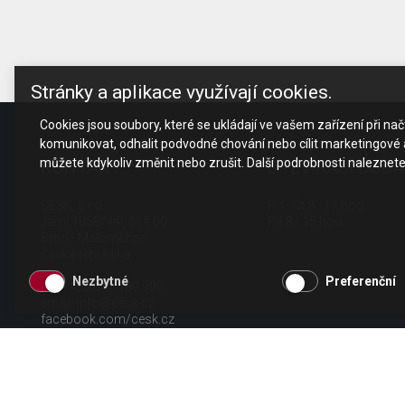
Stránky a aplikace využívají cookies.
Cookies jsou soubory, které se ukládají ve vašem zařízení při n
komunikovat, odhalit podvodné chování nebo cílit marketingové a
můžete kdykoliv změnit nebo zrušit. Další podrobnosti naleznet
KONTAKT
OTEVÍRACÍ DOBA
CESK, s.r.o.
Po - Čt 8 - 17 hod.
Jarní 1058/44i, 614 00
Pá 8 - 15 hod.
Brno - Maloměřice
Česká republika
Nezbytné
Preferenční
tel.: +420 511 189 990
email:
info@cesk.cz
facebook.com/cesk.cz