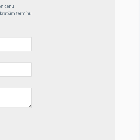
en cenu
jkratším termínu