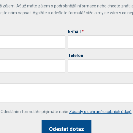
 zájem. Ať už máte zájem o podrobnější informace nebo chcete znát j
ejte nám napsat. Vyplňte a odešlete formulář níže a my se vám v co ne
E-mail
*
Telefon
*
Odesláním formuláře přijímáte naše
Zásady o ochraně osobních údajů
.
Odeslat dotaz