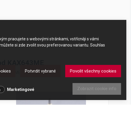
akým pracujete s webovými stránkami, vstřícněji s vámi
 můžete si zde zvolit svou preferovanou variantu. Souhlas
wood KAX643ME
ookies
Potvrdit vybrané
Povolit všechny cookies
od KAX643ME
Zobrazit cookie info
Marketingové