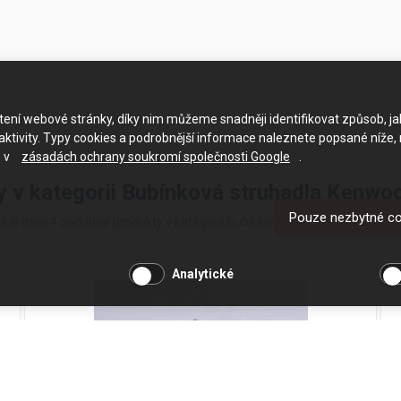
ačtení webové stránky, díky nim můžeme snadněji identifikovat způsob, j
ktivity. Typy cookies a podrobnější informace naleznete popsané níže,
e v
zásadách ochrany soukromí společnosti Google
.
ty v kategorii Bubínková struhadla Ken
Pouze nezbytné c
e si další 4 podobné produkty v kategorii Bubínková struhadla Kenwo
Analytické