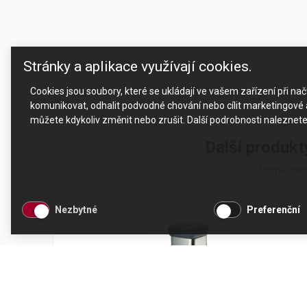
Stránky a aplikace využívají cookies.
Cookies jsou soubory, které se ukládají ve vašem zařízení při n
komunikovat, odhalit podvodné chování nebo cílit marketingové a
můžete kdykoliv změnit nebo zrušit. Další podrobnosti naleznet
Další produk
Prohlédnět
Nezbytné
Preferenční