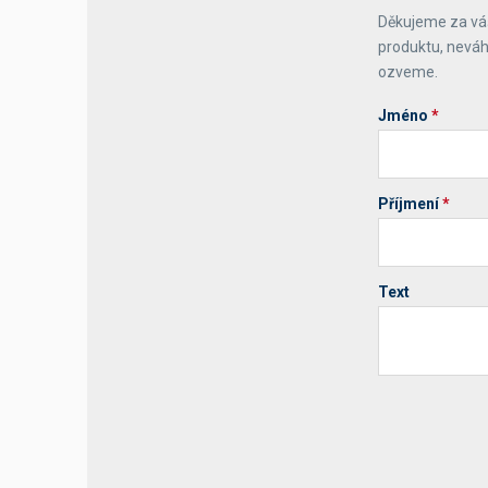
Děkujeme za váš
Výčepní stoly a desky
produktu, neváh
ozveme.
Jméno
*
Příjmení
*
Text
Your website 