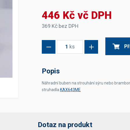
Dávkovače vody
Páky
Sítka
446 Kč vč DPH
Transportní vozíky
Hadičky do mlékovek
Nádoby na vodu
Hrnce a pánve
Nádoby na sedlinu
Odkapní mřížky
369 Kč bez DPH
Násypky kávy
Př
1
ks
Kuchyňské pomůcky
Popis
Náhradní buben na strouhání sýru nebo brambor
struhadla
KAX643ME
Sanitace
Sanitační technika
Čistící prostředky
Náhradní díly
Dotaz na produkt