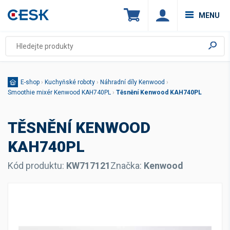
MENU
E-shop
›
Kuchyňské roboty
›
Náhradní díly Kenwood
›
Smoothie mixér Kenwood KAH740PL
›
Těsnění Kenwood KAH740PL
TĚSNĚNÍ KENWOOD
KAH740PL
Kód produktu:
KW717121
Značka:
Kenwood