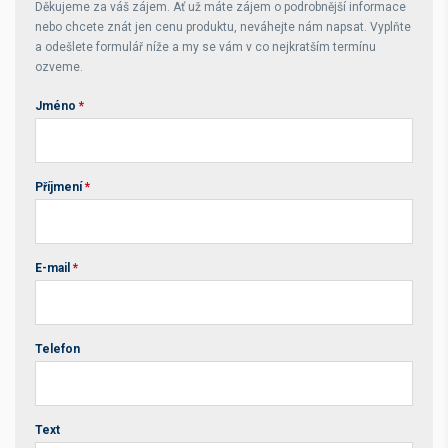
Děkujeme za váš zájem. Ať už máte zájem o podrobnější informace
nebo chcete znát jen cenu produktu, neváhejte nám napsat. Vyplňte
a odešlete formulář níže a my se vám v co nejkratším termínu
ozveme.
Jméno
*
Příjmení
*
E-mail
*
Telefon
Text