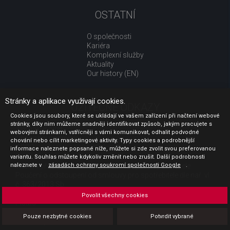
OSTATNÍ
O společnosti
Kariéra
Komplexní služby
Aktuality
Our history (EN)
Stránky a aplikace využívají cookies.
UŽITEČNÉ ODKAZY
Cookies jsou soubory, které se ukládají ve vašem zařízení při načtení webové
stránky, díky nim můžeme snadněji identifikovat způsob, jakým pracujete s
Jak nakupovat
webovými stránkami, vstřícněji s vámi komunikovat, odhalit podvodné
Obchodní podmínky
chování nebo cílit marketingové aktivity. Typy cookies a podrobnější
GDPR - ochrana osobních údajů
informace naleznete popsané níže, můžete si zde zvolit svou preferovanou
Profil zadavatele
variantu. Souhlas můžete kdykoliv změnit nebo zrušit. Další podrobnosti
naleznete v
Sdělení před uzavřením kupní smlouvy pro spotřebitele
zásadách ochrany soukromí společnosti Google
.
Poučení o odstoupení od smlouvy pro spotřebitele dle nař. vl.
č. 363/2013 Sb.
Doprava
Povolit všechny cookies
Platba
Vrácení zboží
Pouze nezbytné cookies
Potvrdit vybrané
Povinná publicita