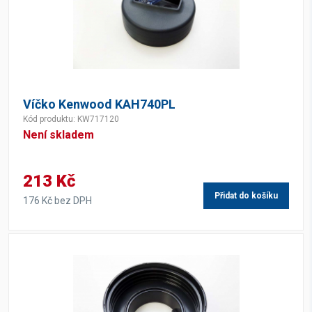
Víčko Kenwood KAH740PL
Kód produktu: KW717120
Není skladem
213 Kč
Přidat do košíku
176 Kč bez DPH