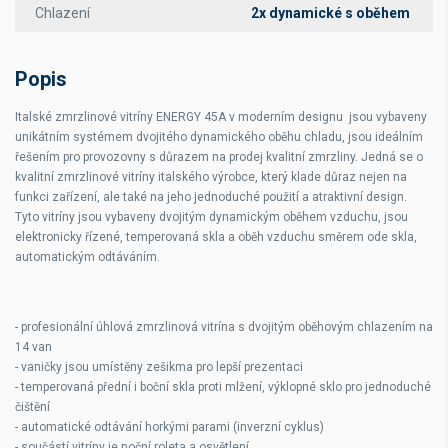
Chlazení
2x dynamické s oběhem
Popis
Italské zmrzlinové vitríny ENERGY 45A v moderním designu jsou vybaveny
unikátním systémem dvojitého dynamického oběhu chladu, jsou ideálním
řešením pro provozovny s důrazem na prodej kvalitní zmrzliny. Jedná se o
kvalitní zmrzlinové vitríny italského výrobce, který klade důraz nejen na
funkci zařízení, ale také na jeho jednoduché použití a atraktivní design.
Tyto vitríny jsou vybaveny dvojitým dynamickým oběhem vzduchu, jsou
elektronicky řízené, temperovaná skla a oběh vzduchu směrem ode skla,
automatickým odtáváním.
- profesionální úhlová zmrzlinová vitrína s dvojitým oběhovým chlazením na
14 van
- vaničky jsou umístěny zešikma pro lepší prezentaci
- temperovaná přední i boční skla proti mlžení, výklopné sklo pro jednoduché
čištění
- automatické odtávání horkými parami (inverzní cyklus)
- součástí vitríny je noční roleta a osvětlení