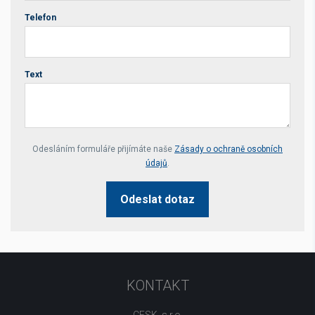
Telefon
Text
Your website *
Odesláním formuláře přijímáte naše
Zásady o ochraně osobních
údajů
.
Odeslat dotaz
KONTAKT
CESK, s.r.o.