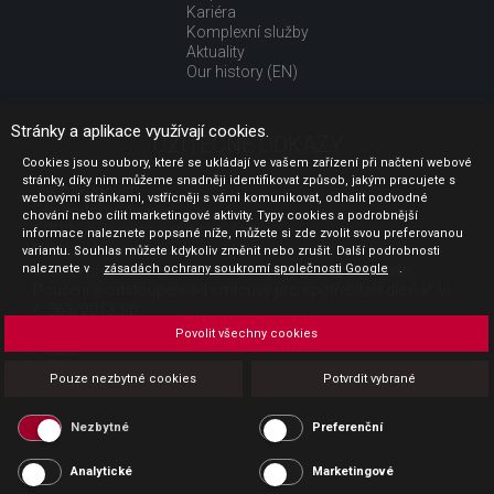
Kariéra
Komplexní služby
Aktuality
Our history (EN)
Stránky a aplikace využívají cookies.
UŽITEČNÉ ODKAZY
Cookies jsou soubory, které se ukládají ve vašem zařízení při načtení webové
stránky, díky nim můžeme snadněji identifikovat způsob, jakým pracujete s
Jak nakupovat
webovými stránkami, vstřícněji s vámi komunikovat, odhalit podvodné
Obchodní podmínky
chování nebo cílit marketingové aktivity. Typy cookies a podrobnější
GDPR - ochrana osobních údajů
informace naleznete popsané níže, můžete si zde zvolit svou preferovanou
Profil zadavatele
variantu. Souhlas můžete kdykoliv změnit nebo zrušit. Další podrobnosti
Sdělení před uzavřením kupní smlouvy pro spotřebitele
naleznete v
zásadách ochrany soukromí společnosti Google
.
Poučení o odstoupení od smlouvy pro spotřebitele dle nař. vl.
č. 363/2013 Sb.
Doprava
Povolit všechny cookies
Platba
Vrácení zboží
Pouze nezbytné cookies
Potvrdit vybrané
Povinná publicita
Nezbytné
Preferenční
Analytické
Marketingové