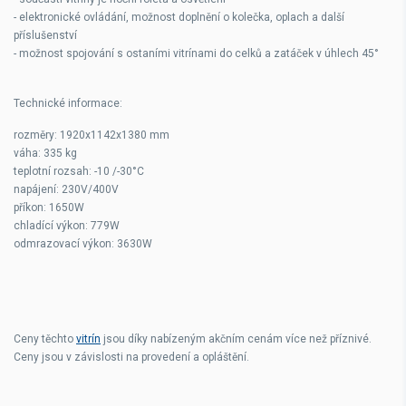
- elektronické ovládání, možnost doplnění o kolečka, oplach a další
příslušenství
- možnost spojování s ostaními vitrínami do celků a zatáček v úhlech 45°
Technické informace:
rozměry: 1920x1142x1380 mm
váha: 335 kg
teplotní rozsah: -10 /-30°C
napájení: 230V/400V
příkon: 1650W
chladící výkon: 779W
odmrazovací výkon: 3630W
Ceny těchto
vitrín
jsou díky nabízeným akčním cenám více než příznivé.
Ceny jsou v závislosti na provedení a opláštění.