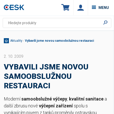
MENU
Aktuality
›
Vybavili jsme novou samoobslužnou restauraci
2. 10. 2009
VYBAVILI JSME NOVOU
SAMOOBSLUŽNOU
RESTAURACI
Moderní
samoobslužné výčepy
,
kvalitní sanitace
a
další zbrusu nové
výčepní zařízení
spolu s
vynikajícím pivem z tanků proměnily ostravskou