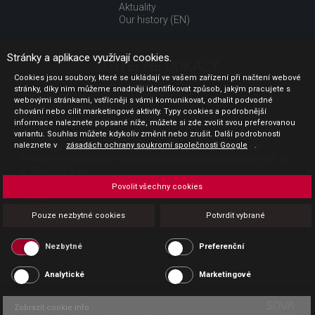
Aktuality
Our history (EN)
Stránky a aplikace využívají cookies.
UŽITEČNÉ ODKAZY
Cookies jsou soubory, které se ukládají ve vašem zařízení při načtení webové
stránky, díky nim můžeme snadněji identifikovat způsob, jakým pracujete s
Jak nakupovat
webovými stránkami, vstřícněji s vámi komunikovat, odhalit podvodné
Obchodní podmínky
chování nebo cílit marketingové aktivity. Typy cookies a podrobnější
GDPR - ochrana osobních údajů
informace naleznete popsané níže, můžete si zde zvolit svou preferovanou
Profil zadavatele
variantu. Souhlas můžete kdykoliv změnit nebo zrušit. Další podrobnosti
naleznete v
Sdělení před uzavřením kupní smlouvy pro spotřebitele
zásadách ochrany soukromí společnosti Google
.
Poučení o odstoupení od smlouvy pro spotřebitele dle nař. vl.
č. 363/2013 Sb.
Doprava
Povolit všechny cookies
Platba
Vrácení zboží
Pouze nezbytné cookies
Potvrdit vybrané
Povinná publicita
Nezbytné
Preferenční
Analytické
Marketingové
Zobrazit cookie info
Copyright CESK 2026 |
Mapa webu