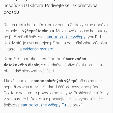
hospůdku U Doktora. Podívejte se, jak přestavba
dopadla!
Restauraci a baru U Doktora v centru Ostravy jsme dodávali
kompletní
výčepní techniku
. Mezi nové chlouby hospůdky
se jistě zařadí špičkové
samoobslužné výčepy
typu Full.
Každý stůl je nyní napojen přímo na centrální zásobník piva
– tank – a
evidenční systém
.
Kromě toho mohou hosté pomocí
barevného
dotekového displeje
objednávat i přivolávat obsluhu a
přehledně sledovat svůj účet.
I když napojení
samoobslužných výčepů
přímo na tank
nepatří zrovna mezi nejjednodušší procesy, v hospůdce U
Doktora se nám to povedlo bez chyby. Prohlédněte si fotky
z restaurace U Doktora a podívejte se, jak vypadají naše
špičkové
samoobslužné výčepy Full
„v praxi“!