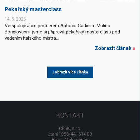
Pekařský masterclass
14. 5. 2025
Ve spolupráci s partnerem Antonio Carlini a Molino
Bongiovanni jsme si připravili pekařský masterclass pod
vedením italského mistra...
Zobrazit článek
»
Zobrazit více článků
KONTAKT
CESK, s.r.o.
Jarní 1058/44i, 614 00
Brno - Maloměřice