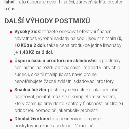
lahví
. Tato úspora je nejen finanční, zároveň šetříte prostor
a čas.
DALŠÍ VÝHODY POSTMIXŮ
Vysoký zisk:
můžete očekávat efektivní finanční
návratnost, výrobní náklady na sodu jsou minimální (
0,
10 Kč za 2 dcl
), takže cena produkce jedné limonády
je
1,40 Kč za 2 dcl.
Úspora času a prostoru na skladování
: s postmixy
není nutné, na rozdíl od tradičních limonád v lahvích či
sudech, složitě manipulovat, navíc pro ně
nepotřebujete žádné zvláštní skladovací prostory.
Snadná údržba
: postmixy není nutné nijak speciálně
ošetřovat, počítat můžete s kompletním servisem,
který zahrnuje pravidelné kontroly funkčnosti přístroje i
odbornou pomoc při jakémkoliv problému.
Dlouhá životnost:
na ochucovací sirupy je
poskytována záruka v délce 12 měsíců