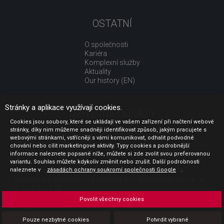
OSTATNÍ
O společnosti
Kariéra
Komplexní služby
Aktuality
Our history (EN)
Stránky a aplikace využívají cookies.
UŽITEČNÉ ODKAZY
Cookies jsou soubory, které se ukládají ve vašem zařízení při načtení webové
stránky, díky nim můžeme snadněji identifikovat způsob, jakým pracujete s
Jak nakupovat
webovými stránkami, vstřícněji s vámi komunikovat, odhalit podvodné
Obchodní podmínky
chování nebo cílit marketingové aktivity. Typy cookies a podrobnější
GDPR - ochrana osobních údajů
informace naleznete popsané níže, můžete si zde zvolit svou preferovanou
Profil zadavatele
variantu. Souhlas můžete kdykoliv změnit nebo zrušit. Další podrobnosti
naleznete v
Sdělení před uzavřením kupní smlouvy pro spotřebitele
zásadách ochrany soukromí společnosti Google
.
Poučení o odstoupení od smlouvy pro spotřebitele dle nař. vl.
č. 363/2013 Sb.
Doprava
Povolit všechny cookies
Platba
Vrácení zboží
Pouze nezbytné cookies
Potvrdit vybrané