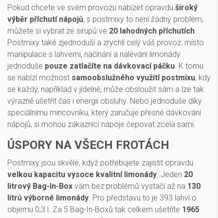
Pokud chcete ve svém provozu nabízet opravdu
široký
výběr příchutí nápojů
, s postmixy to není žádný problém,
můžete si vybrat ze sirupů ve
20 lahodných příchutích
.
Postmixy také zjednoduší a zrychlí celý váš provoz: místo
manipulace s lahvemi, načínání a nalévání limonády
jednoduše
pouze zatlačíte na dávkovací páčku
. K tomu
se nabízí možnost
samoobslužného využití
postmixu
, kdy
se každý, například v jídelně, může obsloužit sám a lze tak
výrazně ušetřit čas i energii obsluhy. Nebo jednoduše díky
speciálnímu mincovníku, který zaručuje přesné dávkování
nápojů, si mohou zákazníci nápoje čepovat zcela sami.
ÚSPORY NA VŠECH FROTÁCH
Postmixy jsou skvělé, když potřebujete zajistit opravdu
velkou kapacitu vysoce kvalitní limonády
. Jeden
20
litrový Bag-In-Box
vám bez problémů vystačí až na
130
litrů výborné limonády
. Pro představu to je 393 lahví o
objemu 0,3 l. Za 5 Bag-In-Boxů tak celkem ušetříte
1965