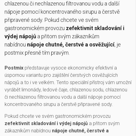
chlazenou či nechlazenou filtrovanou vodu a další
nápoje pomocí koncentrovaného sirupu a čerstvě
připravené sody. Pokud chcete ve svém
gastronomickém provozu
zefektivnit skladování i
výdej nápojů
a přitom svým zákazníkům
nabídnou
nápoje chutné, čerstvé a osvěžující
, je
postmix přesně tím pravým.
Postmix
představuje vysoce ekonomicky efektivní a
úspornou variantu pro zajištění čerstvých osvěžujících
nápojů a to i ve velkém. Tento speciální přístroj vám umožní
vyrábět limonády, ledové čaje, chlazenou sodu, chlazenou
či nechlazenou filtrovanou vodu a další nápoje pomocí
koncentrovaného sirupu a čerstvě připravené sody.
Pokud chcete ve svém gastronomickém provozu
zefektivnit skladování i výdej nápojů
a přitom svým
zákazníkům nabídnou
nápoje chutné, čerstvé a