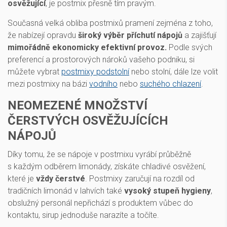
osvěžující
, je postmix přesně tím pravým.
Současná velká obliba postmixů pramení zejména z toho,
že nabízejí opravdu
široký výběr příchutí nápojů
a zajišťují
mimořádně ekonomicky efektivní provoz.
Podle svých
preferencí a prostorových nároků vašeho podniku, si
můžete vybrat
postmixy podstolní
nebo stolní, dále lze volit
mezi postmixy na bázi
vodního
nebo
suchého chlazení
.
NEOMEZENÉ MNOŽSTVÍ
ČERSTVÝCH OSVĚŽUJÍCÍCH
NÁPOJŮ
Díky tomu, že se nápoje v postmixu vyrábí průběžně
s každým odběrem limonády, získáte chladivé osvěžení,
které je
vždy čerstvé
. Postmixy zaručují na rozdíl od
tradičních limonád v lahvích také
vysoký stupeň hygieny
,
obslužný personál nepřichází s produktem vůbec do
kontaktu, sirup jednoduše narazíte a točíte.