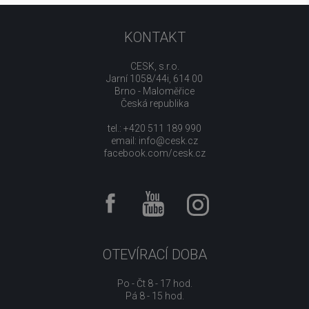
KONTAKT
CESK, s.r.o.
Jarní 1058/44i, 614 00
Brno - Maloměřice
Česká republika
tel.: +420 511 189 990
email:
info@cesk.cz
facebook.com/cesk.cz
OTEVÍRACÍ DOBA
Po - Čt 8 - 17 hod.
Pá 8 - 15 hod.