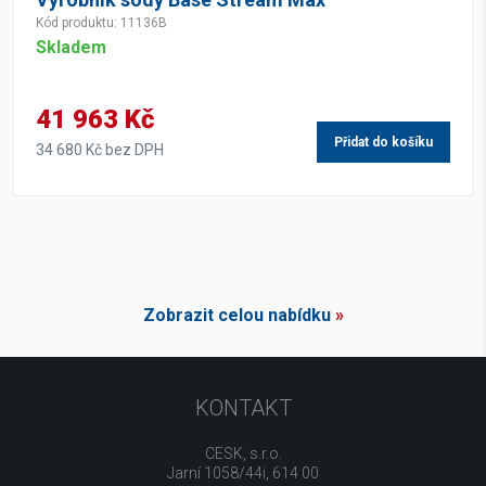
Kód produktu: 11136B
Skladem
41 963 Kč
Přidat do košíku
34 680 Kč bez DPH
Zobrazit celou nabídku
»
KONTAKT
CESK, s.r.o.
Jarní 1058/44i, 614 00