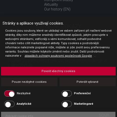
Aktuality
Our history (EN)
Stránky a aplikace využívají cookies.
UŽITEČNÉ ODKAZY
Cookies jsou soubory, které se ukládají ve vašem zařízení při načtení webové
stránky, díky nim můžeme snadněji identifikovat způsob, jakým pracujete s
Jak nakupovat
webovými stránkami, vstřícněji s vámi komunikovat, odhalit podvodné
Obchodní podmínky
chování nebo cílit marketingové aktivity. Typy cookies a podrobnější
GDPR - ochrana osobních údajů
informace naleznete popsané níže, můžete si zde zvolit svou preferovanou
Profil zadavatele
variantu. Souhlas můžete kdykoliv změnit nebo zrušit. Další podrobnosti
Sdělení před uzavřením kupní smlouvy pro spotřebitele
naleznete v
zásadách ochrany soukromí společnosti Google
.
Poučení o odstoupení od smlouvy pro spotřebitele dle nař. vl.
č. 363/2013 Sb.
Doprava
Povolit všechny cookies
Platba
Vrácení zboží
Pouze nezbytné cookies
Potvrdit vybrané
Povinná publicita
Nezbytné
Preferenční
Analytické
Marketingové
Zobrazit cookie info
Copyright CESK 2026 |
Mapa webu