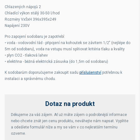
Chlazených nápojů 2
Chladící výkon stálý 30-50 l/hod
Rozměry VxŠxH 396x395x249
Napájení 230V
Pro zapojení sodobaru je zapotřebí:
• voda - vodovodní řád - připojení na kohoutek se závitem 1/2" (nejlépe do
5m od sodobaru), voda na vstupu musí splňovat kritéria tlaku a kvality
• plyn CO2 - tlaková lahev
• elektřina - běžná elektrická zásuvka (do 1,5m od sodobaru)
K sodobarům doporučujeme zakoupit sadu
příslušenství
potřebnou k
instalaci a správnému chodu.
Dotaz na produkt
Děkujeme za váš zájem. Ať už máte zájem o podrobnější informace
nebo chcete znát jen cenu produktu, neváhejte nám napsat. Vyplňte
a odešlete formulář níže a my se vám v co nejkratším termínu
ozveme.