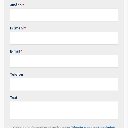
Jméno
*
Příjmení
*
E-mail
*
Telefon
Text
Your website *
Odesláním formuláře přijímáte naše
Zásady o ochraně osobních