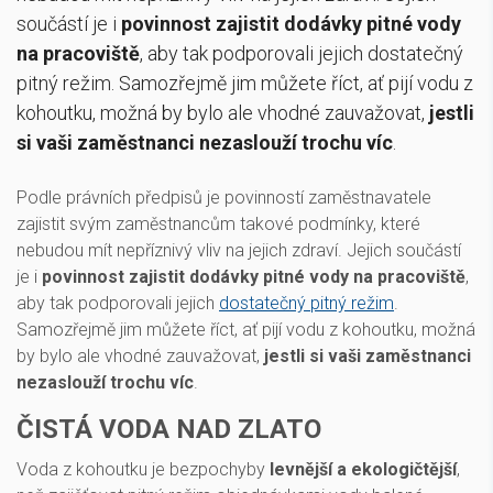
součástí je i
povinnost zajistit dodávky pitné vody
na pracoviště
, aby tak podporovali jejich dostatečný
pitný režim. Samozřejmě jim můžete říct, ať pijí vodu z
kohoutku, možná by bylo ale vhodné zauvažovat,
jestli
si vaši zaměstnanci nezaslouží trochu víc
.
Podle právních předpisů je povinností zaměstnavatele
zajistit svým zaměstnancům takové podmínky, které
nebudou mít nepříznivý vliv na jejich zdraví. Jejich součástí
je i
povinnost zajistit dodávky pitné vody na pracoviště
,
aby tak podporovali jejich
dostatečný pitný režim
.
Samozřejmě jim můžete říct, ať pijí vodu z kohoutku, možná
by bylo ale vhodné zauvažovat,
jestli si vaši zaměstnanci
nezaslouží trochu víc
.
ČISTÁ VODA NAD ZLATO
Voda z kohoutku je bezpochyby
levnější a ekologičtější
,