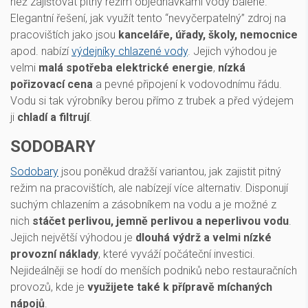
než zajišťovat pitný režim objednávkami vody balené.
Elegantní řešení, jak využít tento “nevyčerpatelný” zdroj na
pracovištích jako jsou
kanceláře, úřady, školy, nemocnice
apod. nabízí
výdejníky chlazené vody
. Jejich výhodou je
velmi
malá spotřeba elektrické energie
,
nízká
pořizovací cena
a pevné připojení k vodovodnímu řádu.
Vodu si tak výrobníky berou přímo z trubek a před výdejem
ji
chladí a filtrují
.
SODOBARY
Sodobary
jsou poněkud dražší variantou, jak zajistit pitný
režim na pracovištích, ale nabízejí více alternativ. Disponují
suchým chlazením a zásobníkem na vodu a je možné z
nich
stáčet perlivou, jemně perlivou a neperlivou vodu
.
Jejich největší výhodou je
dlouhá výdrž a velmi nízké
provozní náklady
, které vyváží počáteční investici.
Nejideálněji se hodí do menších podniků nebo restauračních
provozů, kde je
využijete také k přípravě míchaných
nápojů
.