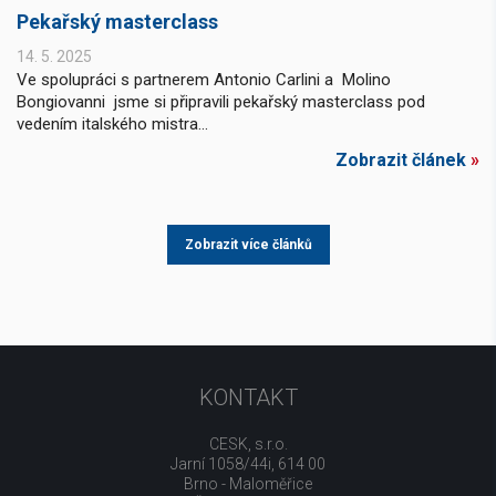
Pekařský masterclass
14. 5. 2025
Ve spolupráci s partnerem Antonio Carlini a Molino
Bongiovanni jsme si připravili pekařský masterclass pod
vedením italského mistra...
Zobrazit článek
»
Zobrazit více článků
KONTAKT
CESK, s.r.o.
Jarní 1058/44i, 614 00
Brno - Maloměřice