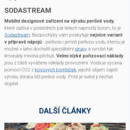
SODASTREAM
Mobilní designové zařízení na výrobu perlivé vody
,
které zažívá v posledních pár letech naprostý boom, to je
Sodastream
. Bezpochyby vám poskytuje
nejvíce variant
v přípravě nápojů
- perlivou i jemně perlivou vodu, kterou je
možné v lahvi dochutit speciálními
sirupy
a vyrobit tak
limonády mnoha příchutí.
Velmi nízké pořizovací náklady
jsou z části vyváženy náklady provozními. Voda je sycena
pomocí CO2 z
kovových bombiček
, jejichž objem zajistí
výrobu zhruba 60l perlivé vody. Poté je nutné ji nechat
doplnit.
DALŠÍ ČLÁNKY