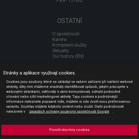
Pá 8 - 15 hod.
OSTATNÍ
O společnosti
Kariéra
Komplexní služby
Aktuality
Our history (EN)
Stránky a aplikace využívají cookies.
UŽITEČNÉ ODKAZY
Cookies jsou soubory, které se ukládají ve vašem zařízení při načtení webové
stránky, díky nim můžeme snadněji identifikovat způsob, jakým pracujete s
Jak nakupovat
webovými stránkami, vstřícněji s vámi komunikovat, odhalit podvodné
Obchodní podmínky
chování nebo cílit marketingové aktivity. Typy cookies a podrobnější
GDPR - ochrana osobních údajů
informace naleznete popsané níže, můžete si zde zvolit svou preferovanou
Profil zadavatele
variantu. Souhlas můžete kdykoliv změnit nebo zrušit. Další podrobnosti
Sdělení před uzavřením kupní smlouvy pro spotřebitele
naleznete v
zásadách ochrany soukromí společnosti Google
.
Poučení o odstoupení od smlouvy pro spotřebitele dle nař. vl.
č. 363/2013 Sb.
Doprava
Povolit všechny cookies
Platba