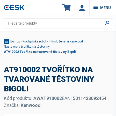
MENU
E-shop
›
Kuchyňské roboty
›
Příslušenství Kenwood
›
Nástavce a tvořítka na těstoviny
›
AT910002 Tvořítko na tvarované těstoviny Bigoli
AT910002 TVOŘÍTKO NA
TVAROVANÉ TĚSTOVINY
BIGOLI
Kód produktu:
AWAT910002
EAN:
5011423092454
Značka:
Kenwood