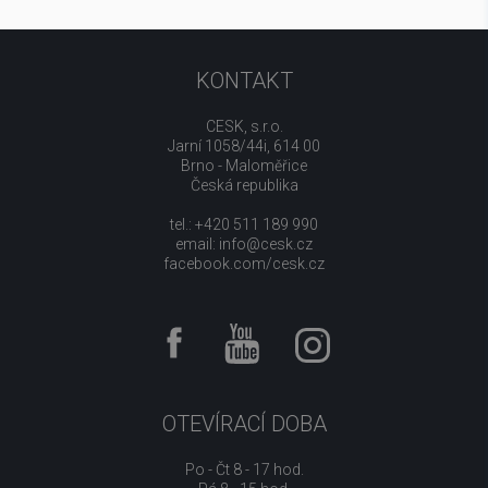
KONTAKT
CESK, s.r.o.
Jarní 1058/44i, 614 00
Brno - Maloměřice
Česká republika
tel.: +420 511 189 990
email:
info@cesk.cz
facebook.com/cesk.cz
OTEVÍRACÍ DOBA
Po - Čt 8 - 17 hod.