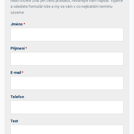
nebo chcete znát jen cenu produktu, neváhejte nám napsat. Vyplňte
a odešlete formulář níže a my se vám v co nejkratším termínu
ozveme.
Jméno
*
Příjmení
*
E-mail
*
Telefon
Text