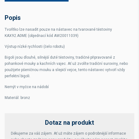
Popis
Tvořítko lze nasadit pouze na nástavec na tvarované těstoviny
KAX92.A0ME (objednací kód AW20011039)
Výstup nízké rychlosti (čelo robotu)
Bigoli jsou dlouhé, silnější duté těstoviny, tradičně připravované z
pohankové mouky a kachních vajec. Ať už zvolíte tradiční suroviny, nebo
použijete pšeničnou mouku a slepičí vejce, tento nástavec vytvoří vždy
perfektní bigoli.
Nemýt v myčce na nádobí
Materiál: bronz
Dotaz na produkt
Děkujeme za váš zájem. Ať už máte zájem o podrobnější informace