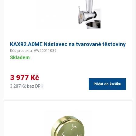
KAX92.A0ME Nástavec na tvarované těstoviny
Kód produktu: AW20011039
Skladem
3 977 Kč
Přidat do košíku
3 287 Kč bez DPH