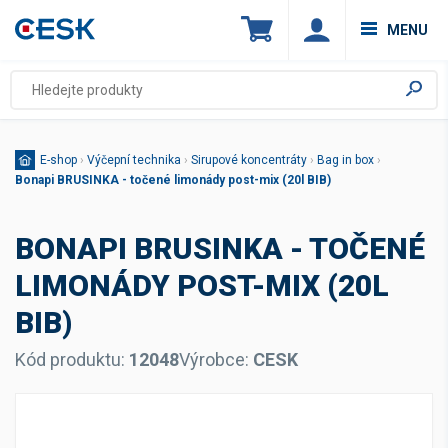
MENU
E-shop
›
Výčepní technika
›
Sirupové koncentráty
›
Bag in box
›
Bonapi BRUSINKA - točené limonády post-mix (20l BIB)
BONAPI BRUSINKA - TOČENÉ
LIMONÁDY POST-MIX (20L
BIB)
Kód produktu:
12048
Výrobce:
CESK