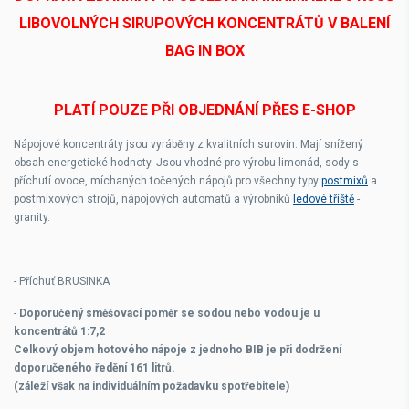
LIBOVOLNÝCH SIRUPOVÝCH KONCENTRÁTŮ V BALENÍ
BAG IN BOX
PLATÍ POUZE PŘI OBJEDNÁNÍ PŘES E-SHOP
Nápojové koncentráty jsou vyráběny z kvalitních surovin. Mají snížený
obsah energetické hodnoty. Jsou vhodné pro výrobu limonád, sody s
příchutí ovoce, míchaných točených nápojů pro všechny typy
postmixů
a
postmixových strojů, nápojových automatů a výrobníků
ledové tříště
-
granity.
- Příchuť BRUSINKA
-
Doporučený směšovací poměr se sodou nebo vodou je u
koncentrátů
1:7,2
Celkový objem hotového nápoje z jednoho BIB je při dodržení
doporučeného ředění 161 litrů.
(záleží však na individuálním požadavku spotřebitele)