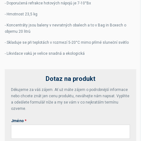
- Doporučená refrakce hotových nápojů je 7-10°Bx
- Hmotnost 23,5 kg
- Koncentráty jsou baleny v nevratných obalech a to v Bag in Boxech o
objemu 20 litrů
- Skladuje se při teplotách v rozmezí 5-20°C mimo přímé sluneční světlo
- Likvidace vaků je velice snadná a ekologická
Dotaz na produkt
Děkujeme za váš zájem. Ať už máte zájem o podrobnější informace
nebo chcete znát jen cenu produktu, neváhejte nám napsat. Vyplňte
a odešlete formulář níže a my se vám v co nejkratším termínu
ozveme.
Jméno
*