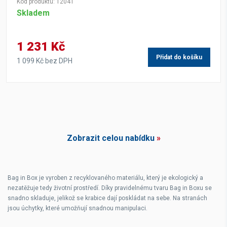
Kód produktu: 12041
Skladem
1 231 Kč
Přidat do košíku
1 099 Kč bez DPH
Zobrazit celou nabídku
»
Bag in Box je vyroben z recyklovaného materiálu, který je ekologický a
nezatěžuje tedy životní prostředí. Díky pravidelnému tvaru Bag in Boxu se
snadno skladuje, jelikož se krabice dají poskládat na sebe. Na stranách
jsou úchytky, které umožňují snadnou manipulaci.