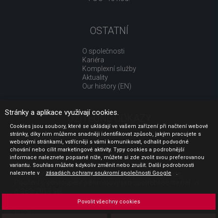
OSTATNÍ
O společnosti
Kariéra
Komplexní služby
Aktuality
Our history (EN)
Stránky a aplikace využívají cookies.
UŽITEČNÉ ODKAZY
Cookies jsou soubory, které se ukládají ve vašem zařízení při načtení webové
stránky, díky nim můžeme snadněji identifikovat způsob, jakým pracujete s
Jak nakupovat
webovými stránkami, vstřícněji s vámi komunikovat, odhalit podvodné
Obchodní podmínky
chování nebo cílit marketingové aktivity. Typy cookies a podrobnější
GDPR - ochrana osobních údajů
informace naleznete popsané níže, můžete si zde zvolit svou preferovanou
Profil zadavatele
variantu. Souhlas můžete kdykoliv změnit nebo zrušit. Další podrobnosti
naleznete v
Sdělení před uzavřením kupní smlouvy pro spotřebitele
zásadách ochrany soukromí společnosti Google
.
Poučení o odstoupení od smlouvy pro spotřebitele dle nař. vl.
č. 363/2013 Sb.
Doprava
Povolit všechny cookies
Platba
Vrácení zboží