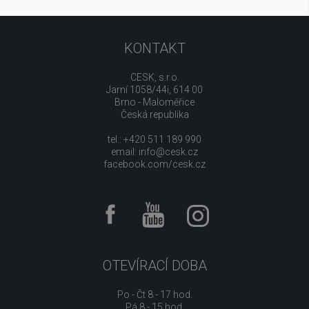
KONTAKT
CESK, s.r.o.
Jarní 1058/44i, 614 00
Brno - Maloměřice
Česká republika
tel.: +420 511 189 990
email:
info@cesk.cz
facebook.com/cesk.cz
OTEVÍRACÍ DOBA
Po - Čt 8 - 17 hod.
Pá 8 - 15 hod.