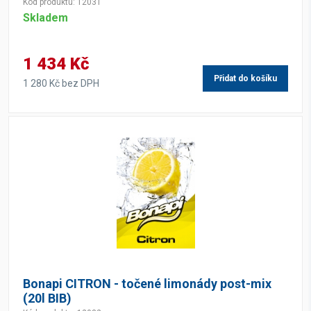
Kód produktu: 12031
Skladem
1 434 Kč
Přidat do košíku
1 280 Kč bez DPH
Bonapi CITRON - točené limonády post-mix
(20l BIB)