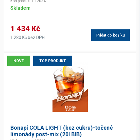
Kód produktu: 12034
Skladem
1 434 Kč
Přidat do košíku
1 280 Kč bez DPH
NOVÉ
TOP PRODUKT
Bonapi COLA LIGHT (bez cukru)-točené
limonády post-mix (20l BIB)