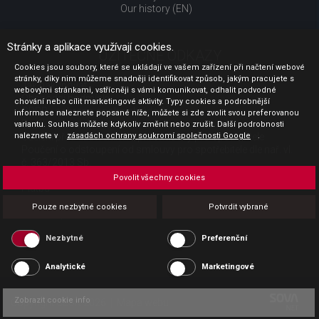
Our history (EN)
Stránky a aplikace využívají cookies.
UŽITEČNÉ ODKAZY
Cookies jsou soubory, které se ukládají ve vašem zařízení při načtení webové
stránky, díky nim můžeme snadněji identifikovat způsob, jakým pracujete s
Jak nakupovat
webovými stránkami, vstřícněji s vámi komunikovat, odhalit podvodné
Obchodní podmínky
chování nebo cílit marketingové aktivity. Typy cookies a podrobnější
GDPR - ochrana osobních údajů
informace naleznete popsané níže, můžete si zde zvolit svou preferovanou
Profil zadavatele
variantu. Souhlas můžete kdykoliv změnit nebo zrušit. Další podrobnosti
Sdělení před uzavřením kupní smlouvy pro spotřebitele
naleznete v
zásadách ochrany soukromí společnosti Google
.
Poučení o odstoupení od smlouvy pro spotřebitele dle nař. vl.
č. 363/2013 Sb.
Doprava
Povolit všechny cookies
Platba
Vrácení zboží
Pouze nezbytné cookies
Potvrdit vybrané
Povinná publicita
Nezbytné
Preferenční
Analytické
Marketingové
Zobrazit cookie info
Copyright CESK 2026 |
Mapa webu