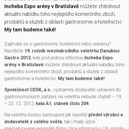
Incheba Expo arény v Bratislavě
můžete zhlédnout
aktuální nabídku toho nejlepšího komerčního zboží,
produktů a služeb z oblasti gastronomie a hotelnictví.
My tam budeme také!
Zajímáte se o gastronomii, hotelnictví nebo reklamu?
Navštivte
19. ročník mezinárodního veletrhu Danubius
Gastro 2012
, kde pod jednou střechou
Incheba Expo
arény v Bratislavě
můžete zhlédnout aktuální nabídku toho
nejlepšího komerčního zboží, produktů a služeb z oblasti
gastronomie a hotelnictví.
My tam budeme také!
Společnost CESK, a.s.
, významný dodavatel vybavení do
gastronomických zařízení, na veletrhu nebude chybět – 19.
– 22. 12. 2012;
hala A1
,
stánek číslo 204
.
Na veletrhu budou zastoupeni jak největší
přední výrobci a
dodavatelé z celého světa
, tak i malé, úzce
specializované regionální firmy. Více informací o 19. ročníku