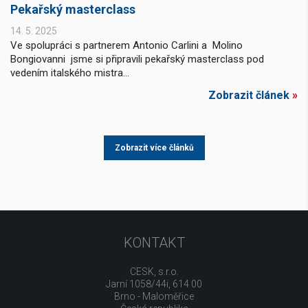
Pekařský masterclass
14. 5. 2025
Ve spolupráci s partnerem Antonio Carlini a Molino
Bongiovanni jsme si připravili pekařský masterclass pod
vedením italského mistra...
Zobrazit článek
»
Zobrazit více článků
KONTAKT
CESK, s.r.o.
Jarní 1058/44i, 614 00
Brno - Maloměřice