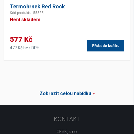
Termohrnek Red Rock
Kód produktu: 55535
Není skladem
577 Kč
Přidat do košíku
477 Kč bez DPH
Zobrazit celou nabídku
»
KONTAKT
CESK, s.r.o.