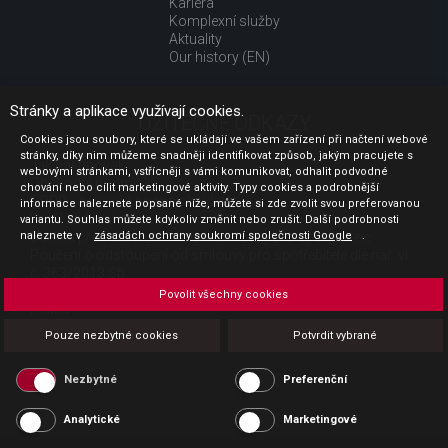
Kariéra
Komplexní služby
Aktuality
Our history (EN)
Stránky a aplikace využívají cookies.
UŽITEČNÉ ODKAZY
Cookies jsou soubory, které se ukládají ve vašem zařízení při načtení webové
stránky, díky nim můžeme snadněji identifikovat způsob, jakým pracujete s
Jak nakupovat
webovými stránkami, vstřícněji s vámi komunikovat, odhalit podvodné
Obchodní podmínky
chování nebo cílit marketingové aktivity. Typy cookies a podrobnější
GDPR - ochrana osobních údajů
informace naleznete popsané níže, můžete si zde zvolit svou preferovanou
Profil zadavatele
variantu. Souhlas můžete kdykoliv změnit nebo zrušit. Další podrobnosti
naleznete v
Sdělení před uzavřením kupní smlouvy pro spotřebitele
zásadách ochrany soukromí společnosti Google
.
Poučení o odstoupení od smlouvy pro spotřebitele dle nař. vl.
č. 363/2013 Sb.
Doprava
Povolit všechny cookies
Platba
Vrácení zboží
Pouze nezbytné cookies
Potvrdit vybrané
Povinná publicita
Nezbytné
Preferenční
Analytické
Marketingové