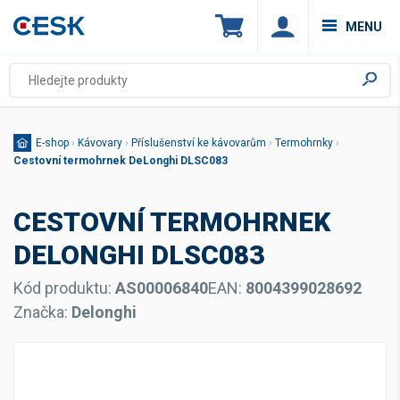
MENU
E-shop
›
Kávovary
›
Příslušenství ke kávovarům
›
Termohrnky
›
Cestovní termohrnek DeLonghi DLSC083
CESTOVNÍ TERMOHRNEK
DELONGHI DLSC083
Kód produktu:
AS00006840
EAN:
8004399028692
Značka:
Delonghi