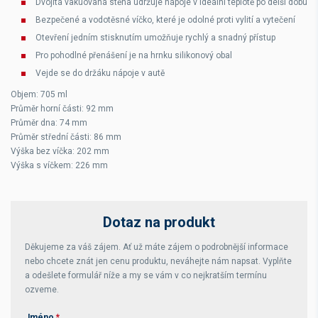
Dvojitá vakuovaná stěna udržuje nápoje v ideální teplotě po delší dobu
Bezpečené a vodotěsné víčko, které je odolné proti vylití a vytečení
Otevření jedním stisknutím umožňuje rychlý a snadný přístup
Pro pohodlné přenášení je na hrnku silikonový obal
Vejde se do držáku nápoje v autě
Objem: 705 ml
Průměr horní části: 92 mm
Průměr dna: 74 mm
Průměr střední části: 86 mm
Výška bez víčka: 202 mm
Výška s víčkem: 226 mm
Dotaz na produkt
Děkujeme za váš zájem. Ať už máte zájem o podrobnější informace
nebo chcete znát jen cenu produktu, neváhejte nám napsat. Vyplňte
a odešlete formulář níže a my se vám v co nejkratším termínu
ozveme.
Jméno
*