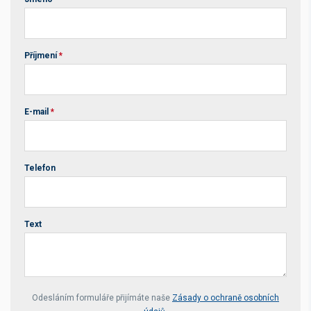
Příjmení
*
E-mail
*
Telefon
Text
Your website *
Odesláním formuláře přijímáte naše
Zásady o ochraně osobních