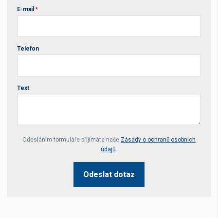
E-mail
*
Telefon
Text
Your website *
Odesláním formuláře přijímáte naše
Zásady o ochraně osobních
údajů
.
Odeslat dotaz