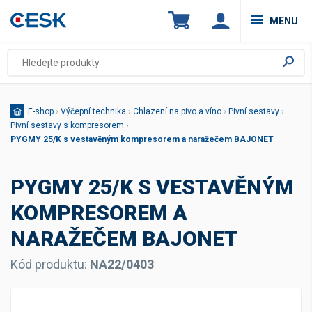
MENU
E-shop
›
Výčepní technika
›
Chlazení na pivo a víno
›
Pivní sestavy
›
Pivní sestavy s kompresorem
›
PYGMY 25/K s vestavěným kompresorem a naražečem BAJONET
PYGMY 25/K S VESTAVĚNÝM
KOMPRESOREM A
NARAŽEČEM BAJONET
Kód produktu:
NA22/0403