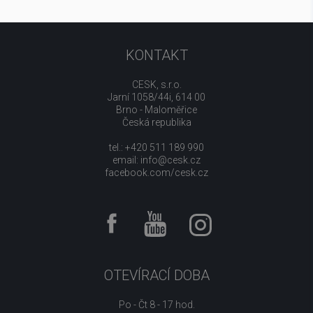
KONTAKT
CESK, s.r.o.
Jarní 1058/44i, 614 00
Brno - Maloměřice
Česká republika
tel.: +420 511 189 990
email:
info@cesk.cz
facebook.com/cesk.cz
OTEVÍRACÍ DOBA
Po - Čt 8 - 17 hod.