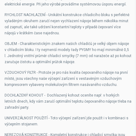
elektrické energie. Při jeho výrobě provádíme systémovou úsporu energií.
RYCHLOST NACHLAZENÍ
-
Unikátní konstrukce chladicího bloku s perfektně
vyladěným okruhem zaručí nejen vychlazení nápoje během několika minut
od zapnutí, ale také udržení konstantní teploty v případě čepovaní více
nápojů v krátkém čase najednou.
OBJEM
-
Charakteristickým znakem našich chladičů je velký objem nápoje
v chladicím bloku. I ty nejmenší modely řady PYGMY ho mají minimálně 0,5
l. Jednotný vnitřní průměr chladicí smyčky (7 mm) od naražeče až po kohout
zaručuje čistotu a optimální průtok nápoje.
VZDUCHOVÝ FILTR
-
Protože je pro nás kvalita čepovaného nápoje na první
místě, jsou všechny naše výčepní zařízení s vestavěným vzduchovým
kompresorem vybaveny molekulovým filtrem nasávaného vzduchu.
DOCHLAZENÝ KOHOUT
-
Dochlazený kohout oceníte např. v horkých
letních dnech, kdy vám zaručí optimální teplotu čepovaného nápoje třeba na
zahradní party.
UNIVERZÁLNOST POUŽITÍ
-
Toto výčepní zařízení jde použít i v kombinaci s
výčepním stojanem.
NEREZOVÁ KONSTRUKCE
-
Kompletní konstrukce i chladicí smyčka jsou