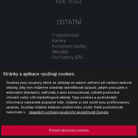
Pá 8 - 15 hod.
OSTATNÍ
O společnosti
Kariéra
Komplexní služby
Aktuality
Our history (EN)
Stránky a aplikace využívají cookies.
UŽITEČNÉ ODKAZY
Cookies jsou soubory, které se ukládají ve vašem zařízení při načtení webové
stránky, díky nim můžeme snadněji identifikovat způsob, jakým pracujete s
Jak nakupovat
webovými stránkami, vstřícněji s vámi komunikovat, odhalit podvodné
Obchodní podmínky
chování nebo cílit marketingové aktivity. Typy cookies a podrobnější
GDPR - ochrana osobních údajů
informace naleznete popsané níže, můžete si zde zvolit svou preferovanou
Profil zadavatele
variantu. Souhlas můžete kdykoliv změnit nebo zrušit. Další podrobnosti
naleznete v
Sdělení před uzavřením kupní smlouvy pro spotřebitele
zásadách ochrany soukromí společnosti Google
.
Poučení o odstoupení od smlouvy pro spotřebitele dle nař. vl.
č. 363/2013 Sb.
Doprava
Povolit všechny cookies
Platba