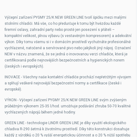
Výčepní zařízení
PYGMY 25/K NEW GREEN LINE
tvoří špičku mezi malými
stolními chladiči. Má vše, co ho předurčuje k tomu být hvězdou každé
firemní oslavy, zahradní party nebo prostě jen posezení s přáteli –
kompaktní velikost, plnou výbavu (s vestavěným kompresorem) a adekvátní
výkon. Díky tomu všemu si i v domácím prostředí vychutnáte profesionálně
vychlazené, natočené a servírované pivo nebo jakýkoli jiný nápoj. Označení
NEW v názvu znamená, že se jedná o inovovanou verzi chladiče, která je
certifikovaná podle nejnovějších bezpečnostních a hygienických norem
(českých i evropských).
INOVACE
-
Všechny naše kontaktní chladiče prochází nepřetržitým vývojem
a splňují veškeré nejnovější bezpečnostní normy a certifikace (české i
evropské).
VÝKON
-
Výčepní zařízení PYGMY 25/K NEW GREEN LINE svým zvýšeným
průběžným výkonem
25-35 l/hod
. umožňuje podávání zhruba
50-70 kvalitně
vychlazených nápojů během jedné hodiny.
GREEN LINE
-
technologie LINDR GREEN LINE je díky využití
ekologického
chladiva R-290
šetrná k životnímu prostředí. Díky této konstrukci dosahuje
každý z výrobků o 20 % vyšší energetickou účinnost a o 20 % nižší spotřebu