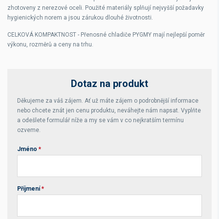
zhotoveny z nerezové oceli. Použité materiály splňují nejvyšší požadavky
hygienických norem a jsou zárukou dlouhé životnosti.
CELKOVÁ KOMPAKTNOST
-
Přenosné chladiče PYGMY mají nejlepší poměr
výkonu, rozměrů a ceny na trhu.
Dotaz na produkt
Děkujeme za váš zájem. Ať už máte zájem o podrobnější informace
nebo chcete znát jen cenu produktu, neváhejte nám napsat. Vyplňte
a odešlete formulář níže a my se vám v co nejkratším termínu
ozveme.
Jméno
*
Příjmení
*