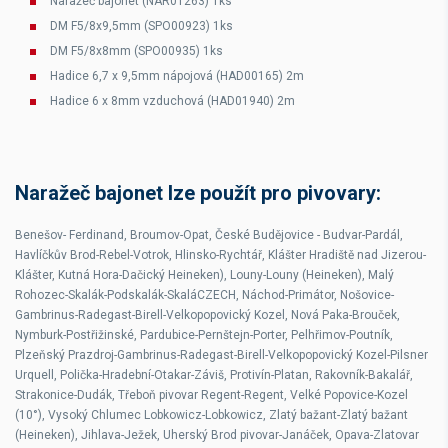
Naražeč bajonet (NAR01263) 1ks
DM F5/8x9,5mm (SPO00923) 1ks
DM F5/8x8mm (SPO00935) 1ks
Hadice 6,7 x 9,5mm nápojová (HAD00165) 2m
Hadice 6 x 8mm vzduchová (HAD01940) 2m
Naražeč bajonet lze použít pro pivovary:
Benešov- Ferdinand, Broumov-Opat, České Budějovice - Budvar-Pardál,
Havlíčkův Brod-Rebel-Votrok, Hlinsko-Rychtář, Klášter Hradiště nad Jizerou-
Klášter, Kutná Hora-Dačický Heineken), Louny-Louny (Heineken), Malý
Rohozec-Skalák-Podskalák-SkaláCZECH, Náchod-Primátor, Nošovice-
Gambrinus-Radegast-Birell-Velkopopovický Kozel, Nová Paka-Brouček,
Nymburk-Postřižinské, Pardubice-Pernštejn-Porter, Pelhřimov-Poutník,
Plzeňský Prazdroj-Gambrinus-Radegast-Birell-Velkopopovický Kozel-Pilsner
Urquell, Polička-Hradební-Otakar-Záviš, Protivín-Platan, Rakovník-Bakalář,
Strakonice-Dudák, Třeboň pivovar Regent-Regent, Velké Popovice-Kozel
(10°), Vysoký Chlumec Lobkowicz-Lobkowicz, Zlatý bažant-Zlatý bažant
(Heineken), Jihlava-Ježek, Uherský Brod pivovar-Janáček, Opava-Zlatovar