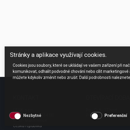
Stránky a aplikace využívají cookies.
Cookies jsou soubory, které se ukládají ve vašem zařízení při n
komunikovat, odhalit podvodné chování nebo cílit marketingové a
můžete kdykoliv změnit nebo zrušit. Další podrobnosti naleznet
KONTAKT
OTEVÍRACÍ DOBA
CESK, s.r.o.
Po - Čt 8 - 17 hod.
Jarní 1058/44i, 614 00
Pá 8 - 15 hod.
Nezbytné
Preferenční
Brno - Maloměřice
Česká republika