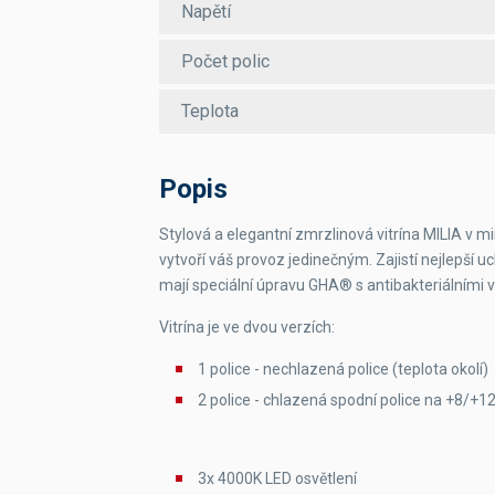
Napětí
Počet polic
Teplota
Popis
Stylová a elegantní zmrzlinová vitrína MILIA v 
vytvoří váš provoz jedinečným. Zajistí nejlepší u
mají speciální úpravu GHA
®
s antibakteriálními 
Vitrína je ve dvou verzích:
1 police - nechlazená police (teplota okolí)
2 police - chlazená spodní police na +8/+12
3x 4000K LED osvětlení