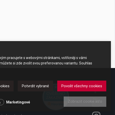
akým pracujete s webovými stránkami, vstřícněji s vámi
 můžete si zde zvolit svou preferovanou variantu. Souhlas
DKAZY
ookies
Potvrdit vybrané
Povolit všechny cookies
Zobrazit cookie info
y
Marketingové
obních údajů