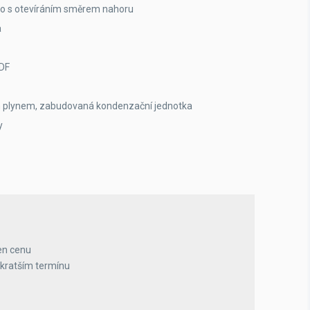
klo s otevíráním směrem nahoru
a
RDF
m plynem, zabudovaná kondenzační jednotka
y
en cenu
jkratším termínu