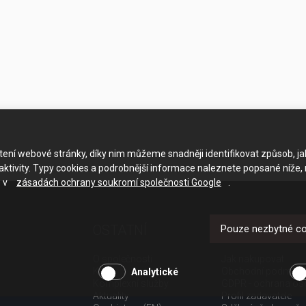
ačtení webové stránky, díky nim můžeme snadněji identifikovat způsob, j
ktivity. Typy cookies a podrobnější informace naleznete popsané níže,
e v
zásadách ochrany soukromí společnosti Google
.
OSTATNÍ
UŽITEČNÉ O
Pouze nezbytné c
O společnosti
Jak nakupovat
Kariéra
Obchodní podmínk
Analytické
Komplexní služby
GDPR - ochrana os
Aktuality
Profil zadavatele