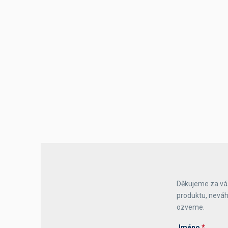
Děkujeme za váš
produktu, neváh
ozveme.
Jméno
*