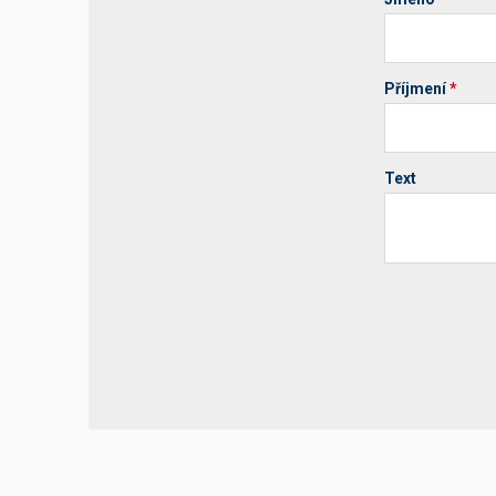
Příjmení
*
Text
Your website 