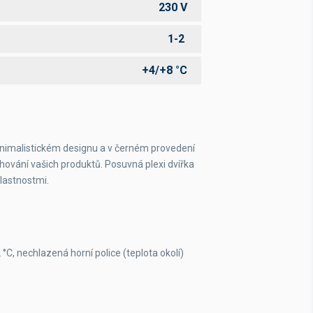
230 V
1-2
+4/+8 °C
minimalistickém designu a v černém provedení
chování vašich produktů. Posuvná plexi dvířka
vlastnostmi.
 °C, nechlazená horní police (teplota okolí)