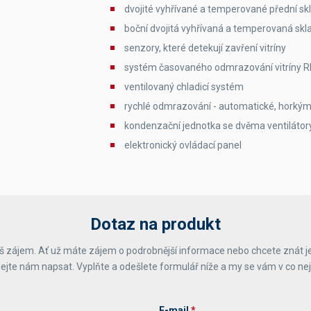
dvojité vyhřívané a temperované přední s
boční dvojitá vyhřívaná a temperovaná skl
senzory, které detekují zavření vitríny
systém časovaného odmrazování vitríny 
ventilovaný chladicí systém
rychlé odmrazování - automatické, horký
kondenzační jednotka se dvěma ventilátor
elektronický ovládací panel
Dotaz na produkt
 zájem. Ať už máte zájem o podrobnější informace nebo chcete znát j
ejte nám napsat. Vyplňte a odešlete formulář níže a my se vám v co ne
E-mail
*