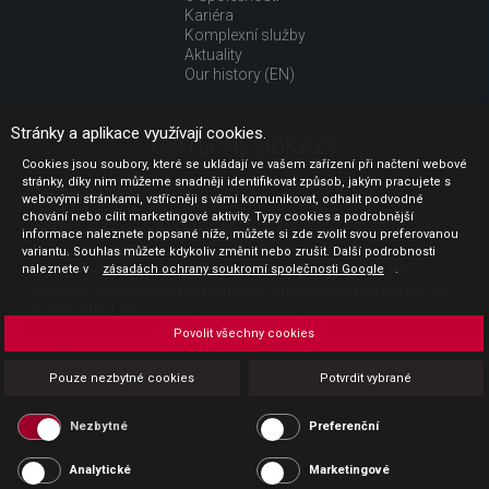
Kariéra
Komplexní služby
Aktuality
Our history (EN)
Stránky a aplikace využívají cookies.
UŽITEČNÉ ODKAZY
Cookies jsou soubory, které se ukládají ve vašem zařízení při načtení webové
stránky, díky nim můžeme snadněji identifikovat způsob, jakým pracujete s
Jak nakupovat
webovými stránkami, vstřícněji s vámi komunikovat, odhalit podvodné
Obchodní podmínky
chování nebo cílit marketingové aktivity. Typy cookies a podrobnější
GDPR - ochrana osobních údajů
informace naleznete popsané níže, můžete si zde zvolit svou preferovanou
Profil zadavatele
variantu. Souhlas můžete kdykoliv změnit nebo zrušit. Další podrobnosti
naleznete v
Sdělení před uzavřením kupní smlouvy pro spotřebitele
zásadách ochrany soukromí společnosti Google
.
Poučení o odstoupení od smlouvy pro spotřebitele dle nař. vl.
č. 363/2013 Sb.
Doprava
Povolit všechny cookies
Platba
Vrácení zboží
Pouze nezbytné cookies
Potvrdit vybrané
Povinná publicita
Nezbytné
Preferenční
Analytické
Marketingové