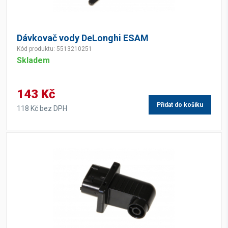
Dávkovač vody DeLonghi ESAM
Kód produktu: 5513210251
Skladem
143 Kč
Přidat do košíku
118 Kč bez DPH