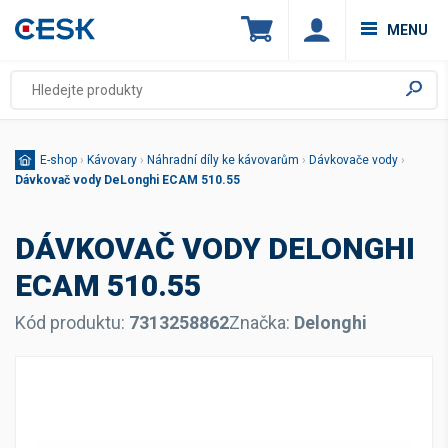
MENU
E-shop
›
Kávovary
›
Náhradní díly ke kávovarům
›
Dávkovače vody
›
Dávkovač vody DeLonghi ECAM 510.55
DÁVKOVAČ VODY DELONGHI
ECAM 510.55
Kód produktu:
7313258862
Značka:
Delonghi