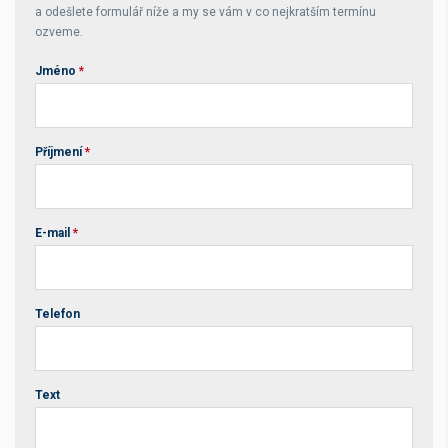
a odešlete formulář níže a my se vám v co nejkratším termínu
ozveme.
Jméno
*
Příjmení
*
E-mail
*
Telefon
Text