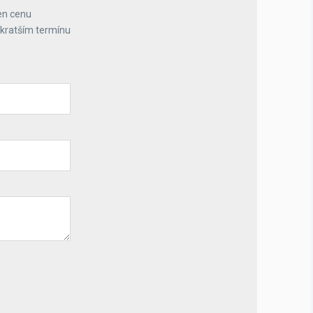
en cenu
jkratším termínu