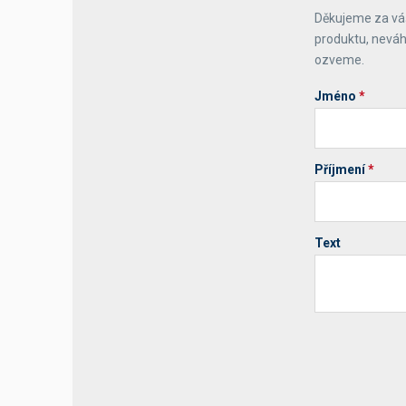
Děkujeme za váš
Výčepní stoly a desky
produktu, neváh
ozveme.
Jméno
*
Příjmení
*
Text
Your website 