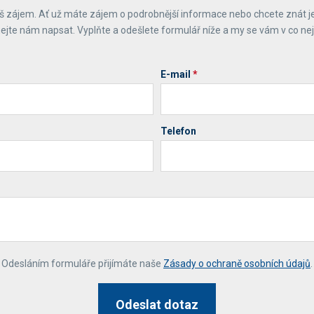
 zájem. Ať už máte zájem o podrobnější informace nebo chcete znát j
ejte nám napsat. Vyplňte a odešlete formulář níže a my se vám v co ne
E-mail
*
Telefon
*
Odesláním formuláře přijímáte naše
Zásady o ochraně osobních údajů
.
Odeslat dotaz