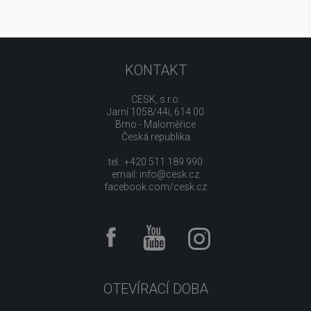
KONTAKT
CESK, s.r.o.
Jarní 1058/44i, 614 00
Brno - Maloměřice
Česká republika
tel.: +420 511 189 990
email:
info@cesk.cz
facebook.com/cesk.cz
OTEVÍRACÍ DOBA