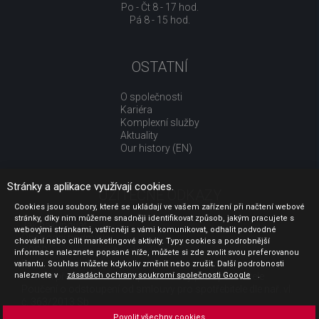
Po - Čt 8 - 17 hod.
Pá 8 - 15 hod.
OSTATNÍ
O společnosti
Kariéra
Komplexní služby
Aktuality
Our history (EN)
Stránky a aplikace využívají cookies.
UŽITEČNÉ ODKAZY
Cookies jsou soubory, které se ukládají ve vašem zařízení při načtení webové
stránky, díky nim můžeme snadněji identifikovat způsob, jakým pracujete s
Jak nakupovat
webovými stránkami, vstřícněji s vámi komunikovat, odhalit podvodné
Obchodní podmínky
chování nebo cílit marketingové aktivity. Typy cookies a podrobnější
GDPR - ochrana osobních údajů
informace naleznete popsané níže, můžete si zde zvolit svou preferovanou
Profil zadavatele
variantu. Souhlas můžete kdykoliv změnit nebo zrušit. Další podrobnosti
naleznete v
zásadách ochrany soukromí společnosti Google
.
Sdělení před uzavřením kupní smlouvy pro spotřebitele
Poučení o odstoupení od smlouvy pro spotřebitele dle nař. vl.
č. 363/2013 Sb.
Doprava
Povolit všechny cookies